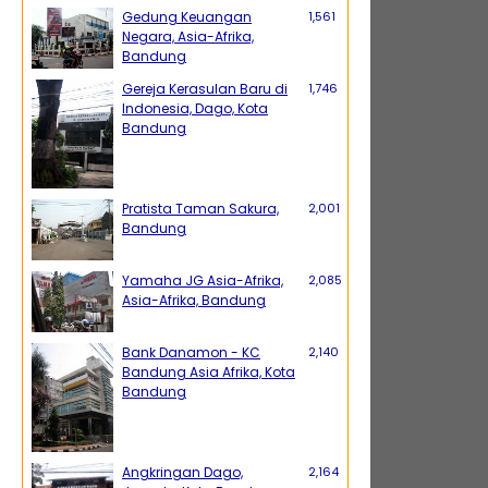
Gedung Keuangan
1,561
Negara, Asia-Afrika,
Bandung
Gereja Kerasulan Baru di
1,746
Indonesia, Dago, Kota
Bandung
Pratista Taman Sakura,
2,001
Bandung
Yamaha JG Asia-Afrika,
2,085
Asia-Afrika, Bandung
Bank Danamon - KC
2,140
Bandung Asia Afrika, Kota
Bandung
Angkringan Dago,
2,164