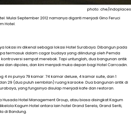
photo: che/indoplaces
tel. Mulai September 2012 namanya diganti menjadi Gino Feruci
m Hotel.
nya lokasi ini dikenal sebagai lokasi Hotel Surabaya. Dibangun pada
Eropa termasuk dalam cagar budaya yang dilindungi oleh Pemda
, kontroversi sempat merebak. Tapi untunglah, dua bangunan antik
si dan dipoles, dan kini menjadi muka depan bagi Hotel Carrcadin.
ang 4 ini punya 79 kamar: 74 kamar deluxe, 4 kamar suite, dan 1
ran dan 29 (dua puluh sembilan) ruang karaoke. Dua bangunan antik di
abaya, yang fungsinya disulap menjadi kafe dan restoran.
a Husada Hotel Management Group, atau biasa disingkat Kagum
 dikelola Kagum Hotel antara lain hotel Grand Serela, Grand Seriti,
a di Bandung.