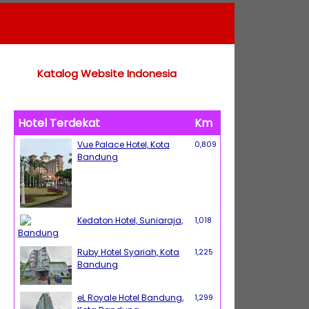
Katalog Website Indonesia
Hotel Terdekat
Km
Vue Palace Hotel, Kota
0,809
Bandung
Kedaton Hotel, Suniaraja,
1,018
Bandung
Ruby Hotel Syariah, Kota
1,225
Bandung
eL Royale Hotel Bandung,
1,299