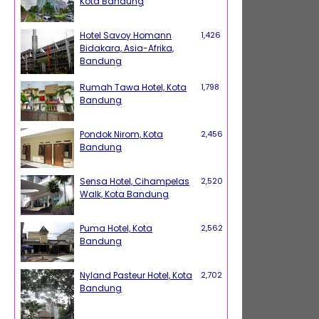
Kota Bandung
Hotel Savoy Homann
1,426
Bidakara, Asia-Afrika,
Bandung
Rumah Tawa Hotel, Kota
1,798
Bandung
Pondok Nirom, Kota
2,456
Bandung
Sensa Hotel, Cihampelas
2,520
Walk, Kota Bandung
Puma Hotel, Kota
2,562
Bandung
Nyland Pasteur Hotel, Kota
2,702
Bandung