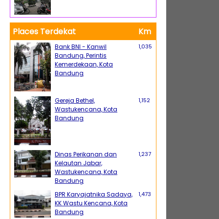
Places Terdekat
Km
Bank BNI - Kanwil
1,035
Bandung, Perintis
Kemerdekaan, Kota
Bandung
Gereja Bethel,
1,152
Wastukencana, Kota
Bandung
Dinas Perikanan dan
1,237
Kelautan Jabar,
Wastukencana, Kota
Bandung
BPR Karyajatnika Sadaya,
1,473
KK Wastu Kencana, Kota
Bandung