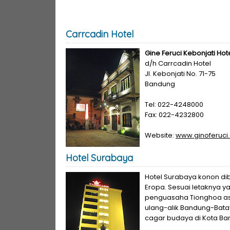
Carrcadin Hotel
Gine Feruci Kebonjati Hot
d/h Carrcadin Hotel
Jl. Kebonjati No. 71-75
Bandung
Tel: 022-4248000
Fax: 022-4232800
Website:
www.ginoferuci
Hotel Surabaya
Hotel Surabaya konon di
Eropa. Sesuai letaknya ya
penguasaha Tionghoa as
ulang-alik Bandung-Batav
cagar budaya di Kota Ba