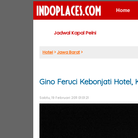
Home
Places
Jadwal Kapal Pelni
Hotel
>
Jawa Barat
>
Gino Feruci Kebonjati Hotel,
Sabtu, 19 Februari 2011 01:01:21