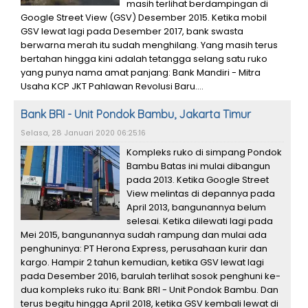
masih terlihat berdampingan di
Google Street View (GSV) Desember 2015. Ketika mobil
GSV lewat lagi pada Desember 2017, bank swasta
berwarna merah itu sudah menghilang. Yang masih terus
bertahan hingga kini adalah tetangga selang satu ruko
yang punya nama amat panjang: Bank Mandiri - Mitra
Usaha KCP JKT Pahlawan Revolusi Baru....
Bank BRI - Unit Pondok Bambu, Jakarta Timur
Selasa, 28 Januari 2020 06:25:16
Kompleks ruko di simpang Pondok
Bambu Batas ini mulai dibangun
pada 2013. Ketika Google Street
View melintas di depannya pada
April 2013, bangunannya belum
selesai. Ketika dilewati lagi pada
Mei 2015, bangunannya sudah rampung dan mulai ada
penghuninya: PT Herona Express, perusahaan kurir dan
kargo. Hampir 2 tahun kemudian, ketika GSV lewat lagi
pada Desember 2016, barulah terlihat sosok penghuni ke-
dua kompleks ruko itu: Bank BRI - Unit Pondok Bambu. Dan
terus begitu hingga April 2018, ketika GSV kembali lewat di