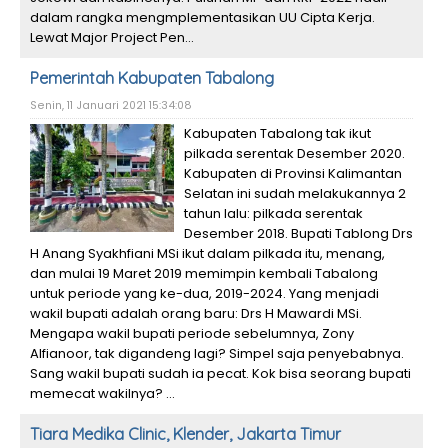
dalam rangka mengmplementasikan UU Cipta Kerja.
Lewat Major Project Pen...
Pemerintah Kabupaten Tabalong
Senin, 11 Januari 2021 15:34:08
Kabupaten Tabalong tak ikut
pilkada serentak Desember 2020.
Kabupaten di Provinsi Kalimantan
Selatan ini sudah melakukannya 2
tahun lalu: pilkada serentak
Desember 2018. Bupati Tablong Drs
H Anang Syakhfiani MSi ikut dalam pilkada itu, menang,
dan mulai 19 Maret 2019 memimpin kembali Tabalong
untuk periode yang ke-dua, 2019-2024. Yang menjadi
wakil bupati adalah orang baru: Drs H Mawardi MSi.
Mengapa wakil bupati periode sebelumnya, Zony
Alfianoor, tak digandeng lagi? Simpel saja penyebabnya.
Sang wakil bupati sudah ia pecat. Kok bisa seorang bupati
memecat wakilnya? ...
Tiara Medika Clinic, Klender, Jakarta Timur