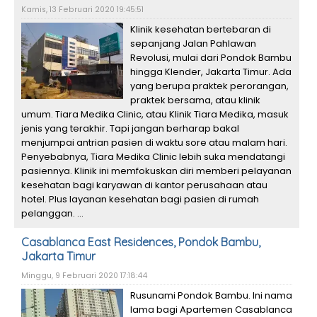
Kamis, 13 Februari 2020 19:45:51
Klinik kesehatan bertebaran di
sepanjang Jalan Pahlawan
Revolusi, mulai dari Pondok Bambu
hingga Klender, Jakarta Timur. Ada
yang berupa praktek perorangan,
praktek bersama, atau klinik
umum. Tiara Medika Clinic, atau Klinik Tiara Medika, masuk
jenis yang terakhir. Tapi jangan berharap bakal
menjumpai antrian pasien di waktu sore atau malam hari.
Penyebabnya, Tiara Medika Clinic lebih suka mendatangi
pasiennya. Klinik ini memfokuskan diri memberi pelayanan
kesehatan bagi karyawan di kantor perusahaan atau
hotel. Plus layanan kesehatan bagi pasien di rumah
pelanggan. ...
Casablanca East Residences, Pondok Bambu,
Jakarta Timur
Minggu, 9 Februari 2020 17:18:44
Rusunami Pondok Bambu. Ini nama
lama bagi Apartemen Casablanca