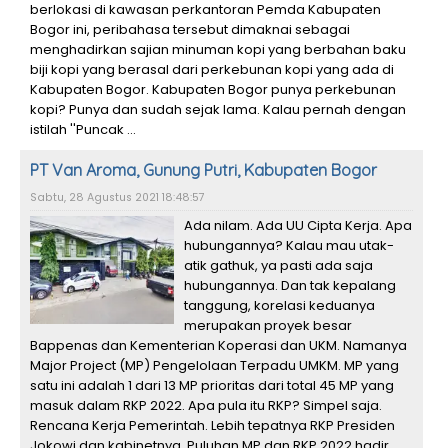
berlokasi di kawasan perkantoran Pemda Kabupaten
Bogor ini, peribahasa tersebut dimaknai sebagai
menghadirkan sajian minuman kopi yang berbahan baku
biji kopi yang berasal dari perkebunan kopi yang ada di
Kabupaten Bogor. Kabupaten Bogor punya perkebunan
kopi? Punya dan sudah sejak lama. Kalau pernah dengan
istilah ''Puncak ...
PT Van Aroma, Gunung Putri, Kabupaten Bogor
Sabtu, 28 Agustus 2021 18:48:57
Ada nilam. Ada UU Cipta Kerja. Apa
hubungannya? Kalau mau utak-
atik gathuk, ya pasti ada saja
hubungannya. Dan tak kepalang
tanggung, korelasi keduanya
merupakan proyek besar
Bappenas dan Kementerian Koperasi dan UKM. Namanya
Major Project (MP) Pengelolaan Terpadu UMKM. MP yang
satu ini adalah 1 dari 13 MP prioritas dari total 45 MP yang
masuk dalam RKP 2022. Apa pula itu RKP? Simpel saja.
Rencana Kerja Pemerintah. Lebih tepatnya RKP Presiden
Jokowi dan kabinetnya. Puluhan MP dan RKP 2022 hadir