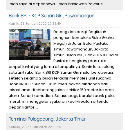
jalan raya di depannnya: Jalan Pahlawan Revolusi. ...
Bank BRI - KCP Sunan Giri, Rawamangun
Kamis, 23 Januari 2020 20:33:40
Datang dan pergi. Begitulah
penghuni kompleks Ruko Graha
Megah di Jalan Balai Pustaka
Timur, Rawamangun, Jakarta
Timur. Bulan lalu, Bank BTN KK Balai
Pustaka hengkang dari ruko
empat lantai yang lama ditempatinya. Senin lalu, selang
satu unit ruko, Bank BRI KCP Sunan Giri mulai beroperasi,
setelah selama 2 bulan terakhir memoles unit rukonya.
Bank BRI KCP Sunan Giri ini merupakan pindahan dari
lokasi lama di seberang jalan, sekitar 150 meter ke arah
utara. Sehari kemudian, Selasa pagi, barulah bank pelat
merah ini menggelar syukuran kecil-kecilan di tenda
depan kantor....
Terminal Pulogadung, Jakarta Timur
Selasa, 21 Januari 2020 22:59:20