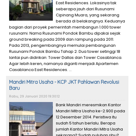
East Residences. Lokasinya tak
seberapa jauh dari Rusunami
Cipinang Muara, yang sekarang
berada di belakangnya. Keduanya
bagian dari proyek pemerintah membangun 1.000 tower
rusunami. Nama Rusunami Pondok Bambu dipakai sejak
ground breaking pada 2009 dan rampung pada 2011.
Pada 2013, pengembangnya memulai pembangunan
Rusunami Pondok Bambu Tahap 2. Dua tower setinggi 18
lantai pun didirikan: Tower Dallas dan Tower Casablanca.
Agar lebih keren, namanya diganti menjadi Apartemen
Casablanca East Residences. ...
Mandiri Mitra Usaha - KCP JKT Pahlawan Revolusi
Baru
Rabu, 29 Januari 2020 19:30:12
Bank Mandiri meresmikan Kantor
Mandiri Mitra Usaha ke-2.900 pada
12 Desember 2014. Peristiwa itu
sudah 5 tahun berlalu. Berapa
jumlah Kantor Mandiri Mitra Usaha
sekarang? Sudah puluhan ribu?