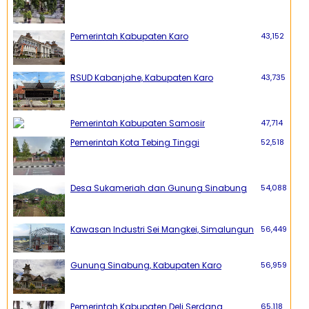
Pemerintah Kabupaten Karo
43,152
RSUD Kabanjahe, Kabupaten Karo
43,735
Pemerintah Kabupaten Samosir
47,714
Pemerintah Kota Tebing Tinggi
52,518
Desa Sukameriah dan Gunung Sinabung
54,088
Kawasan Industri Sei Mangkei, Simalungun
56,449
Gunung Sinabung, Kabupaten Karo
56,959
Pemerintah Kabupaten Deli Serdang
65,118