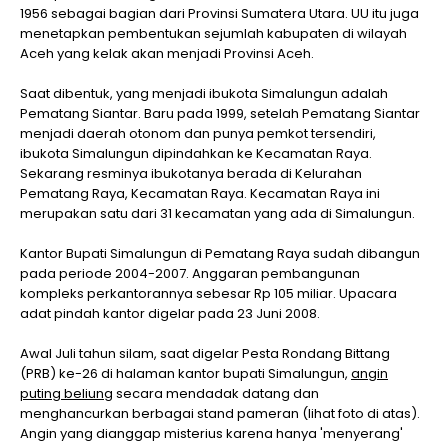
1956 sebagai bagian dari Provinsi Sumatera Utara. UU itu juga
menetapkan pembentukan sejumlah kabupaten di wilayah
Aceh yang kelak akan menjadi Provinsi Aceh.
Saat dibentuk, yang menjadi ibukota Simalungun adalah
Pematang Siantar. Baru pada 1999, setelah Pematang Siantar
menjadi daerah otonom dan punya pemkot tersendiri,
ibukota Simalungun dipindahkan ke Kecamatan Raya.
Sekarang resminya ibukotanya berada di Kelurahan
Pematang Raya, Kecamatan Raya. Kecamatan Raya ini
merupakan satu dari 31 kecamatan yang ada di Simalungun.
Kantor Bupati Simalungun di Pematang Raya sudah dibangun
pada periode 2004-2007. Anggaran pembangunan
kompleks perkantorannya sebesar Rp 105 miliar. Upacara
adat pindah kantor digelar pada 23 Juni 2008.
Awal Juli tahun silam, saat digelar Pesta Rondang Bittang
(PRB) ke-26 di halaman kantor bupati Simalungun,
angin
puting beliung
secara mendadak datang dan
menghancurkan berbagai stand pameran (lihat foto di atas).
Angin yang dianggap misterius karena hanya 'menyerang'