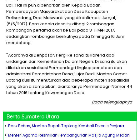
Bali. Hal ini pun dibenarkan oleh Kepala Badan
Pemberdayaan Masyarakat dan Desa Kabupaten
Deliserdang, Dedi Maswardi yang dikonfirmasi Jum,at,
(5/5/2017). Para kepala desa itu dibagi 2 rombongan.
Rombongan pertama akan ke Bali pada 8-11 Mei 2017,
sedangkan rombongan berikutnya pada 13 hingga 16 Juni
mendatang.
''Acaranya di Denpasar. Pergi ke sana itu karena ada
undangan dari Kementerian Dalam Negeri. Di sana itu akan
dilakukan sosialisasi Permendagri lingkup penataan dan
administrasi Pemerintahan Desa,'' ujar Dedi. Mantan Camat
Batang Kuis itu menuturkan ada beberapa materi sosialisasi
yang akan disampaikan, diantaranya Permendagri Nomor 44
tahun 2016 tentang Kewenangan Desa.
Baca selengkapnya
Berita
Sumatera Utara
Baru Bebas, Mantan Bupati Tapteng Kembali Divonis Penjara
Menteri Agama Resmikan Pembangunan Masjid Agung Medan