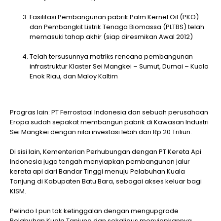
Fasilitasi Pembangunan pabrik Palm Kernel Oil (PKO)
dan Pembangkit Listrik Tenaga Biomassa (PLTBS) telah
memasuki tahap akhir (siap diresmikan Awal 2012)
Telah tersusunnya matriks rencana pembangunan
infrastruktur Klaster Sei Mangkei – Sumut, Dumai – Kuala
Enok Riau, dan Maloy Kaltim
Progras lain: PT Ferrostaal Indonesia dan sebuah perusahaan
Eropa sudah sepakat membangun pabrik di Kawasan Industri
Sei Mangkei dengan nilai investasi lebih dari Rp 20 Triliun.
Di sisi lain, Kementerian Perhubungan dengan PT Kereta Api
Indonesia juga tengah menyiapkan pembangunan jalur
kereta api dari Bandar Tinggi menuju Pelabuhan Kuala
Tanjung di Kabupaten Batu Bara, sebagai akses keluar bagi
KISM.
Pelindo I pun tak ketinggalan dengan mengupgrade
Pelabuhan Kuala Tanjung dan sekaligus menyiapkannya