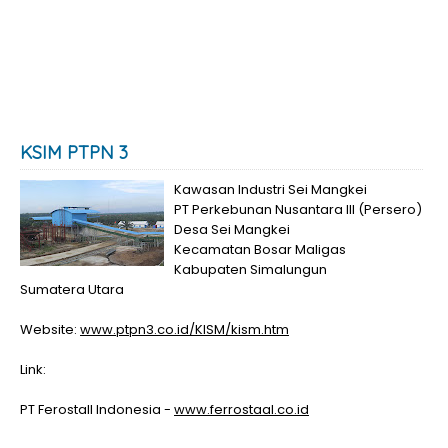
KSIM PTPN 3
Kawasan Industri Sei Mangkei
PT Perkebunan Nusantara III (Persero)
Desa Sei Mangkei
Kecamatan Bosar Maligas
Kabupaten Simalungun
Sumatera Utara
Website:
www.ptpn3.co.id/KISM/kism.htm
Link:
PT Ferostall Indonesia -
www.ferrostaal.co.id