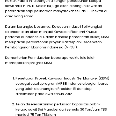
hektar. Pabrik ini dibangun di tengah perkebunan kelapa
sawit milik PTPN III. Selain itu juga akan dibangun kawasan
peternakan sapi peliharaan masyarakat seluas 100 hektar di
area yang sama.
Dalam kerangka besarnya, Kawasan Industri Sei Mangkei
direncanakan akan menjadi Kawasan Ekonomi Khusus
pertama di Indonesia. Dalam bahasa pemerintah pusat, KISM
merupakan percontohan proyek Masterplan Percepatan
Pembangunan Ekonomi Indonesia (MP3EI).
Kementerian Perindustrian
beberapa waktu lalu telah
memaparkan progres KISM:
Penetapan Proyek Kawasan Industri Sei Mangkei (KISM)
sebagai satelit program MP3EI Indonesia bagian barat
yang telah dicanangkan Presiden RI dan siap
diresmikan pada awal tahun 2012
Telah diselesaikannya perluasan kapasitas pabrik
kelapa sawit Sei Mangkei dari semula 30 Ton/Jam TBS
menjadi 75 Ton TBS/jam