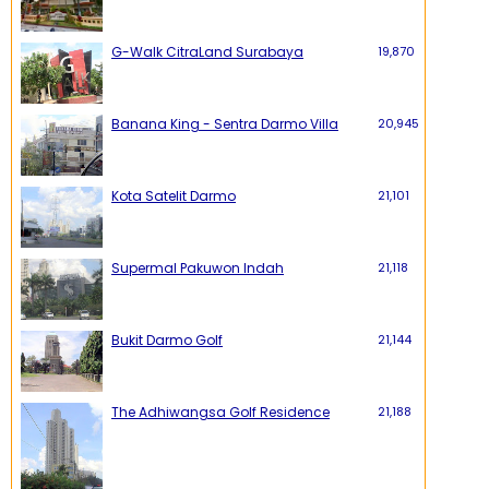
G-Walk CitraLand Surabaya
19,870
Banana King - Sentra Darmo Villa
20,945
Kota Satelit Darmo
21,101
Supermal Pakuwon Indah
21,118
Bukit Darmo Golf
21,144
The Adhiwangsa Golf Residence
21,188