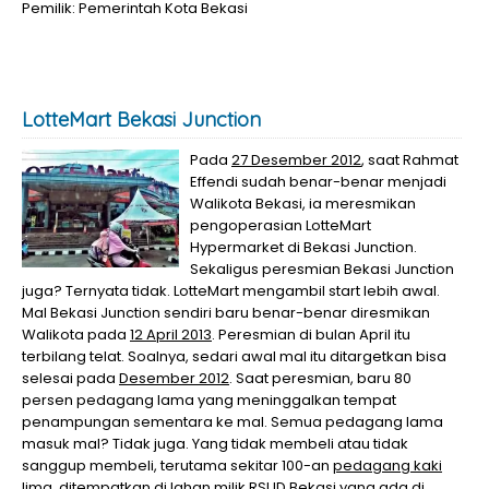
Pemilik: Pemerintah Kota Bekasi
LotteMart Bekasi Junction
Pada
27 Desember 2012
, saat Rahmat
Effendi sudah benar-benar menjadi
Walikota Bekasi, ia meresmikan
pengoperasian LotteMart
Hypermarket di Bekasi Junction.
Sekaligus peresmian Bekasi Junction
juga? Ternyata tidak. LotteMart mengambil start lebih awal.
Mal Bekasi Junction sendiri baru benar-benar diresmikan
Walikota pada
12 April 2013
. Peresmian di bulan April itu
terbilang telat. Soalnya, sedari awal mal itu ditargetkan bisa
selesai pada
Desember 2012
. Saat peresmian, baru 80
persen pedagang lama yang meninggalkan tempat
penampungan sementara ke mal. Semua pedagang lama
masuk mal? Tidak juga. Yang tidak membeli atau tidak
sanggup membeli, terutama sekitar 100-an
pedagang kaki
lima
, ditempatkan di lahan milik RSUD Bekasi yang ada di