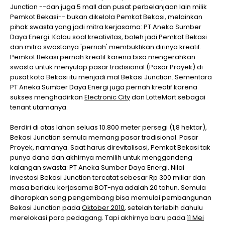
Junction --dan juga 5 mall dan pusat perbelanjaan lain milik
Pemkot Bekasi-- bukan dikelola Pemkot Bekasi, melainkan
pihak swasta yang jadi mitra kerjasama: PT Aneka Sumber
Daya Energi. Kalau soal kreativitas, boleh jadi Pemkot Bekasi
dan mitra swastanya 'pernah' membuktikan dirinya kreatif.
Pemkot Bekasi pernah kreatif karena bisa mengerahkan
swasta untuk menyulap pasar tradisional (Pasar Proyek) di
pusat kota Bekasi itu menjadi mal Bekasi Junction. Sementara
PT Aneka Sumber Daya Energi juga pernah kreatif karena
sukses menghadirkan
Electronic City
dan LotteMart sebagai
tenant utamanya.
Berdiri di atas lahan seluas 10.800 meter persegi (1,8 hektar),
Bekasi Junction semula memang pasar tradisional. Pasar
Proyek, namanya. Saat harus direvitalisasi, Pemkot Bekasi tak
punya dana dan akhirnya memilih untuk menggandeng
kalangan swasta: PT Aneka Sumber Daya Energi. Nilai
investasi Bekasi Junction tercatat sebesar Rp 300 miliar dan
masa berlaku kerjasama BOT-nya adalah 20 tahun. Semula
diharapkan sang pengembang bisa memulai pembangunan
Bekasi Junction pada
Oktober 2010
, setelah terlebih dahulu
merelokasi para pedagang. Tapi akhirnya baru pada
11 Mei