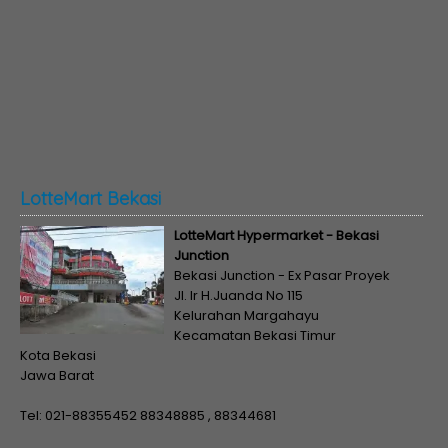
LotteMart Bekasi
LotteMart Hypermarket - Bekasi
Junction
Bekasi Junction - Ex Pasar Proyek
Jl. Ir H.Juanda No 115
Kelurahan Margahayu
Kecamatan Bekasi Timur
Kota Bekasi
Jawa Barat
Tel: 021-88355452 88348885 , 88344681