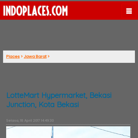
Places
>
Jawa Barat
>
LotteMart Hypermarket, Bekasi
Junction, Kota Bekasi
Selasa, 18 April 2017 14:49:30