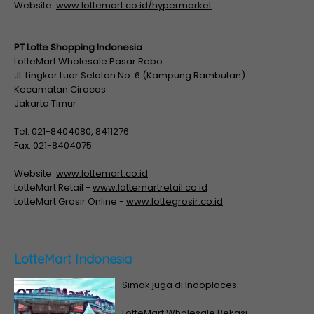
Website:
www.lottemart.co.id/hypermarket
PT Lotte Shopping Indonesia
LotteMart Wholesale Pasar Rebo
Jl. Lingkar Luar Selatan No. 6 (Kampung Rambutan)
Kecamatan Ciracas
Jakarta Timur
Tel: 021-8404080, 8411276
Fax: 021-8404075
Website:
www.lottemart.co.id
LotteMart Retail -
www.lottemartretail.co.id
LotteMart Grosir Online -
www.lottegrosir.co.id
LotteMart Indonesia
Simak juga di Indoplaces:
LotteMart Wholesale Bekasi