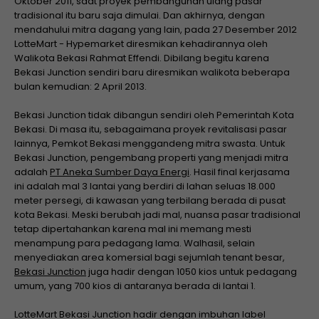
Oktober 2011, saat proyek pembangunan ulang pasar
tradisional itu baru saja dimulai. Dan akhirnya, dengan
mendahului mitra dagang yang lain, pada 27 Desember 2012
LotteMart - Hypemarket diresmikan kehadirannya oleh
Walikota Bekasi Rahmat Effendi. Dibilang begitu karena
Bekasi Junction sendiri baru diresmikan walikota beberapa
bulan kemudian: 2 April 2013.
Bekasi Junction tidak dibangun sendiri oleh Pemerintah Kota
Bekasi. Di masa itu, sebagaimana proyek revitalisasi pasar
lainnya, Pemkot Bekasi menggandeng mitra swasta. Untuk
Bekasi Junction, pengembang properti yang menjadi mitra
adalah
PT Aneka Sumber Daya Energi
. Hasil final kerjasama
ini adalah mal 3 lantai yang berdiri di lahan seluas 18.000
meter persegi, di kawasan yang terbilang berada di pusat
kota Bekasi. Meski berubah jadi mal, nuansa pasar tradisional
tetap dipertahankan karena mal ini memang mesti
menampung para pedagang lama. Walhasil, selain
menyediakan area komersial bagi sejumlah tenant besar,
Bekasi Junction
juga hadir dengan 1050 kios untuk pedagang
umum, yang 700 kios di antaranya berada di lantai 1.
LotteMart Bekasi Junction hadir dengan imbuhan label