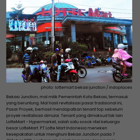
photo: lottemart bekasi junction / indoplaces
Bekasi Junction, mal milik Pemerintah Kota Bekasi, termasuk
yang beruntung. Mal hasil revitalisasi pasar tradisional ini,
Pasar Proyek, berhasil mendapatkan tenant top sebelum
proyek revitalisasi dimulai. Tenant yang dimaksud tak lain
LotteMart - Hypermarket, salah satu sosok ritel keluarga
besar LotteMart. PT Lotte Mart Indonesia meneken
kesepakatan untuk menghuni Bekasi Junction pada 7