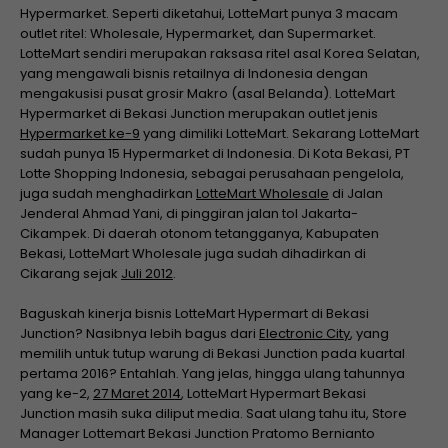
Hypermarket. Seperti diketahui, LotteMart punya 3 macam
outlet ritel: Wholesale, Hypermarket, dan Supermarket.
LotteMart sendiri merupakan raksasa ritel asal Korea Selatan,
yang mengawali bisnis retailnya di Indonesia dengan
mengakusisi pusat grosir Makro (asal Belanda). LotteMart
Hypermarket di Bekasi Junction merupakan outlet jenis
Hypermarket ke-9
yang dimiliki LotteMart. Sekarang LotteMart
sudah punya 15 Hypermarket di Indonesia. Di Kota Bekasi, PT
Lotte Shopping Indonesia, sebagai perusahaan pengelola,
juga sudah menghadirkan
LotteMart Wholesale
di Jalan
Jenderal Ahmad Yani, di pinggiran jalan tol Jakarta-
Cikampek. Di daerah otonom tetangganya, Kabupaten
Bekasi, LotteMart Wholesale juga sudah dihadirkan di
Cikarang sejak
Juli 2012
.
Baguskah kinerja bisnis LotteMart Hypermart di Bekasi
Junction? Nasibnya lebih bagus dari
Electronic City
, yang
memilih untuk tutup warung di Bekasi Junction pada kuartal
pertama 2016? Entahlah. Yang jelas, hingga ulang tahunnya
yang ke-2,
27 Maret 2014
, LotteMart Hypermart Bekasi
Junction masih suka diliput media. Saat ulang tahu itu, Store
Manager Lottemart Bekasi Junction Pratomo Bernianto