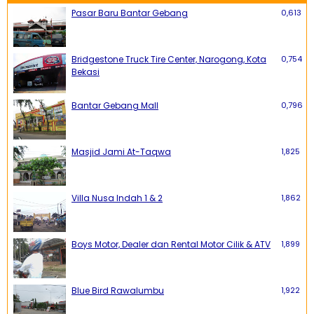
Pasar Baru Bantar Gebang
0,613
Bridgestone Truck Tire Center, Narogong, Kota
0,754
Bekasi
Bantar Gebang Mall
0,796
Masjid Jami At-Taqwa
1,825
Villa Nusa Indah 1 & 2
1,862
Boys Motor, Dealer dan Rental Motor Cilik & ATV
1,899
Blue Bird Rawalumbu
1,922