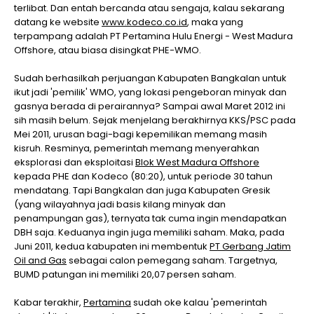
terlibat. Dan entah bercanda atau sengaja, kalau sekarang
datang ke website
www.kodeco.co.id
, maka yang
terpampang adalah PT Pertamina Hulu Energi - West Madura
Offshore, atau biasa disingkat PHE-WMO.
Sudah berhasilkah perjuangan Kabupaten Bangkalan untuk
ikut jadi 'pemilik' WMO, yang lokasi pengeboran minyak dan
gasnya berada di perairannya? Sampai awal Maret 2012 ini
sih masih belum. Sejak menjelang berakhirnya KKS/PSC pada
Mei 2011, urusan bagi-bagi kepemilikan memang masih
kisruh. Resminya, pemerintah memang menyerahkan
eksplorasi dan eksploitasi
Blok West Madura Offshore
kepada PHE dan Kodeco (80:20), untuk periode 30 tahun
mendatang. Tapi Bangkalan dan juga Kabupaten Gresik
(yang wilayahnya jadi basis kilang minyak dan
penampungan gas), ternyata tak cuma ingin mendapatkan
DBH saja. Keduanya ingin juga memiliki saham. Maka, pada
Juni 2011, kedua kabupaten ini membentuk
PT Gerbang Jatim
Oil and Gas
sebagai calon pemegang saham. Targetnya,
BUMD patungan ini memiliki 20,07 persen saham.
Kabar terakhir,
Pertamina
sudah oke kalau 'pemerintah