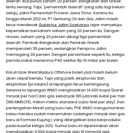
daerah' ikut punya saham 20 persen. Bangkalan dan Gresik
tentu senang. Tapi, 'pemerintah daerah' yang satu lagi belum
setuju, yakni Pemerintah Provinsi Jawa Timur. Karena itu
hingga Maret 2012 ini, PT Gerbang Oil dan Gas Jatim masih
terus mendesak
Gubernur Jatim Soekarwo
agar menyetujui
kepemilikan bersaham saham yang 20 persen itu. Dengan
rincian, saham yang 20 persen dibagi tiga pemerintah
daerah: Pemkab Bangkalan dan Pemkab Gresik
memperoleh 35 persen, sedangkan Pemprov Jatim
memegang 30 persen. Dengan persentase seperti itu, ketiga
pemda bakal menerima PAD sekitar Rp 10 miliar per bulan.
Kisruh blok West Madura Offshore boleh jadi masih belum
akan cepat berlalu. Tapi yang pasti, eksplorasi dan
eksploitasi (produksi) di lapangan terus berlangsung.
Selama ini lapangan WMO menghasilkan 14.000 bopd (barel
minyak per hari) dan gas sebanyak 165 juta kaki kubik per hari
(165 MMSCFD, million metric standard cubic feet per day). Dan
pertengahan Maret yang baru lalu, PHE WMO mengumumkan
kalau mereka sudah menemukan cadangan minyak dan gas
baru di Formasi Kujung I, yang ditargetkan bisa berproduksi
pada kuartal ketiga 2012. Sumur baru ini diperkirakan akan
menghasilkan 3.500 bopd minyak dan 10 mmscfd gas.