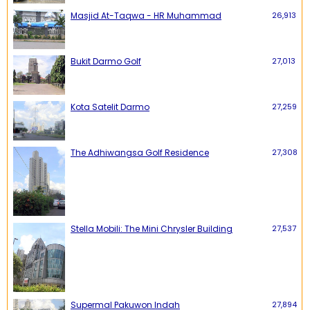
Masjid At-Taqwa - HR Muhammad
26,913
Bukit Darmo Golf
27,013
Kota Satelit Darmo
27,259
The Adhiwangsa Golf Residence
27,308
Stella Mobili: The Mini Chrysler Building
27,537
Supermal Pakuwon Indah
27,894