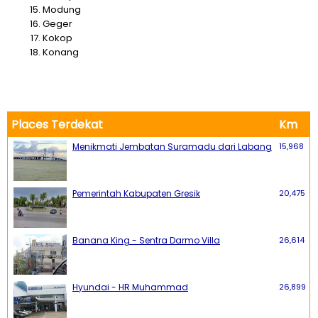
Modung
Geger
Kokop
Konang
Places Terdekat
Km
Menikmati Jembatan Suramadu dari Labang
15,968
Pemerintah Kabupaten Gresik
20,475
Banana King - Sentra Darmo Villa
26,614
Hyundai - HR Muhammad
26,899