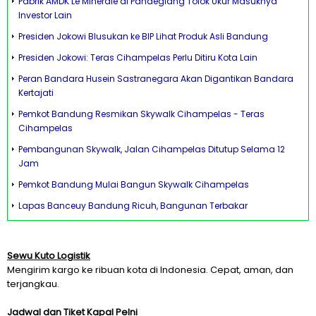
Pabrik AMDK Le Minerale di Pandeglang Tolok Ukur Masuknya
Investor Lain
Presiden Jokowi Blusukan ke BIP Lihat Produk Asli Bandung
Presiden Jokowi: Teras Cihampelas Perlu Ditiru Kota Lain
Peran Bandara Husein Sastranegara Akan Digantikan Bandara
Kertajati
Pemkot Bandung Resmikan Skywalk Cihampelas - Teras
Cihampelas
Pembangunan Skywalk, Jalan Cihampelas Ditutup Selama 12
Jam
Pemkot Bandung Mulai Bangun Skywalk Cihampelas
Lapas Banceuy Bandung Ricuh, Bangunan Terbakar
Sewu Kuto Logistik
Mengirim kargo ke ribuan kota di Indonesia. Cepat, aman, dan
terjangkau.
Jadwal dan Tiket Kapal Pelni