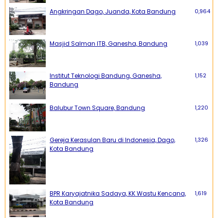
Angkringan Dago, Juanda, Kota Bandung
0,964
Masjid Salman ITB, Ganesha, Bandung
1,039
Institut Teknologi Bandung, Ganesha,
1,152
Bandung
Balubur Town Square, Bandung
1,220
Gereja Kerasulan Baru di Indonesia, Dago,
1,326
Kota Bandung
BPR Karyajatnika Sadaya, KK Wastu Kencana,
1,619
Kota Bandung