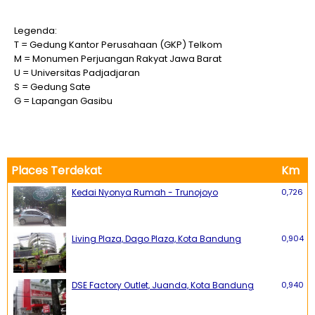
Legenda:
T = Gedung Kantor Perusahaan (GKP) Telkom
M = Monumen Perjuangan Rakyat Jawa Barat
U = Universitas Padjadjaran
S = Gedung Sate
G = Lapangan Gasibu
Places Terdekat
Km
Kedai Nyonya Rumah - Trunojoyo
0,726
Living Plaza, Dago Plaza, Kota Bandung
0,904
DSE Factory Outlet, Juanda, Kota Bandung
0,940