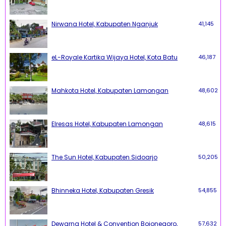
Nirwana Hotel, Kabupaten Nganjuk
41,145
eL-Royale Kartika Wijaya Hotel, Kota Batu
46,187
Mahkota Hotel, Kabupaten Lamongan
48,602
Elresas Hotel, Kabupaten Lamongan
48,615
The Sun Hotel, Kabupaten Sidoarjo
50,205
Bhinneka Hotel, Kabupaten Gresik
54,855
Dewarna Hotel & Convention Bojonegoro,
57,632