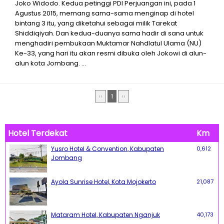
Joko Widodo. Kedua petinggi PDI Perjuangan ini, pada 1
Agustus 2015, memang sama-sama menginap di hotel
bintang 3 itu, yang diketahui sebagai milik Tarekat
Shiddiqiyah. Dan kedua-duanya sama hadir di sana untuk
menghadiri pembukaan Muktamar Nahdlatul Ulama (NU)
Ke-33, yang hari itu akan resmi dibuka oleh Jokowi di alun-
alun kota Jombang. ...
‹‹
1
››
Hotel Terdekat
Km
Yusro Hotel & Convention, Kabupaten
0,612
Jombang
Ayola Sunrise Hotel, Kota Mojokerto
21,087
Mataram Hotel, Kabupaten Nganjuk
40,173