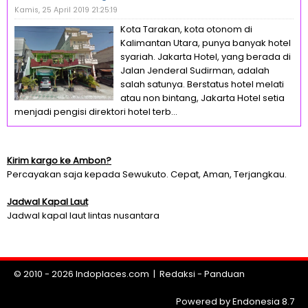
Kamis, 25 April 2019 21:25:19
Kota Tarakan, kota otonom di
Kalimantan Utara, punya banyak hotel
syariah. Jakarta Hotel, yang berada di
Jalan Jenderal Sudirman, adalah
salah satunya. Berstatus hotel melati
atau non bintang, Jakarta Hotel setia
menjadi pengisi direktori hotel terb...
Kirim kargo ke Ambon?
Percayakan saja kepada Sewukuto. Cepat, Aman, Terjangkau.
Jadwal Kapal Laut
Jadwal kapal laut lintas nusantara
© 2010 - 2026
Indoplaces.com
|
Redaksi
-
Panduan
Powered by Endonesia 8.7