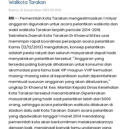
Walikota Tarakan
Kamis, 12 Desember 2013 00:31:10
RRI
-- Pemerintah Kota Tarakan mengestimasikan 1 milyar
anggaran digunakan untuk acara pelantikan walikota dan
wakil walikota Tarakan terpilih periode 2014-2019.
Sekretaris Daerah Kota Tarakan Dr Khaerul M.Kes usai
memimpin rapat koordinasi persiapan acara pelantikan
Kamis (12/12/2013) mengatakan, konsep pelantikan
adalah pesta rakyat dan seluruh masyarakat dapat hadir
menyaksikan pelantikan tersebut. ''Anggaran yang
tersedia paling banyak dihabiskan untuk konsumsi dan
akomodasi para tamu baik VIP maupun VVIP kemudian
masing-masing seksi di kepanitiaan sudah diperintahkan
membuat susunan anggaran yang akan dikeluarkan,''
ungkap Dr Khaerul M. Kes. Mantan Kepala Dinas Kesehatan
Kota Tarakan tersebut menambahkan Diperkirakan
masyarakat yang hadir saat pelantikan lebih dari 5000
orang, sehingga acara pelantikan walikota dilakukan di
stadion datu adil Kota Tarakan. Dalam acara pelantikan
yang dijadwalkan tanggal 1 maret 2014 mendatang
pemerintah kota akan berkomitmen melaksanakannya
dengan baik, mengingat banyak tamu undangan yang