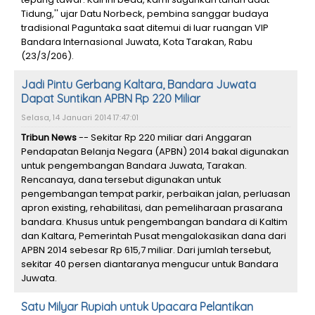
Tidung,'' ujar Datu Norbeck, pembina sanggar budaya
tradisional Paguntaka saat ditemui di luar ruangan VIP
Bandara Internasional Juwata, Kota Tarakan, Rabu
(23/3/206).
Jadi Pintu Gerbang Kaltara, Bandara Juwata
Dapat Suntikan APBN Rp 220 Miliar
Selasa, 14 Januari 2014 17:47:01
Tribun News
-- Sekitar Rp 220 miliar dari Anggaran
Pendapatan Belanja Negara (APBN) 2014 bakal digunakan
untuk pengembangan Bandara Juwata, Tarakan.
Rencanaya, dana tersebut digunakan untuk
pengembangan tempat parkir, perbaikan jalan, perluasan
apron existing, rehabilitasi, dan pemeliharaan prasarana
bandara. Khusus untuk pengembangan bandara di Kaltim
dan Kaltara, Pemerintah Pusat mengalokasikan dana dari
APBN 2014 sebesar Rp 615,7 miliar. Dari jumlah tersebut,
sekitar 40 persen diantaranya mengucur untuk Bandara
Juwata.
Satu Milyar Rupiah untuk Upacara Pelantikan