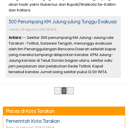
akan hadir yakni Gubernur dan Bupati/Walikota Se-Kaltim
dan Kaltara.
300 Penumpang KM Julung-julung Tunggu Evakuasi
Jumat, 24 Agustus 2012 18:19:12
Antara
-- Sekitar 300 penumpang KM Julung-Julung rute
Tarakan -Tolitoli, Sulawesi Tengah, menunggu evakuasi
oleh tim Penanggulangan Bencana Daerah setelah kapal
yang mereka tumpangi dilaporkan kandas. KPM Julung-
Julung kandas di Teluk Dondo bagian utara, sekitar satu
jam perjalanan dari pelabuhan Dede Tolitoli. Kapal
tersebut kandas Jumat siang sekitar pukul 12.00 WITA.
‹‹
1
››
Places di Kota Tarakan
Pemerintah Kota Tarakan
Rabu, 19 Februari 2014 01:34:54