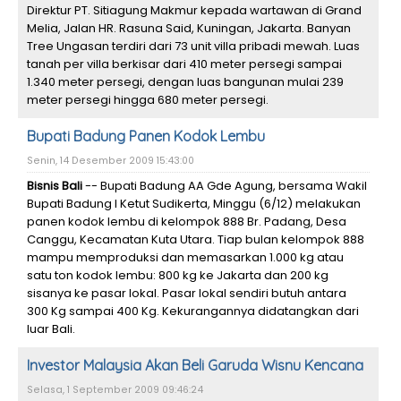
Direktur PT. Sitiagung Makmur kepada wartawan di Grand
Melia, Jalan HR. Rasuna Said, Kuningan, Jakarta. Banyan
Tree Ungasan terdiri dari 73 unit villa pribadi mewah. Luas
tanah per villa berkisar dari 410 meter persegi sampai
1.340 meter persegi, dengan luas bangunan mulai 239
meter persegi hingga 680 meter persegi.
Bupati Badung Panen Kodok Lembu
Senin, 14 Desember 2009 15:43:00
Bisnis Bali
-- Bupati Badung AA Gde Agung, bersama Wakil
Bupati Badung I Ketut Sudikerta, Minggu (6/12) melakukan
panen kodok lembu di kelompok 888 Br. Padang, Desa
Canggu, Kecamatan Kuta Utara. Tiap bulan kelompok 888
mampu memproduksi dan memasarkan 1.000 kg atau
satu ton kodok lembu: 800 kg ke Jakarta dan 200 kg
sisanya ke pasar lokal. Pasar lokal sendiri butuh antara
300 Kg sampai 400 Kg. Kekurangannya didatangkan dari
luar Bali.
Investor Malaysia Akan Beli Garuda Wisnu Kencana
Selasa, 1 September 2009 09:46:24