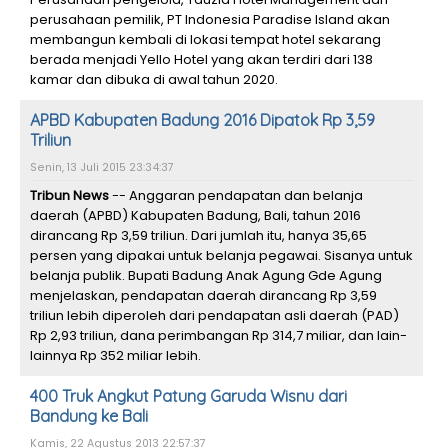
perusahaan pemilik, PT Indonesia Paradise Island akan
membangun kembali di lokasi tempat hotel sekarang
berada menjadi Yello Hotel yang akan terdiri dari 138
kamar dan dibuka di awal tahun 2020.
APBD Kabupaten Badung 2016 Dipatok Rp 3,59
Triliun
Senin, 13 Juli 2015 23:34:37
Tribun News
-- Anggaran pendapatan dan belanja
daerah (APBD) Kabupaten Badung, Bali, tahun 2016
dirancang Rp 3,59 triliun. Dari jumlah itu, hanya 35,65
persen yang dipakai untuk belanja pegawai. Sisanya untuk
belanja publik. Bupati Badung Anak Agung Gde Agung
menjelaskan, pendapatan daerah dirancang Rp 3,59
triliun lebih diperoleh dari pendapatan asli daerah (PAD)
Rp 2,93 triliun, dana perimbangan Rp 314,7 miliar, dan lain-
lainnya Rp 352 miliar lebih.
400 Truk Angkut Patung Garuda Wisnu dari
Bandung ke Bali
Kamis, 22 Agustus 2013 22:57:37