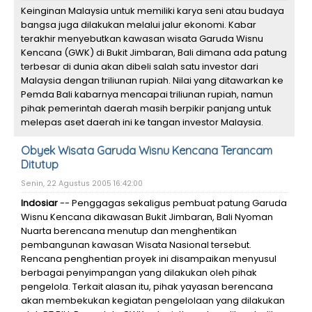
Keinginan Malaysia untuk memiliki karya seni atau budaya
bangsa juga dilakukan melalui jalur ekonomi. Kabar
terakhir menyebutkan kawasan wisata Garuda Wisnu
Kencana (GWK) di Bukit Jimbaran, Bali dimana ada patung
terbesar di dunia akan dibeli salah satu investor dari
Malaysia dengan triliunan rupiah. Nilai yang ditawarkan ke
Pemda Bali kabarnya mencapai triliunan rupiah, namun
pihak pemerintah daerah masih berpikir panjang untuk
melepas aset daerah ini ke tangan investor Malaysia.
Obyek Wisata Garuda Wisnu Kencana Terancam
Ditutup
Senin, 22 Agustus 2005 16:42:00
Indosiar
-- Penggagas sekaligus pembuat patung Garuda
Wisnu Kencana dikawasan Bukit Jimbaran, Bali Nyoman
Nuarta berencana menutup dan menghentikan
pembangunan kawasan Wisata Nasional tersebut.
Rencana penghentian proyek ini disampaikan menyusul
berbagai penyimpangan yang dilakukan oleh pihak
pengelola. Terkait alasan itu, pihak yayasan berencana
akan membekukan kegiatan pengelolaan yang dilakukan