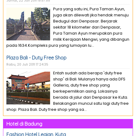
Jumat, 22 Juli 2011 19:57:55
Pura yang satu ini, Pura Taman Ayun,
juga akan dilewati jika hendak menuju
Bedugul dari Denpasar. Berjarak
sekitar 18 kilometer dari Denpasar,
Pura Taman Ayun merupakan pura
milik Kerajaan Mengwi, yang dibangun
pada 1634.Kompleks pura yang lumayan lu...
Plaza Bali - Duty Free Shop
Rabu, 20 Juli 2011 17:24:35
Entah sudah ada berapa 'duty free
shop' di Bali. Mulanya hanya ada DFS
Galleria, duty free shop yang
berkepemilikan asing. Lokasinya
berada di jalur dari Denpasar ke Kuta.
Belakangan muncul satu lagi duty free
shop: Plaza Bali. Duty free shop yang sa...
Hotel di Badung
Fashion Hotel Legian, Kuta