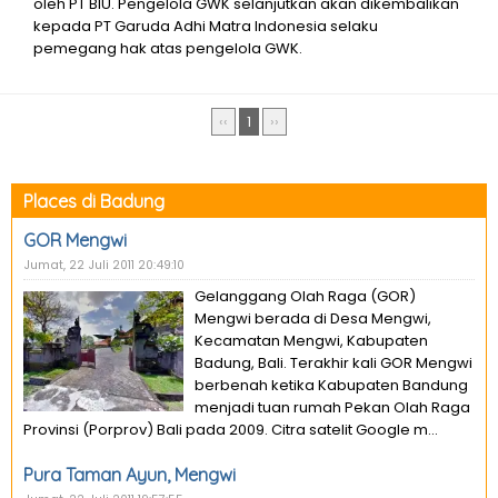
oleh PT BIU. Pengelola GWK selanjutkan akan dikembalikan
kepada PT Garuda Adhi Matra Indonesia selaku
pemegang hak atas pengelola GWK.
‹‹
1
››
Places di Badung
GOR Mengwi
Jumat, 22 Juli 2011 20:49:10
Gelanggang Olah Raga (GOR)
Mengwi berada di Desa Mengwi,
Kecamatan Mengwi, Kabupaten
Badung, Bali. Terakhir kali GOR Mengwi
berbenah ketika Kabupaten Bandung
menjadi tuan rumah Pekan Olah Raga
Provinsi (Porprov) Bali pada 2009. Citra satelit Google m...
Pura Taman Ayun, Mengwi