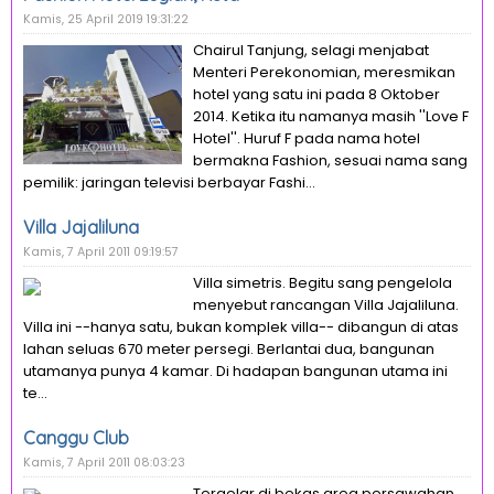
Kamis, 25 April 2019 19:31:22
Chairul Tanjung, selagi menjabat
Menteri Perekonomian, meresmikan
hotel yang satu ini pada 8 Oktober
2014. Ketika itu namanya masih ''Love F
Hotel''. Huruf F pada nama hotel
bermakna Fashion, sesuai nama sang
pemilik: jaringan televisi berbayar Fashi...
Villa Jajaliluna
Kamis, 7 April 2011 09:19:57
Villa simetris. Begitu sang pengelola
menyebut rancangan Villa Jajaliluna.
Villa ini --hanya satu, bukan komplek villa-- dibangun di atas
lahan seluas 670 meter persegi. Berlantai dua, bangunan
utamanya punya 4 kamar. Di hadapan bangunan utama ini
te...
Canggu Club
Kamis, 7 April 2011 08:03:23
Tergelar di bekas area persawahan