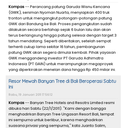
Kompas
-- Perancang patung Garuda Wisnu Kencana
(GWK), seniman Nyoman Nuarta, menyiapkan 400 truk
tronton untuk mengangkut potongan-potongan patung
GWK dari Bandung ke Bali. Proses pengangkutan sudah
dilakukan secara bertahap sejak 6 bulan lalu dan akan
terus berlangsung hingga patung selesai dengan target 3
tahun mendatang. Seperti diberitakan, setelah sempat
terhenti cukup lama sekitar 16 tahun, pembangunan
patung GWK akan segera dimulai kembali. Pihak yayasan
GWK menggandeng investor PT Garuda Adhimatra
Indonesia (PT GAIN) untuk merampungkan megaproyek
yang diperkirakan menelan dana hingga Rp 450 miliar ini.
Resor Mewah Banyan Tree di Bali Beroperasi Sabtu
Ini
Rabu, 19 Januari 2011 17:56:12
Kompas
-- Banyan Tree Hotels and Resotrs Limited resmi
dibuka hari Sabtu (22/1/2011). ''Kami dengan bangga
menghadirkan Banyan Tree Ungasan Resort Bali, tempat
ini sempurna untuk berlibur, karena menghadirkan
suasana privasi yang sempurna,'' kata Juanto Salim,