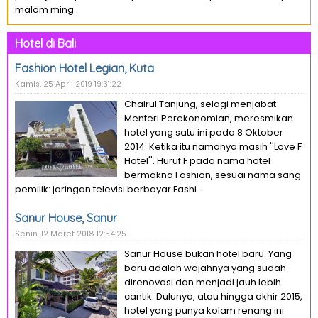
malam ming...
Hotel di Bali
Fashion Hotel Legian, Kuta
Kamis, 25 April 2019 19:31:22
Chairul Tanjung, selagi menjabat
Menteri Perekonomian, meresmikan
hotel yang satu ini pada 8 Oktober
2014. Ketika itu namanya masih ''Love F
Hotel''. Huruf F pada nama hotel
bermakna Fashion, sesuai nama sang
pemilik: jaringan televisi berbayar Fashi...
Sanur House, Sanur
Senin, 12 Maret 2018 12:54:25
Sanur House bukan hotel baru. Yang
baru adalah wajahnya yang sudah
direnovasi dan menjadi jauh lebih
cantik. Dulunya, atau hingga akhir 2015,
hotel yang punya kolam renang ini