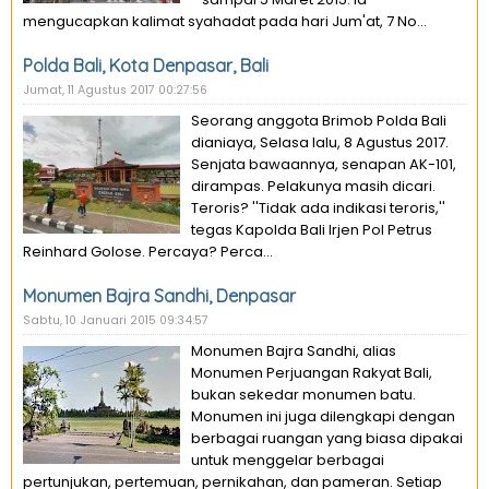
mengucapkan kalimat syahadat pada hari Jum'at, 7 No...
Polda Bali, Kota Denpasar, Bali
Jumat, 11 Agustus 2017 00:27:56
Seorang anggota Brimob Polda Bali
dianiaya, Selasa lalu, 8 Agustus 2017.
Senjata bawaannya, senapan AK-101,
dirampas. Pelakunya masih dicari.
Teroris? ''Tidak ada indikasi teroris,''
tegas Kapolda Bali Irjen Pol Petrus
Reinhard Golose. Percaya? Perca...
Monumen Bajra Sandhi, Denpasar
Sabtu, 10 Januari 2015 09:34:57
Monumen Bajra Sandhi, alias
Monumen Perjuangan Rakyat Bali,
bukan sekedar monumen batu.
Monumen ini juga dilengkapi dengan
berbagai ruangan yang biasa dipakai
untuk menggelar berbagai
pertunjukan, pertemuan, pernikahan, dan pameran. Setiap