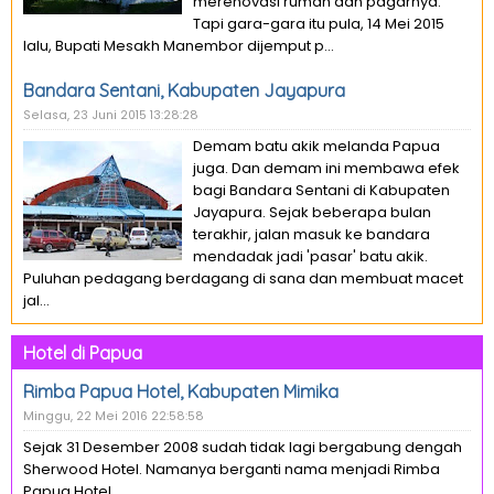
merenovasi rumah dan pagarnya.
Tapi gara-gara itu pula, 14 Mei 2015
lalu, Bupati Mesakh Manembor dijemput p...
Bandara Sentani, Kabupaten Jayapura
Selasa, 23 Juni 2015 13:28:28
Demam batu akik melanda Papua
juga. Dan demam ini membawa efek
bagi Bandara Sentani di Kabupaten
Jayapura. Sejak beberapa bulan
terakhir, jalan masuk ke bandara
mendadak jadi 'pasar' batu akik.
Puluhan pedagang berdagang di sana dan membuat macet
jal...
Hotel di Papua
Rimba Papua Hotel, Kabupaten Mimika
Minggu, 22 Mei 2016 22:58:58
Sejak 31 Desember 2008 sudah tidak lagi bergabung dengah
Sherwood Hotel. Namanya berganti nama menjadi Rimba
Papua Hotel