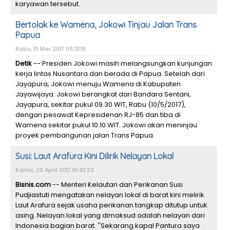
karyawan tersebut.
Bertolak ke Wamena, Jokowi Tinjau Jalan Trans
Papua
Rabu, 10 Mei 2017 08:31:19
Detik
-- Presiden Jokowi masih melangsungkan kunjungan
kerja lintas Nusantara dan berada di Papua. Setelah dari
Jayapura, Jokowi menuju Wamena di Kabupaten
Jayawijaya. Jokowi berangkat dari Bandara Sentani,
Jayapura, sekitar pukul 09.30 WIT, Rabu (10/5/2017),
dengan pesawat Kepresidenan RJ-85 dan tiba di
Wamena sekitar pukul 10.10 WIT. Jokowi akan meninjau
proyek pembangunan jalan Trans Papua.
Susi: Laut Arafura Kini Dilirik Nelayan Lokal
Kamis, 20 April 2017 10:42:23
Bisnis.com
-- Menteri Kelautan dan Perikanan Susi
Pudjiastuti mengatakan nelayan lokal di barat kini melirik
Laut Arafura sejak usaha perikanan tangkap ditutup untuk
asing. Nelayan lokal yang dimaksud adalah nelayan dari
Indonesia bagian barat. ''Sekarang kapal Pantura saya