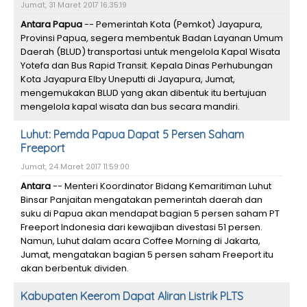
Jumat, 31 Maret 2017 16:35:19
Antara Papua
-- Pemerintah Kota (Pemkot) Jayapura,
Provinsi Papua, segera membentuk Badan Layanan Umum
Daerah (BLUD) transportasi untuk mengelola Kapal Wisata
Yotefa dan Bus Rapid Transit. Kepala Dinas Perhubungan
Kota Jayapura Elby Uneputti di Jayapura, Jumat,
mengemukakan BLUD yang akan dibentuk itu bertujuan
mengelola kapal wisata dan bus secara mandiri.
Luhut: Pemda Papua Dapat 5 Persen Saham
Freeport
Jumat, 24 Maret 2017 11:59:00
Antara
-- Menteri Koordinator Bidang Kemaritiman Luhut
Binsar Panjaitan mengatakan pemerintah daerah dan
suku di Papua akan mendapat bagian 5 persen saham PT
Freeport Indonesia dari kewajiban divestasi 51 persen.
Namun, Luhut dalam acara Coffee Morning di Jakarta,
Jumat, mengatakan bagian 5 persen saham Freeport itu
akan berbentuk dividen.
Kabupaten Keerom Dapat Aliran Listrik PLTS