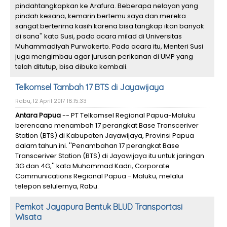
pindahtangkapkan ke Arafura. Beberapa nelayan yang
pindah kesana, kemarin bertemu saya dan mereka
sangat berterima kasih karena bisa tangkap ikan banyak
di sana'' kata Susi, pada acara milad di Universitas
Muhammadiyah Purwokerto. Pada acara itu, Menteri Susi
juga mengimbau agar jurusan perikanan di UMP yang
telah ditutup, bisa dibuka kembali.
Telkomsel Tambah 17 BTS di Jayawijaya
Rabu, 12 April 2017 18:15:33
Antara Papua
-- PT Telkomsel Regional Papua-Maluku
berencana menambah 17 perangkat Base Transceriver
Station (BTS) di Kabupaten Jayawijaya, Provinsi Papua
dalam tahun ini. ''Penambahan 17 perangkat Base
Transceriver Station (BTS) di Jayawijaya itu untuk jaringan
3G dan 4G,'' kata Muhammad Kadri, Corporate
Communications Regional Papua - Maluku, melalui
telepon selulernya, Rabu.
Pemkot Jayapura Bentuk BLUD Transportasi
Wisata