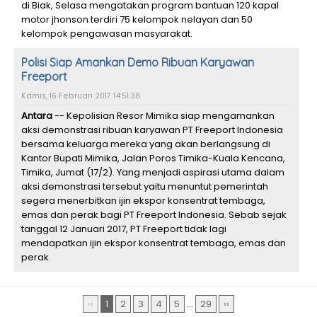
di Biak, Selasa mengatakan program bantuan 120 kapal
motor jhonson terdiri 75 kelompok nelayan dan 50
kelompok pengawasan masyarakat.
Polisi Siap Amankan Demo Ribuan Karyawan
Freeport
Kamis, 16 Februari 2017 14:51:38
Antara
-- Kepolisian Resor Mimika siap mengamankan
aksi demonstrasi ribuan karyawan PT Freeport Indonesia
bersama keluarga mereka yang akan berlangsung di
Kantor Bupati Mimika, Jalan Poros Timika-Kuala Kencana,
Timika, Jumat (17/2). Yang menjadi aspirasi utama dalam
aksi demonstrasi tersebut yaitu menuntut pemerintah
segera menerbitkan ijin ekspor konsentrat tembaga,
emas dan perak bagi PT Freeport Indonesia. Sebab sejak
tanggal 12 Januari 2017, PT Freeport tidak lagi
mendapatkan ijin ekspor konsentrat tembaga, emas dan
perak.
‹‹
1
2
3
4
5
...
29
››