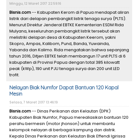
Minggu, 12 Maret 2017 22:59:16
Bisnis.com
-- Kabupaten Kerom di Papua mendapat aliran
listrik dari delapan pembangkit listrik tenaga surya (PLTS).
Menurut Direktur Jenderal EBTKE Kementerian ESDM Rida
Mulyana, keseluruhan pembangkit listrik tersebut akan
melistriki delapan desa di Kabupaten Keerom, yakni
Skopro, Ampas, Kalibom, Pund, Banda, Yuwainda,
Yabanda dan Kalimo. Rida mengatakan bahwa sepanjang
tahun 2016, Ditjen EBTKE telah membangun 17 unit PLTS di 6
kabupaten di Provinsi Papua dengan total 385 kilowatt
peak (kWp), 190 unit PJU tenaga surya dan 200 unit LED
trofit.
Nelayan Biak Numfor Dapat Bantuan 120 Kapal
Mesin
Selasa, 7 Maret 2017 13:46:19
Bisnis.com
-- Dinas Perikanan dan Kelautan (DPK)
Kabupaten Biak Numfor, Papua merealiasikan bantuan 120
perahu bermesin (motor jhonson) untuk membantu
kelompok nelayan di berbagai kampung dan distrik.
Kepala Dinas Perikanan dan Kelautan Biak Effendi Igirissa