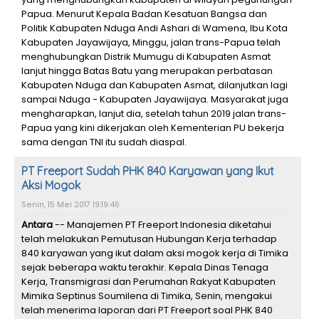
Papua. Menurut Kepala Badan Kesatuan Bangsa dan
Politik Kabupaten Nduga Andi Ashari di Wamena, Ibu Kota
Kabupaten Jayawijaya, Minggu, jalan trans-Papua telah
menghubungkan Distrik Mumugu di Kabupaten Asmat
lanjut hingga Batas Batu yang merupakan perbatasan
Kabupaten Nduga dan Kabupaten Asmat, dilanjutkan lagi
sampai Nduga - Kabupaten Jayawijaya. Masyarakat juga
mengharapkan, lanjut dia, setelah tahun 2019 jalan trans-
Papua yang kini dikerjakan oleh Kementerian PU bekerja
sama dengan TNI itu sudah diaspal.
PT Freeport Sudah PHK 840 Karyawan yang Ikut
Aksi Mogok
Senin, 15 Mei 2017 19:19:46
Antara
-- Manajemen PT Freeport Indonesia diketahui
telah melakukan Pemutusan Hubungan Kerja terhadap
840 karyawan yang ikut dalam aksi mogok kerja di Timika
sejak beberapa waktu terakhir. Kepala Dinas Tenaga
Kerja, Transmigrasi dan Perumahan Rakyat Kabupaten
Mimika Septinus Soumilena di Timika, Senin, mengakui
telah menerima laporan dari PT Freeport soal PHK 840