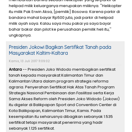
helipad milik keluarganya merupakan miliknya. ''Helikopter
itu milik Pak Erwin Aksa, [pemilik] Bosowa. Karena parkir di
bandara mahal bayar Rp500 juta, jadi parkir di helipad
milik ayah saya. Kalau saya mau pakai ya saya bayar
bahar bakar dan pilot ke perusahaan pemilik heli itu,''
ungkapnya.
Presiden Jokowi Bagikan Sertifikat Tanah pada
Masyarakat Kaltim-Kaltara
Kamis, 13 Juli 2017 11:09:02
Antara
-- Presiden Joko Widodo membagikan sertifikat
tanah kepada masyarakat Kalimantan Timur dan
Kalimantan Utara dalam program strategis reforma
agraria. Penyerahan Sertifikat Hak Atas Tanah Program
Strategis Nasional Pembinaan dan Fasilitasi serta Kerja
Sama Akses Reform oleh Presiden Joko Widodo (Jokowi)
itu digelar di Balikpapan Sport and Convention Center di
Kota Balikpapan, Kalimantan Timur, Kamis. Pada
kesempatan itu seharusnya dibagikan sebanyak 1.535
sertifikat tetapi masyarakat penerima yang hadir
sebanyak 1.125 sertifikat.