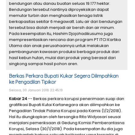
bendungan atau danau buatan seluas 19.177 hektar.
Bendungan tersebut nantinya diproyeksikan dapat
memutar turbin dan menghasilkan tenaga listrik
berkapasitas sekitar 6 megawatt. Lalu air dari bendungan
tersebut bisa diolah menjadi air bersih dan air minum.
Pada kesempatan itu, Hashim Djojohadikusumo juga
mempresentasikan rencana dan program PT ITCI Kartika
Utama dan anak perusahaannya untuk melakukan
pembangunan kawasan produksi berbagai produk dari
hasil kebun hutan, mulai dari produk yang berasal dari
singkong sampai hasil pohon aren.
Berkas Perkara Bupati Kukar Segera Dilimpahkan
ke Pengadilan Tipikor
Selasa, 30 Januari 2018 22:45:19
Kabar 24
-- Berkas perkara korupsi penerimaan suap dan
gratifikasi Bupati Kutai Kartanegara akan dilimpahkan ke
Pengadilan Tindak Pidana Korupsi pada Kamis (1/2/2018).
Hal itu diungkapkan oleh tersangka Rita Widyasari seusai
menjalani pemeriksaan di Gedung Komisi Pemberantasna
Korupsi, Selasa (30/1/2018). Pada kesempatan itu dia juga
membantah bahwa sebuah helikopter yang terparkir di