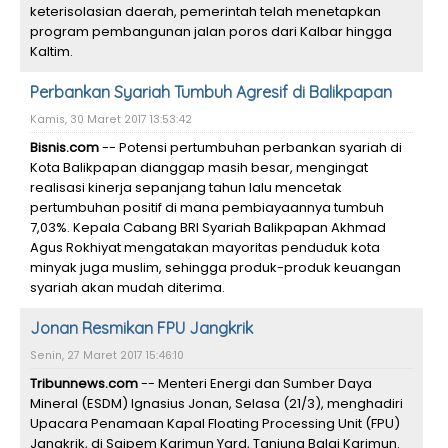
keterisolasian daerah, pemerintah telah menetapkan
program pembangunan jalan poros dari Kalbar hingga
Kaltim.
Perbankan Syariah Tumbuh Agresif di Balikpapan
Kamis, 30 Maret 2017 13:53:42
Bisnis.com
-- Potensi pertumbuhan perbankan syariah di
Kota Balikpapan dianggap masih besar, mengingat
realisasi kinerja sepanjang tahun lalu mencetak
pertumbuhan positif di mana pembiayaannya tumbuh
7,03%. Kepala Cabang BRI Syariah Balikpapan Akhmad
Agus Rokhiyat mengatakan mayoritas penduduk kota
minyak juga muslim, sehingga produk-produk keuangan
syariah akan mudah diterima.
Jonan Resmikan FPU Jangkrik
Senin, 27 Maret 2017 15:46:10
Tribunnews.com
-- Menteri Energi dan Sumber Daya
Mineral (ESDM) Ignasius Jonan, Selasa (21/3), menghadiri
Upacara Penamaan Kapal Floating Processing Unit (FPU)
Jangkrik, di Saipem Karimun Yard, Tanjung Balai Karimun.