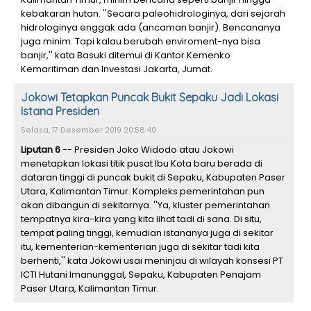
kebakaran hutan. ''Secara paleohidrologinya, dari sejarah
hidrologinya enggak ada (ancaman banjir). Bencananya
juga minim. Tapi kalau berubah enviroment-nya bisa
banjir,'' kata Basuki ditemui di Kantor Kemenko
Kemaritiman dan Investasi Jakarta, Jumat.
Jokowi Tetapkan Puncak Bukit Sepaku Jadi Lokasi
Istana Presiden
Selasa, 17 Desember 2019 20:58:40
Liputan 6
-- Presiden Joko Widodo atau Jokowi
menetapkan lokasi titik pusat Ibu Kota baru berada di
dataran tinggi di puncak bukit di Sepaku, Kabupaten Paser
Utara, Kalimantan Timur. Kompleks pemerintahan pun
akan dibangun di sekitarnya. ''Ya, kluster pemerintahan
tempatnya kira-kira yang kita lihat tadi di sana. Di situ,
tempat paling tinggi, kemudian istananya juga di sekitar
itu, kementerian-kementerian juga di sekitar tadi kita
berhenti,'' kata Jokowi usai meninjau di wilayah konsesi PT
ICTI Hutani Imanunggal, Sepaku, Kabupaten Penajam
Paser Utara, Kalimantan Timur.