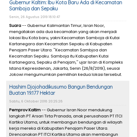
Gubernur Kaltim: Ibu Kota Baru Ada di Kecamatan
Samboja dan Sepaku
Senin, 26 Agustus 2019 18:10:47
Suara
-- Gubernur Kalimantan Timur, Isran Noor,
mengatakan ada dua kecamatan yang akan menjadi
lokasi Ibu Kota baru, yakni Kecamatan Samboja di Kutai
Kartanegara dan Kecamatan Sepaku di Kabupaten
Penajam Paser Utara. ''Kecamatan Sambjoa dan
Kecamatan Sepaku. Samboja itu Kabupaten Kutai
Kartanegara, Sepaku di Penajam,'' ujar Isran di Kompleks
Istana Kepresidenan, Jakarta, Senin (26/8/2019), seusai
Jokowi mengumumkan pemilihan kedua lokasi tersebut.
Hashim Djojohadikusumo Bangun Bendungan
Buatan 19.177 Hektar
Sabtu, 6 Oktober 2018 20:25:28
Pemprov Kaltim
-- Gubernur Isran Noor mendukung
langkah PT Arsari Tirta Pranada, anak perusahaan PT ITCI
Kartika Utama, untuk membangun bendungan di wilayah
kerja mereka di Kabupaten Penajam Paser Utara.
Direncanakan PT ITCI Kartika Utama akan membangun