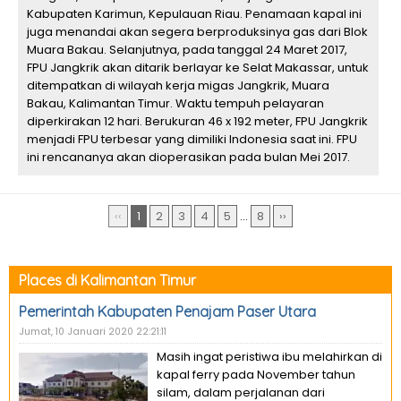
Kabupaten Karimun, Kepulauan Riau. Penamaan kapal ini
juga menandai akan segera berproduksinya gas dari Blok
Muara Bakau. Selanjutnya, pada tanggal 24 Maret 2017,
FPU Jangkrik akan ditarik berlayar ke Selat Makassar, untuk
ditempatkan di wilayah kerja migas Jangkrik, Muara
Bakau, Kalimantan Timur. Waktu tempuh pelayaran
diperkirakan 12 hari. Berukuran 46 x 192 meter, FPU Jangkrik
menjadi FPU terbesar yang dimiliki Indonesia saat ini. FPU
ini rencananya akan dioperasikan pada bulan Mei 2017.
‹‹
1
2
3
4
5
...
8
››
Places di Kalimantan Timur
Pemerintah Kabupaten Penajam Paser Utara
Jumat, 10 Januari 2020 22:21:11
Masih ingat peristiwa ibu melahirkan di
kapal ferry pada November tahun
silam, dalam perjalanan dari