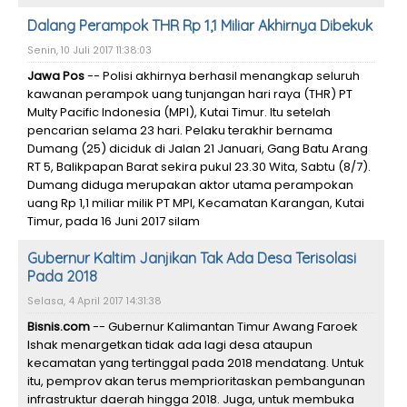
Dalang Perampok THR Rp 1,1 Miliar Akhirnya Dibekuk
Senin, 10 Juli 2017 11:38:03
Jawa Pos
-- Polisi akhirnya berhasil menangkap seluruh
kawanan perampok uang tunjangan hari raya (THR) PT
Multy Pacific Indonesia (MPI), Kutai Timur. Itu setelah
pencarian selama 23 hari. Pelaku terakhir bernama
Dumang (25) diciduk di Jalan 21 Januari, Gang Batu Arang
RT 5, Balikpapan Barat sekira pukul 23.30 Wita, Sabtu (8/7).
Dumang diduga merupakan aktor utama perampokan
uang Rp 1,1 miliar milik PT MPI, Kecamatan Karangan, Kutai
Timur, pada 16 Juni 2017 silam
Gubernur Kaltim Janjikan Tak Ada Desa Terisolasi
Pada 2018
Selasa, 4 April 2017 14:31:38
Bisnis.com
-- Gubernur Kalimantan Timur Awang Faroek
Ishak menargetkan tidak ada lagi desa ataupun
kecamatan yang tertinggal pada 2018 mendatang. Untuk
itu, pemprov akan terus memprioritaskan pembangunan
infrastruktur daerah hingga 2018. Juga, untuk membuka