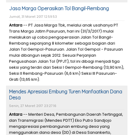
Jasa Marga Operasikan Tol Bangil-Rembang
Jumat, 31 Maret 2017 12:59:53
Antara
-- PT Jasa Marga Tbk, melalui anak usahanya PT
Trans Marga Jatim Pasuruan, hari ini (31/3/2017) mulai
melakukan uji coba pengoperasian Jalan Tol Bangil-
Rembang sepanjang 8 kilometer sebagai bagian dari
Jalan Tol Gempol-Pasuruan. Jalan Tol Gempol - Pasuruan
mulai dibangun sejak 2012. Sesuai Perjanjian
Pengusahaan Jalan Tol (PPJT), tol ini dibagi menjadi tiga
seksi yang terdiri dari Seksi I Gempol-Rembang (13,90 km),
Seksi II Rembang-Pasuruan (6,6 km) Seksi III Pasuruan-
Grati (13,65 km).
Mendes Apresiasi Embung Turen Manfaatkan Dana
Desa
Senin, 27 Maret 2017 23:27:16
Antara
-- Menteri Desa, Pembangunan Daerah Tertinggal,
dan Transmigrasi (Mendes PDTT) Eko Putro Sandjojo
mengapresiasi pembangunan embung desa yang
menggunakan dana desa (DD) di Desa Sanankerto,