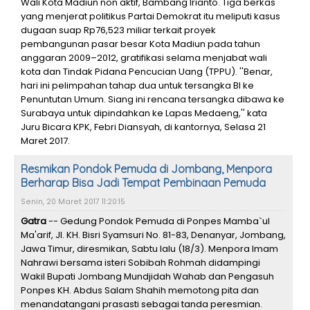
Wali Kota Madiun non aktif, Bambang Irianto. Tiga berkas
yang menjerat politikus Partai Demokrat itu meliputi kasus
dugaan suap Rp76,523 miliar terkait proyek
pembangunan pasar besar Kota Madiun pada tahun
anggaran 2009–2012, gratifikasi selama menjabat wali
kota dan Tindak Pidana Pencucian Uang (TPPU). ''Benar,
hari ini pelimpahan tahap dua untuk tersangka BI ke
Penuntutan Umum. Siang ini rencana tersangka dibawa ke
Surabaya untuk dipindahkan ke Lapas Medaeng,'' kata
Juru Bicara KPK, Febri Diansyah, di kantornya, Selasa 21
Maret 2017.
Resmikan Pondok Pemuda di Jombang, Menpora
Berharap Bisa Jadi Tempat Pembinaan Pemuda
Senin, 20 Maret 2017 11:20:15
Gatra
-- Gedung Pondok Pemuda di Ponpes Mamba`ul
Ma'arif, Jl. KH. Bisri Syamsuri No. 81-83, Denanyar, Jombang,
Jawa Timur, diresmikan, Sabtu lalu (18/3). Menpora Imam
Nahrawi bersama isteri Sobibah Rohmah didampingi
Wakil Bupati Jombang Mundjidah Wahab dan Pengasuh
Ponpes KH. Abdus Salam Shahih memotong pita dan
menandatangani prasasti sebagai tanda peresmian.