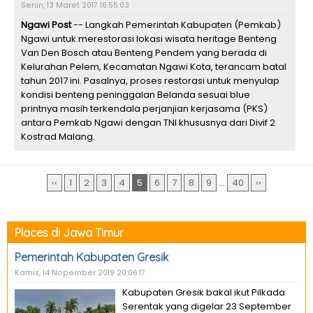
Senin, 13 Maret 2017 16:55:03
Ngawi Post
-- Langkah Pemerintah Kabupaten (Pemkab)
Ngawi untuk merestorasi lokasi wisata heritage Benteng
Van Den Bosch atau Benteng Pendem yang berada di
Kelurahan Pelem, Kecamatan Ngawi Kota, terancam batal
tahun 2017 ini. Pasalnya, proses restorasi untuk menyulap
kondisi benteng peninggalan Belanda sesuai blue
printnya masih terkendala perjanjian kerjasama (PKS)
antara Pemkab Ngawi dengan TNI khususnya dari Divif 2
Kostrad Malang.
‹‹
1
2
3
4
5
6
7
8
9
...
40
››
Places di Jawa Timur
Pemerintah Kabupaten Gresik
Kamis, 14 Nopember 2019 20:06:17
Kabupaten Gresik bakal ikut Pilkada
Serentak yang digelar 23 September