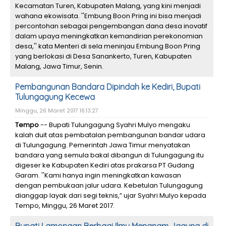
Kecamatan Turen, Kabupaten Malang, yang kini menjadi
wahana ekowisata. ''Embung Boon Pring ini bisa menjadi
percontohan sebagai pengembangan dana desa inovatif
dalam upaya meningkatkan kemandirian perekonomian
desa,'' kata Menteri di sela meninjau Embung Boon Pring
yang berlokasi di Desa Sanankerto, Turen, Kabupaten
Malang, Jawa Timur, Senin.
Pembangunan Bandara Dipindah ke Kediri, Bupati
Tulungagung Kecewa
Minggu, 26 Maret 2017 16:13:27
Tempo
-- Bupati Tulungagung Syahri Mulyo mengaku
kalah duit atas pembatalan pembangunan bandar udara
di Tulungagung. Pemerintah Jawa Timur menyatakan
bandara yang semula bakal dibangun di Tulungagung itu
digeser ke Kabupaten Kediri atas prakarsa PT Gudang
Garam. ''Kami hanya ingin meningkatkan kawasan
dengan pembukaan jalur udara. Kebetulan Tulungagung
dianggap layak dari segi teknis,” ujar Syahri Mulyo kepada
Tempo, Minggu, 26 Maret 2017.