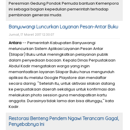
Peresmian Gedung Pondok Pemuda bantuan Kemenpora
ini sebagai bagian kepedulian pemerintah terhadap
pembinaan generasi muda.
Banyuwangi Luncurkan Layanan Pesan-Antar Buku
Jumat, 17 Maret 2017 12:30:07
Antara
-- Pemerintah Kabupaten Banyuwangi
meluncurkan Sistem Aplikasi Layanan Pesan Antar
(Silapar) Buku untuk meningkatkan pelayanan publik
dalam penyediaan bacaan. Kepala Dinas Perpustakaan
Abdul Kadir mengatakan warga yang ingin
memanfaatkan layanan Silapar Buku harus mengunduh
aplikasi itu melalui Google Playstore dan mendaftar
secara daring. ''Setelah itu, untuk aktivasi silakan datang
ke perpustakaan daerah sekaligus untuk konfirmasi dan
melakukan photo session guna mendapatkan kartu
anggota. Durasinya tidak lama dan bisa ditunggu,'' kata
Kadir.
Restorasi Benteng Pendem Ngawi Terancam Gagal,
Penyebabnya Ini