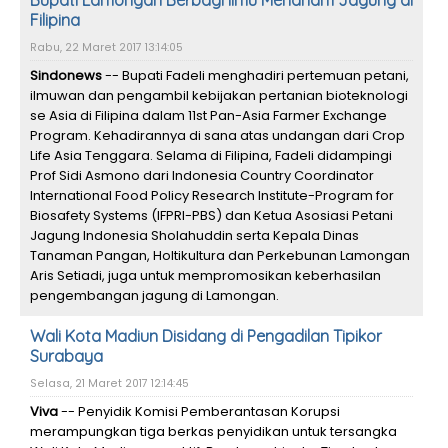
Bupati Lamongan Berbagi Ilmu Menanam Jagung di
Filipina
Rabu, 22 Maret 2017 13:14:05
Sindonews
-- Bupati Fadeli menghadiri pertemuan petani,
ilmuwan dan pengambil kebijakan pertanian bioteknologi
se Asia di Filipina dalam 11st Pan-Asia Farmer Exchange
Program. Kehadirannya di sana atas undangan dari Crop
Life Asia Tenggara. Selama di Filipina, Fadeli didampingi
Prof Sidi Asmono dari Indonesia Country Coordinator
International Food Policy Research Institute-Program for
Biosafety Systems (IFPRI-PBS) dan Ketua Asosiasi Petani
Jagung Indonesia Sholahuddin serta Kepala Dinas
Tanaman Pangan, Holtikultura dan Perkebunan Lamongan
Aris Setiadi, juga untuk mempromosikan keberhasilan
pengembangan jagung di Lamongan.
Wali Kota Madiun Disidang di Pengadilan Tipikor
Surabaya
Selasa, 21 Maret 2017 12:14:45
Viva
-- Penyidik Komisi Pemberantasan Korupsi
merampungkan tiga berkas penyidikan untuk tersangka