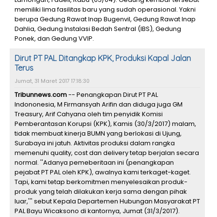
memiliki lima fasilitas baru yang sudah operasional. Yakni
berupa Gedung Rawat Inap Bugenvil, Gedung Rawat Inap
Dahlia, Gedung Instalasi Bedah Sentral (IBS), Gedung
Ponek, dan Gedung VVIP.
Dirut PT PAL Ditangkap KPK, Produksi Kapal Jalan
Terus
Jumat, 31 Maret 2017 17:18:30
Tribunnews.com
-- Penangkapan Dirut PT PAL
Indononesia, M Firmansyah Arifin dan diduga juga GM
Treasury, Arif Cahyana oleh tim penyidik Komisi
Pemberantasan Korupsi (KPK), Kamis (30/3/2017) malam,
tidak membuat kinerja BUMN yang berlokasi di Ujung,
Surabaya ini jatuh. Aktivitas produksi dalam rangka
memenuhi quality, cost dan delivery tetap berjalan secara
normal. ''Adanya pemeberitaan ini (penangkapan
pejabat PT PAL oleh KPK), awalnya kami terkaget-kaget.
Tapi, kami tetap berkomitmen menyelesaikan produk-
produk yang telah dilakukan kerja sama dengan pihak
luar,''' sebut Kepala Departemen Hubungan Masyarakat PT
PAL Bayu Wicaksono di kantornya, Jumat (31/3/2017).