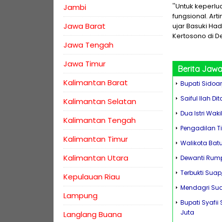
''Untuk keperlu
Jambi
fungsional. Art
Jawa Barat
ujar Basuki Ha
Kertosono di D
Jawa Tengah
Jawa Timur
Berita
Jawa
Kalimantan Barat
Bupati Sidoarj
Saiful Ilah D
Kalimantan Selatan
Dua Istri Waki
Kalimantan Tengah
Pengadilan T
Kalimantan Timur
Walikota Bat
Kalimantan Utara
Dewanti Rump
Terbukti Suap
Kepulauan Riau
Mendagri Sud
Lampung
Bupati Syafi
Juta
Langlang Buana