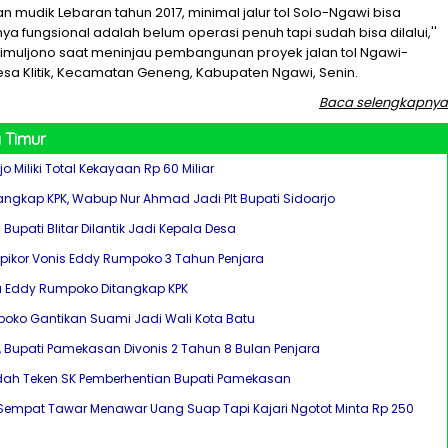
an mudik Lebaran tahun 2017, minimal jalur tol Solo-Ngawi bisa
inya fungsional adalah belum operasi penuh tapi sudah bisa dilalui,''
dimuljono saat meninjau pembangunan proyek jalan tol Ngawi-
esa Klitik, Kecamatan Geneng, Kabupaten Ngawi, Senin.
Baca selengkapnya
 Timur
o Miliki Total Kekayaan Rp 60 Miliar
itangkap KPK, Wabup Nur Ahmad Jadi Plt Bupati Sidoarjo
l Bupati Blitar Dilantik Jadi Kepala Desa
ipikor Vonis Eddy Rumpoko 3 Tahun Penjara
u Eddy Rumpoko Ditangkap KPK
oko Gantikan Suami Jadi Wali Kota Batu
, Bupati Pamekasan Divonis 2 Tahun 8 Bulan Penjara
ah Teken SK Pemberhentian Bupati Pamekasan
i Sempat Tawar Menawar Uang Suap Tapi Kajari Ngotot Minta Rp 250