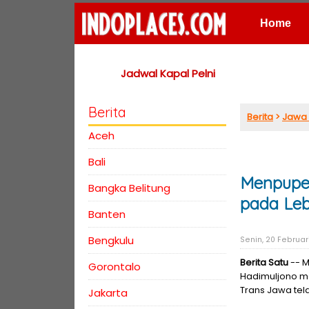
Home
Places
Jadwal Kapal Pelni
Berita
Berita
>
Jawa 
Aceh
Bali
Menpupera
Bangka Belitung
pada Leb
Banten
Bengkulu
Senin, 20 Februari
Berita Satu
-- M
Gorontalo
Hadimuljono me
Trans Jawa tel
Jakarta