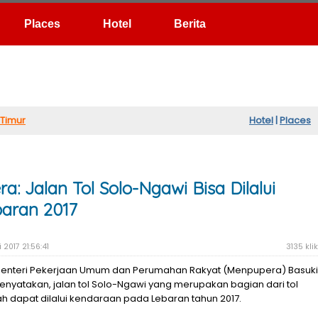
Hotel
Berita
Timur
Hotel
|
Places
: Jalan Tol Solo-Ngawi Bisa Dilalui
aran 2017
 2017 21:56:41
3135 klik
enteri Pekerjaan Umum dan Perumahan Rakyat (Menpupera) Basuki
nyatakan, jalan tol Solo-Ngawi yang merupakan bagian dari tol
ah dapat dilalui kendaraan pada Lebaran tahun 2017.