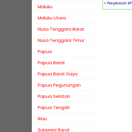
Penjelasan K
Maluku
Maluku Utara
Nusa Tenggara Barat
Nusa Tenggara Timur
Papua
Papua Barat
Papua Barat Daya
Papua Pegunungan
Papua Selatan
Papua Tengah
Riau
Sulawesi Barat