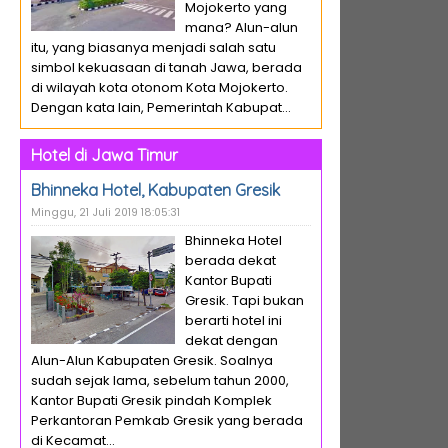
Mojokerto yang
mana? Alun-alun
itu, yang biasanya menjadi salah satu
simbol kekuasaan di tanah Jawa, berada
di wilayah kota otonom Kota Mojokerto.
Dengan kata lain, Pemerintah Kabupat...
Hotel di Jawa Timur
Bhinneka Hotel, Kabupaten Gresik
Minggu, 21 Juli 2019 18:05:31
Bhinneka Hotel
berada dekat
Kantor Bupati
Gresik. Tapi bukan
berarti hotel ini
dekat dengan
Alun-Alun Kabupaten Gresik. Soalnya
sudah sejak lama, sebelum tahun 2000,
Kantor Bupati Gresik pindah Komplek
Perkantoran Pemkab Gresik yang berada
di Kecamat...