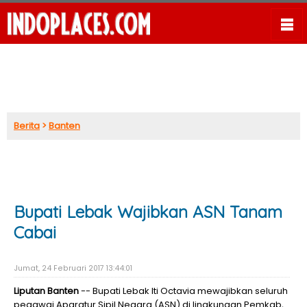
Berita
>
Banten
Bupati Lebak Wajibkan ASN Tanam
Cabai
Jumat, 24 Februari 2017 13:44:01
Liputan Banten
-- Bupati Lebak Iti Octavia mewajibkan seluruh
pegawai Aparatur Sipil Negara (ASN) di lingkungan Pemkab,