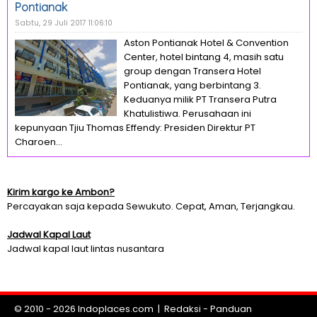
Pontianak
Sabtu, 29 Juli 2017 11:06:10
Aston Pontianak Hotel & Convention
Center, hotel bintang 4, masih satu
group dengan Transera Hotel
Pontianak, yang berbintang 3.
Keduanya milik PT Transera Putra
Khatulistiwa. Perusahaan ini
kepunyaan Tjiu Thomas Effendy: Presiden Direktur PT
Charoen...
Kirim kargo ke Ambon?
Percayakan saja kepada Sewukuto. Cepat, Aman, Terjangkau.
Jadwal Kapal Laut
Jadwal kapal laut lintas nusantara
© 2010 - 2026
Indoplaces.com
|
Redaksi
-
Panduan