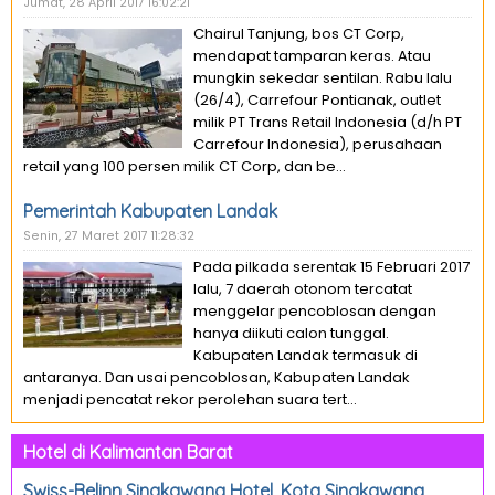
Jumat, 28 April 2017 16:02:21
Chairul Tanjung, bos CT Corp,
mendapat tamparan keras. Atau
mungkin sekedar sentilan. Rabu lalu
(26/4), Carrefour Pontianak, outlet
milik PT Trans Retail Indonesia (d/h PT
Carrefour Indonesia), perusahaan
retail yang 100 persen milik CT Corp, dan be...
Pemerintah Kabupaten Landak
Senin, 27 Maret 2017 11:28:32
Pada pilkada serentak 15 Februari 2017
lalu, 7 daerah otonom tercatat
menggelar pencoblosan dengan
hanya diikuti calon tunggal.
Kabupaten Landak termasuk di
antaranya. Dan usai pencoblosan, Kabupaten Landak
menjadi pencatat rekor perolehan suara tert...
Hotel di Kalimantan Barat
Swiss-Belinn Singkawang Hotel, Kota Singkawang