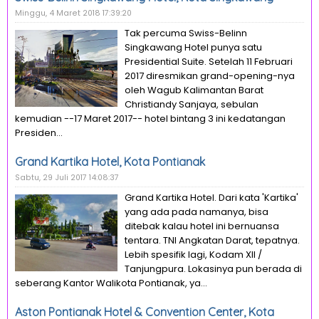
Minggu, 4 Maret 2018 17:39:20
Tak percuma Swiss-Belinn
Singkawang Hotel punya satu
Presidential Suite. Setelah 11 Februari
2017 diresmikan grand-opening-nya
oleh Wagub Kalimantan Barat
Christiandy Sanjaya, sebulan
kemudian --17 Maret 2017-- hotel bintang 3 ini kedatangan
Presiden...
Grand Kartika Hotel, Kota Pontianak
Sabtu, 29 Juli 2017 14:08:37
Grand Kartika Hotel. Dari kata 'Kartika'
yang ada pada namanya, bisa
ditebak kalau hotel ini bernuansa
tentara. TNI Angkatan Darat, tepatnya.
Lebih spesifik lagi, Kodam XII /
Tanjungpura. Lokasinya pun berada di
seberang Kantor Walikota Pontianak, ya...
Aston Pontianak Hotel & Convention Center, Kota