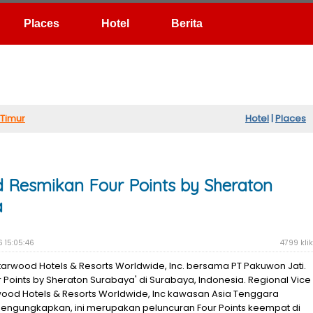
Hotel
Berita
Timur
Hotel
|
Places
 Resmikan Four Points by Sheraton
a
6 15:05:46
4799 klik
tarwood Hotels & Resorts Worldwide, Inc. bersama PT Pakuwon Jati.
Points by Sheraton Surabaya' di Surabaya, Indonesia. Regional Vice
wood Hotels & Resorts Worldwide, Inc kawasan Asia Tenggara
engungkapkan, ini merupakan peluncuran Four Points keempat di