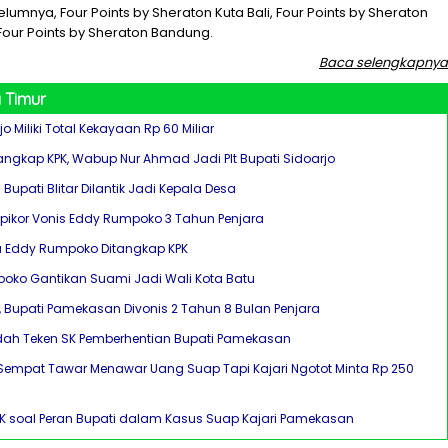
lumnya, Four Points by Sheraton Kuta Bali, Four Points by Sheraton
our Points by Sheraton Bandung.
Baca selengkapnya
 Timur
o Miliki Total Kekayaan Rp 60 Miliar
itangkap KPK, Wabup Nur Ahmad Jadi Plt Bupati Sidoarjo
l Bupati Blitar Dilantik Jadi Kepala Desa
ipikor Vonis Eddy Rumpoko 3 Tahun Penjara
u Eddy Rumpoko Ditangkap KPK
oko Gantikan Suami Jadi Wali Kota Batu
, Bupati Pamekasan Divonis 2 Tahun 8 Bulan Penjara
ah Teken SK Pemberhentian Bupati Pamekasan
i Sempat Tawar Menawar Uang Suap Tapi Kajari Ngotot Minta Rp 250
PK soal Peran Bupati dalam Kasus Suap Kajari Pamekasan