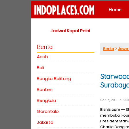
Home
Places
Jadwal Kapal Pelni
Berita
Berita
>
Jawa 
Aceh
Bali
Starwood
Bangka Belitung
Surabay
Banten
Bengkulu
Senin, 20 Juni 201
Bisnis.com
-- S
Gorontalo
membuka 'Four 
President Star
Jakarta
Charlie Dang m