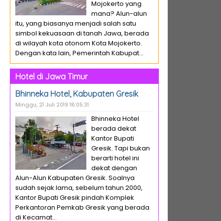
Mojokerto yang
mana? Alun-alun
itu, yang biasanya menjadi salah satu
simbol kekuasaan di tanah Jawa, berada
di wilayah kota otonom Kota Mojokerto.
Dengan kata lain, Pemerintah Kabupat...
Hotel di Jawa Timur
Bhinneka Hotel, Kabupaten Gresik
Minggu, 21 Juli 2019 18:05:31
Bhinneka Hotel
berada dekat
Kantor Bupati
Gresik. Tapi bukan
berarti hotel ini
dekat dengan
Alun-Alun Kabupaten Gresik. Soalnya
sudah sejak lama, sebelum tahun 2000,
Kantor Bupati Gresik pindah Komplek
Perkantoran Pemkab Gresik yang berada
di Kecamat...