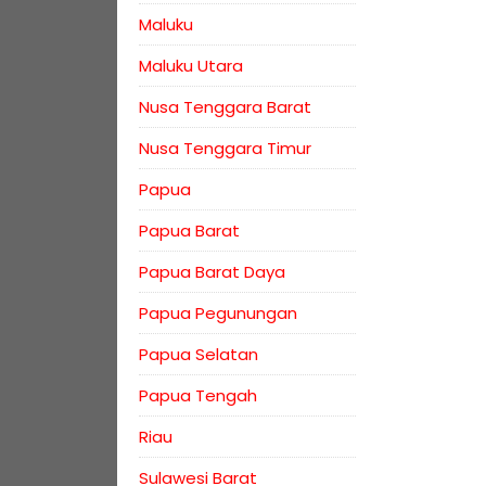
Maluku
Maluku Utara
Nusa Tenggara Barat
Nusa Tenggara Timur
Papua
Papua Barat
Papua Barat Daya
Papua Pegunungan
Papua Selatan
Papua Tengah
Riau
Sulawesi Barat