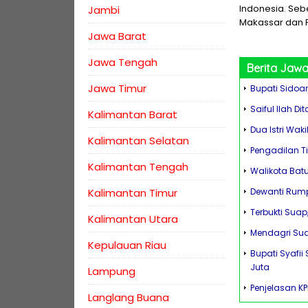
Indonesia. Sebe
Jambi
Makassar dan F
Jawa Barat
Jawa Tengah
Berita
Jawa
Jawa Timur
Bupati Sidoarj
Saiful Ilah D
Kalimantan Barat
Dua Istri Waki
Kalimantan Selatan
Pengadilan T
Kalimantan Tengah
Walikota Bat
Kalimantan Timur
Dewanti Rump
Terbukti Suap
Kalimantan Utara
Mendagri Sud
Kepulauan Riau
Bupati Syafi
Juta
Lampung
Penjelasan K
Langlang Buana