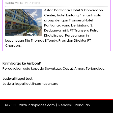
Sabtu, 29 Juli 2017 11:06:10
Aston Pontianak Hotel & Convention
Center, hotel bintang 4, masih satu
group dengan Transera Hotel
Pontianak, yang berbintang 3.
Keduanya milik PT Transera Putra
Khatulistiwa. Perusahaan ini
kepunyaan Tjiu Thomas Effendy: Presiden Direktur PT
Charoen...
Kirim kargo ke Ambon?
Percayakan saja kepada Sewukuto. Cepat, Aman, Terjangkau.
Jadwal Kapal Laut
Jadwal kapal laut lintas nusantara
© 2010 - 2026
Indoplaces.com
|
Redaksi
-
Panduan