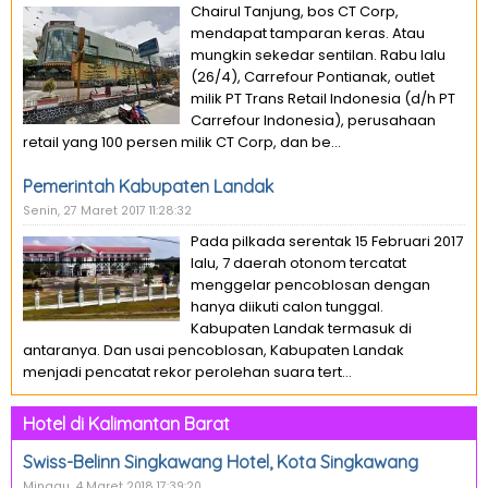
Chairul Tanjung, bos CT Corp,
mendapat tamparan keras. Atau
mungkin sekedar sentilan. Rabu lalu
(26/4), Carrefour Pontianak, outlet
milik PT Trans Retail Indonesia (d/h PT
Carrefour Indonesia), perusahaan
retail yang 100 persen milik CT Corp, dan be...
Pemerintah Kabupaten Landak
Senin, 27 Maret 2017 11:28:32
Pada pilkada serentak 15 Februari 2017
lalu, 7 daerah otonom tercatat
menggelar pencoblosan dengan
hanya diikuti calon tunggal.
Kabupaten Landak termasuk di
antaranya. Dan usai pencoblosan, Kabupaten Landak
menjadi pencatat rekor perolehan suara tert...
Hotel di Kalimantan Barat
Swiss-Belinn Singkawang Hotel, Kota Singkawang
Minggu, 4 Maret 2018 17:39:20