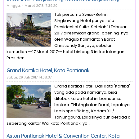
Minggu, 4 Maret 2018 17:39:20
Tak percuma Swiss-Belinn
Singkawang Hotel punya satu
Presidential Suite. Setelah 11 Februari
2017 diresmikan grand-opening-nya
oleh Wagub Kalimantan Barat
Christiandy Sanjaya, sebulan
kemudian --17 Maret 2017-- hotel bintang 3 ini kedatangan
Presiden...
Grand Kartika Hotel, Kota Pontianak
Sabtu, 29 Juli 2017 14:08:37
Grand Kartika Hotel. Dari kata 'Kartika'
yang ada pada namanya, bisa
ditebak kalau hotel ini bernuansa
tentara. TNI Angkatan Darat, tepatnya.
Lebih spesifik lagi, Kodam XII /
Tanjungpura. Lokasinya pun berada di
seberang Kantor Walikota Pontianak, ya...
Aston Pontianak Hotel & Convention Center, Kota