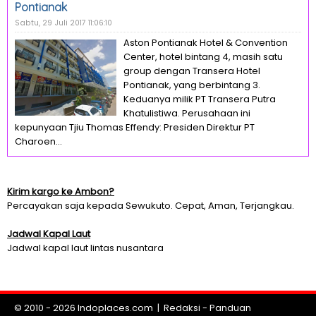
Pontianak
Sabtu, 29 Juli 2017 11:06:10
Aston Pontianak Hotel & Convention
Center, hotel bintang 4, masih satu
group dengan Transera Hotel
Pontianak, yang berbintang 3.
Keduanya milik PT Transera Putra
Khatulistiwa. Perusahaan ini
kepunyaan Tjiu Thomas Effendy: Presiden Direktur PT
Charoen...
Kirim kargo ke Ambon?
Percayakan saja kepada Sewukuto. Cepat, Aman, Terjangkau.
Jadwal Kapal Laut
Jadwal kapal laut lintas nusantara
© 2010 - 2026
Indoplaces.com
|
Redaksi
-
Panduan