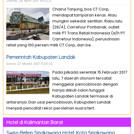
Jumat, 28 April 2017 16:02:21
Chairul Tanjung, bos CT Corp,
mendapat tamparan keras. Atau
mungkin sekedar sentilan. Rabu lalu
(26/4), Carrefour Pontianak, outlet
milik PT Trans Retail Indonesia (d/h PT
Carrefour Indonesia), perusahaan
retail yang 100 persen milik CT Corp, dan be...
Pemerintah Kabupaten Landak
Senin, 27 Maret 2017 11:28:32
Pada pilkada serentak 15 Februari 2017
lalu, 7 daerah otonom tercatat
menggelar pencoblosan dengan
hanya diikuti calon tunggal.
Kabupaten Landak termasuk di
antaranya. Dan usai pencoblosan, Kabupaten Landak
menjadi pencatat rekor perolehan suara tert...
Hotel di Kalimantan Barat
Swiss-Belinn Singkawang Hotel, Kota Singkawang