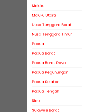
Maluku
Maluku Utara
Nusa Tenggara Barat
Nusa Tenggara Timur
Papua
Papua Barat
Papua Barat Daya
Papua Pegunungan
Papua Selatan
Papua Tengah
Riau
Sulawesi Barat