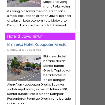
Mojokerto yang
mana? Alun-alun
itu, yang biasanya menjadi salah satu
simbol kekuasaan di tanah Jawa, berada
di wilayah kota otonom Kota Mojokerto.
Dengan kata lain, Pemerintah Kabupat...
Hotel di Jawa Timur
Bhinneka Hotel, Kabupaten Gresik
Minggu, 21 Juli 2019 18:05:31
Bhinneka Hotel
berada dekat
Kantor Bupati
Gresik. Tapi bukan
berarti hotel ini
dekat dengan
Alun-Alun Kabupaten Gresik. Soalnya
sudah sejak lama, sebelum tahun 2000,
Kantor Bupati Gresik pindah Komplek
Perkantoran Pemkab Gresik yang berada
di Kecamat...