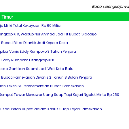
Baca selengkapnya
 Timur
o Miliki Total Kekayaan Rp 60 Miliar
itangkap KPK, Wabup Nur Ahmad Jadi Plt Bupati Sidoarjo
l Bupati Blitar Dilantik Jadi Kepala Desa
ipikor Vonis Eddy Rumpoko 3 Tahun Penjara
u Eddy Rumpoko Ditangkap KPK
oko Gantikan Suami Jadi Wali Kota Batu
, Bupati Pamekasan Divonis 2 Tahun 8 Bulan Penjara
ah Teken SK Pemberhentian Bupati Pamekasan
i Sempat Tawar Menawar Uang Suap Tapi Kajari Ngotot Minta Rp 250
PK soal Peran Bupati dalam Kasus Suap Kajari Pamekasan