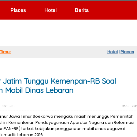
Hotel
Berita
Timur
Hotel
|
Places
r Jatim Tunggu Kemenpan-RB Soal
n Mobil Dinas Lebaran
6 06:05:35
8553 klik
rnur Jawa Timur Soekarwo mengaku masih menunggu Pemerintah
al ini Kementerian Pendayagunaan Aparatur Negara dan Reformasi
enPAN-RB) terkait kebijakan penggunaan mobil dinas pegawai
tuk mudik Lebaran 2016.