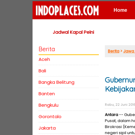
Home
Places
Jadwal Kapal Pelni
Berita
Berita
>
Jawa 
Aceh
Bali
Gubernu
Bangka Belitung
Kebijaka
Banten
Bengkulu
Rabu, 22 Juni 201
Antara
-- Gube
Gorontalo
Pusat, dalam h
Birokrasi (Kem
Jakarta
negeri sipil un