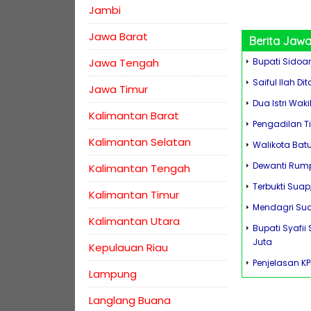
Jambi
Jawa Barat
Berita
Jawa
Jawa Tengah
Bupati Sidoarj
Saiful Ilah D
Jawa Timur
Dua Istri Waki
Kalimantan Barat
Pengadilan T
Kalimantan Selatan
Walikota Bat
Dewanti Rump
Kalimantan Tengah
Terbukti Suap
Kalimantan Timur
Mendagri Sud
Kalimantan Utara
Bupati Syafi
Juta
Kepulauan Riau
Penjelasan K
Lampung
Langlang Buana