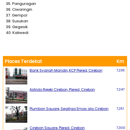
35. Panguragan
36. Ciwaringin
37. Gempol
38. Susukan
39. Gegesik
40. Kaliwedi
Places Terdekat
Km
Bank Syariah Mandiri, KCP Plered, Cirebon
7,235
Astrido Rejeki Cirebon, Plered, Cirebon
7,247
Plumbon Square, Segitiga Emas ala Cirebon
7,251
Cirebon Square, Plered, Cirebon
7,300