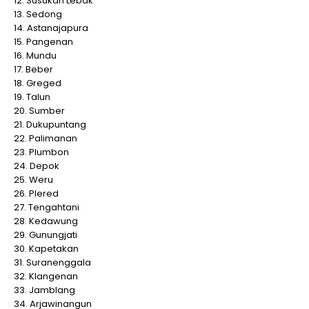
12. Susukan Lebak
13. Sedong
14. Astanajapura
15. Pangenan
16. Mundu
17. Beber
18. Greged
19. Talun
20. Sumber
21. Dukupuntang
22. Palimanan
23. Plumbon
24. Depok
25. Weru
26. Plered
27. Tengahtani
28. Kedawung
29. Gunungjati
30. Kapetakan
31. Suranenggala
32. Klangenan
33. Jamblang
34. Arjawinangun