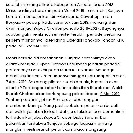
setelah menang pilkada Kabupaten Cirebon pada 2013.
Masa baktinya berakhir pada Maret 2019. Tahun lalu, Sunjaya
kembali mencalonkan diri --bersama Cawabup Imron
Rosyadi-- pada
pilkada serentak Juni 2018
, menang, dan
akan menjadi Bupati Cirebon periode 2019-2024. Sayangnya,
saat tengah menikmati semester terakhir periode pertama
kepemimpinannya, ia terjaring
Operasi Tangkap Tangan KPK
pada 24 Oktober 2018.
Meski berada dalam tahanan, Sunjaya semestinya akan
dilantik menjadi Bupati Cirebon usai masa jabatan periode
pertamanya berakhir pada Maret lalu. Namun Mendagri
memutuskan untuk menundanya hingga usai tahapan Pilpres
7 April 2019. Sekarang pilpres sudah berlalu, kapan ia akan
dilantik? Terdengar kabar kalau pelantikan Bupati dan Wakil
Bupati Cirebon akan berlangsung pekan depan,
9 Mei 2019
.
Tentang kabar ini, pihak Pemprov Jabar enggan
membenarkannya. Yang pasti, sebelum pelantikan bupati
dan wakilnya, akan terlebih dahulu dilakukan pemberhentian
terhadap Penjabat Bupati Cirebon Dicky Saromi. Dan
pelantikan terdakwa Sunjaya sebagai bupati memang
mungkin, mesti setelah pelantikan ia akan langsung