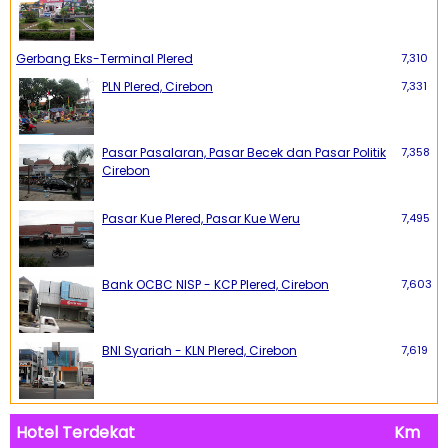
Gerbang Eks-Terminal Plered
7,310
PLN Plered, Cirebon
7,331
Pasar Pasalaran, Pasar Becek dan Pasar Politik
7,358
Cirebon
Pasar Kue Plered, Pasar Kue Weru
7,495
Bank OCBC NISP - KCP Plered, Cirebon
7,603
BNI Syariah - KLN Plered, Cirebon
7,619
Hotel Terdekat
Km