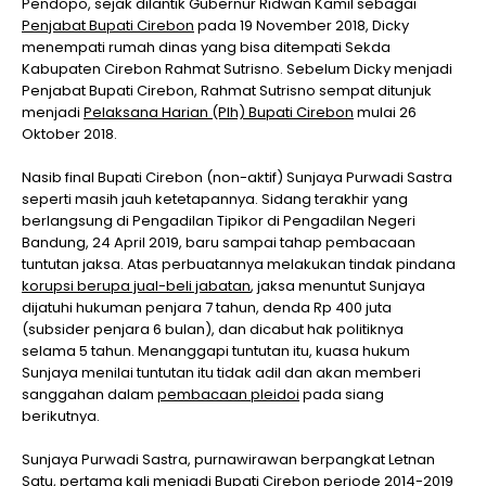
Pendopo, sejak dilantik Gubernur Ridwan Kamil sebagai
Penjabat Bupati Cirebon
pada 19 November 2018, Dicky
menempati rumah dinas yang bisa ditempati Sekda
Kabupaten Cirebon Rahmat Sutrisno. Sebelum Dicky menjadi
Penjabat Bupati Cirebon, Rahmat Sutrisno sempat ditunjuk
menjadi
Pelaksana Harian (Plh) Bupati Cirebon
mulai 26
Oktober 2018.
Nasib final Bupati Cirebon (non-aktif) Sunjaya Purwadi Sastra
seperti masih jauh ketetapannya. Sidang terakhir yang
berlangsung di Pengadilan Tipikor di Pengadilan Negeri
Bandung, 24 April 2019, baru sampai tahap pembacaan
tuntutan jaksa. Atas perbuatannya melakukan tindak pindana
korupsi berupa jual-beli jabatan
, jaksa menuntut Sunjaya
dijatuhi hukuman penjara 7 tahun, denda Rp 400 juta
(subsider penjara 6 bulan), dan dicabut hak politiknya
selama 5 tahun. Menanggapi tuntutan itu, kuasa hukum
Sunjaya menilai tuntutan itu tidak adil dan akan memberi
sanggahan dalam
pembacaan pleidoi
pada siang
berikutnya.
Sunjaya Purwadi Sastra, purnawirawan berpangkat Letnan
Satu, pertama kali menjadi Bupati Cirebon periode 2014-2019