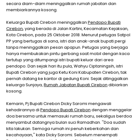
secara diam-diam meninggalkan rumah jabatan dan
membiarkannya kosong.
Keluarga Bupati Cirebon meninggalkan
Pendopo Bupati
Cirebon
, yang berada di Jalan Kartini, Kecamatan Kejaksan,
Kota Cirebon, pada 25 Oktober 2018. Menurut petugas Satpol
PP yang bertugas di sana, istri dan anak-anak bupati pergi
tanpa meninggalkan pesan apapun. Petugas yang berjaga
hanya membukakan pintu gerbang saat mobil dengan kaca
tertutup yang ditumpangi istri bupati keluar dari area
pendopo. Dan sejak hari itu pula, Wahyu Ciptaningsih, istri
Bupati Cirebon yang juga Ketu Koni Kabupaten Cirebon, tak
pernah datang ke kantor di gedung Koni. Sejak ditinggalkan
keluarga Sunjaya,
Rumah Jabatan Bupati Cirebon
dibiarkan
kosong.
Kemarin, Pj Bupati Cirebon Dicky Saromi mengawali
kehadirannya di
Pendopo Bupati Cirebon
dengan menggelar
doa bersama untuk memasuki rumah baru, sekaligus berdoa
menyambut datangnya bulan suci Ramadhan. ''Doa sudah
kita lakukan. Semoga rumah ini penuh keberkahan dan
kecahayaan,'' kata Dicky Saromi. Sebelum menempati