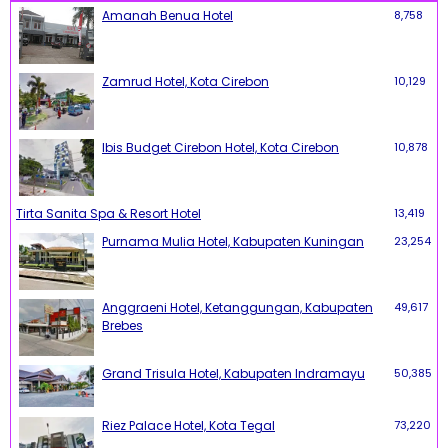
Amanah Benua Hotel
8,758
Zamrud Hotel, Kota Cirebon
10,129
Ibis Budget Cirebon Hotel, Kota Cirebon
10,878
Tirta Sanita Spa & Resort Hotel
13,419
Purnama Mulia Hotel, Kabupaten Kuningan
23,254
Anggraeni Hotel, Ketanggungan, Kabupaten
49,617
Brebes
Grand Trisula Hotel, Kabupaten Indramayu
50,385
Riez Palace Hotel, Kota Tegal
73,220