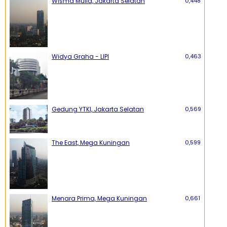
Wisma Mulia, Jakarta Selatan
0,448
Widya Graha - LIPI
0,463
Gedung YTKI, Jakarta Selatan
0,569
The East, Mega Kuningan
0,599
Menara Prima, Mega Kuningan
0,661