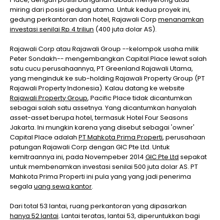
miring dari posisi gedung utama. Untuk kedua proyek ini,
gedung perkantoran dan hotel, Rajawali Corp
menanamkan
investasi senilai Rp 4 triliun
(400 juta dolar AS).
Rajawali Corp atau Rajawali Group --kelompok usaha milik
Peter Sondakh-- mengembangkan Capital Place lewat salah
satu cucu perusahaannya, PT Greenland Rajawali Utama,
yang menginduk ke sub-holding Rajawali Property Group (PT
Rajawali Property Indonesia). Kalau datang ke website
Rajawali Property Group
, Pacific Place tidak dicantumkan
sebagai salah satu assetnya. Yang dicantumkan hanyalah
asset-asset berupa hotel, termasuk Hotel Four Seasons
Jakarta. Ini mungkin karena yang disebut sebagai 'owner'
Capital Place adalah
PT Mahkota Prima Properti
, perusahaan
patungan Rajawali Corp dengan GIC Pte Ltd. Untuk
kemitraannya ini, pada Novempeber 2014
GIC Pte Ltd
sepakat
untuk membenamkan investasi senilai 500 juta dolar AS. PT
Mahkota Prima Properti ini pula yang yang jadi penerima
segala
uang sewa kantor
.
Dari total 53 lantai, ruang perkantoran yang dipasarkan
hanya 52 lantai
. Lantai teratas, lantai 53, diperuntukkan bagi