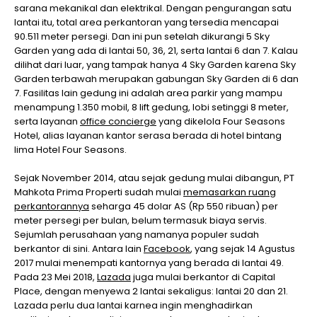
sarana mekanikal dan elektrikal. Dengan pengurangan satu
lantai itu, total area perkantoran yang tersedia mencapai
90.511 meter persegi. Dan ini pun setelah dikurangi 5 Sky
Garden yang ada di lantai 50, 36, 21, serta lantai 6 dan 7. Kalau
dilihat dari luar, yang tampak hanya 4 Sky Garden karena Sky
Garden terbawah merupakan gabungan Sky Garden di 6 dan
7. Fasilitas lain gedung ini adalah area parkir yang mampu
menampung 1.350 mobil, 8 lift gedung, lobi setinggi 8 meter,
serta layanan
office concierge
yang dikelola Four Seasons
Hotel, alias layanan kantor serasa berada di hotel bintang
lima Hotel Four Seasons.
Sejak November 2014, atau sejak gedung mulai dibangun, PT
Mahkota Prima Properti sudah mulai
memasarkan ruang
perkantorannya
seharga 45 dolar AS (Rp 550 ribuan) per
meter persegi per bulan, belum termasuk biaya servis.
Sejumlah perusahaan yang namanya populer sudah
berkantor di sini. Antara lain
Facebook
, yang sejak 14 Agustus
2017 mulai menempati kantornya yang berada di lantai 49.
Pada 23 Mei 2018,
Lazada
juga mulai berkantor di Capital
Place, dengan menyewa 2 lantai sekaligus: lantai 20 dan 21.
Lazada perlu dua lantai karnea ingin menghadirkan