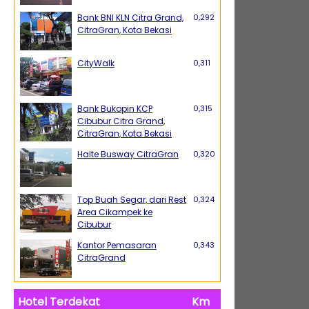
Bank BNI KLN Citra Grand,
0,292
CitraGran, Kota Bekasi
CityWalk
0,311
Bank Bukopin KCP
0,315
Cibubur Citra Grand,
CitraGran, Kota Bekasi
Halte Busway CitraGran
0,320
Top Buah Segar, dari Rest
0,324
Area Cikampek ke
Cibubur
Kantor Pemasaran
0,343
CitraGrand
Hotel Terdekat
Km