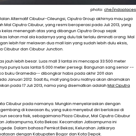
photo:
che/indoplaces
Jalan Alternatif Cibubur-Cileungsi, Ciputra Group akhirnya mau juga
 Mal Ciputra Cibubur, yang resmi beroperasi pada Juli 2013, yang
 kelas menengah atas yang dibangun Ciputra Group sejak
as lahan mal ala kadarnya yang dulu tak terlalu diminati orang: Mal
ngan lebih fair melawan dua mall lain yang sudah lebih dulu eksis,
aza Cibubur dan Cibubur Junction.
s jauh lebih besar. Luas mall 3 lantai ini mencapai 33.500 meter
anya punya luas lantai 5.000 meter persegi. Bangunan sang senior --
oko buku Gramedia-- dibongkar habis pada akhir 2011 dan
 Januari 2012. Saat itu, mall yang baru niatnya akan dinamakan
esmikan pada 17 Juli 2013, nama yang disematkan adalah
Mal Ciputra
kata Cibubur pada namanya. Mungkin menyelaraskan dengan
gembang di kawasan itu, yang suka menyebut diri berlokasi di
pun secara fisik, sebagaimana Plaza Cibubur, Mal Ciputra Cibubur
an Jatisampurna, Kota Bekasi. Kecamatan Jatisampurna ini
ede. Dalam bahasa Pemkot Bekasi, Kelurahan Jatikarya
rbatasan dengan Kabupaten Bogor dan Kota Depok.