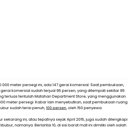
40.000 meter persegi ini, ada 147 gerai komersial. Saat pembukaan,
erai komersial sudah terjual 95 persen, yang ditempati sekitar 95
ng terluas tentulah Matahari Department Store, yang menggunakan
.400 meter persegi. Kabar lain menyebutkan, saat pembukaan ruang
bubur sudah terisi penuh,
100 persen
, oleh 150 penyewa.
r sekarang ini, atau tepatnya sejak April 2015, juga sudah dilengkapi
bubur, namanya. Berlantai 10, di sisi barat mall ini dimiliki oleh salah