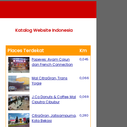
Katalog Website Indonesia
Places Terdekat
Km
Popeyes: Ayam Cajun
0,045
dan French Connection
Mal CitraGran, Trans
0,066
Yogie
J.Co Donuts & Coffee, Mal
0,069
Ciputra Cibubur
CitraGran, Jatisampurna,
0,280
Kota Bekasi