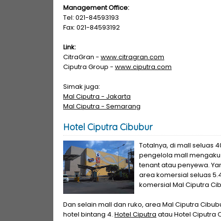
Management Office:
Tel: 021-84593193
Fax: 021-84593192
Link:
CitraGran -
www.citragran.com
Ciputra Group -
www.ciputra.com
Simak juga:
Mal Ciputra - Jakarta
Mal Ciputra - Semarang
Hotel Ciputra Cibubur
Totalnya, di mall seluas 
pengelola mall mengaku g
tenant atau penyewa. Ya
area komersial seluas 5
komersial Mal Ciputra Ci
Dan selain mall dan ruko, area Mal Ciputra Cibubu
hotel bintang 4.
Hotel Ciputra
atau Hotel Ciputra Ci