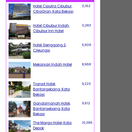
Hotel Ciputra Cibubur,
0,162
CitraGran, Kota Bekasi
Hotel Cibubur Indah,
0,383
Cibubur Inn Hotel
Hotel Genggong 2,
5,906
Cileungsi
Mekarsari Indah Hotel
8,968
Transit Hotel,
9,223
Bantargebang, Kota
Bekasi
Gandamanah Hotel,
9,612
Bantargebang, Kota
Bekasi
The Margo Hotel, Kota
10,386
Depok