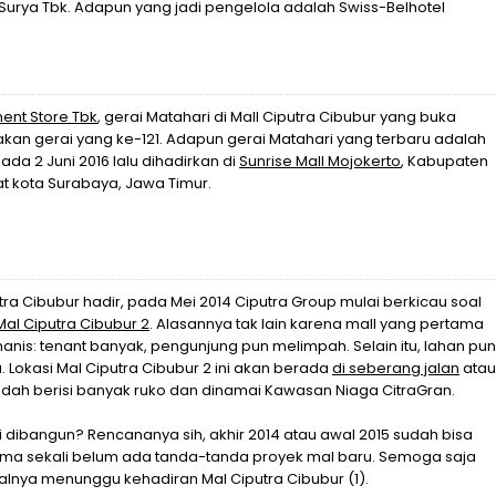
 Surya Tbk. Adapun yang jadi pengelola adalah Swiss-Belhotel
ent Store Tbk
, gerai Matahari di Mall Ciputra Cibubur yang buka
akan gerai yang ke-121. Adapun gerai Matahari yang terbaru adalah
ada 2 Juni 2016 lalu dihadirkan di
Sunrise Mall Mojokerto
, Kabupaten
t kota Surabaya, Jawa Timur.
tra Cibubur hadir, pada Mei 2014 Ciputra Group mulai berkicau soal
Mal Ciputra Cibubur 2
. Alasannya tak lain karena mall yang pertama
anis: tenant banyak, pengunjung pun melimpah. Selain itu, lahan pun
. Lokasi Mal Ciputra Cibubur 2 ini akan berada
di seberang jalan
atau
udah berisi banyak ruko dan dinamai Kawasan Niaga CitraGran.
 dibangun? Rencananya sih, akhir 2014 atau awal 2015 sudah bisa
 sama sekali belum ada tanda-tanda proyek mal baru. Semoga saja
halnya menunggu kehadiran Mal Ciputra Cibubur (1).