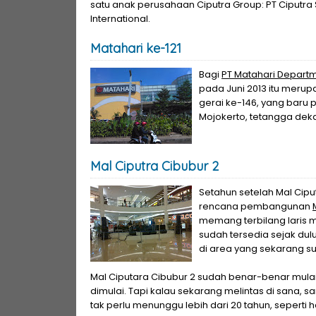
satu anak perusahaan Ciputra Group: PT Ciputra
International.
Matahari ke-121
Bagi
PT Matahari Departm
pada Juni 2013 itu merup
gerai ke-146, yang baru p
Mojokerto, tetangga deka
Mal Ciputra Cibubur 2
Setahun setelah Mal Cipu
rencana pembangunan
memang terbilang laris m
sudah tersedia sejak dulu
di area yang sekarang s
Mal Ciputara Cibubur 2 sudah benar-benar mulai
dimulai. Tapi kalau sekarang melintas di sana,
tak perlu menunggu lebih dari 20 tahun, seperti 