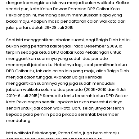
dengan kemungkinan istrinya menjadi calon walikota. Golkar
sendiri pun, kata Ketua Dewan Pembina DPP Golkar Kota
Pekalongan ini, memang belum memutuskan siapa yang
bakal maju. Adapun masa pendaftaran calon walikota dari
jalur partai adalah 26-28 Juli 2015.
Soal istri menggantikan jabatan suami, bagi Balgis Diab hal ini
bukan yang pertama kali terjadi. Pada
Desember 2009
, ia
terpilih sebagai ketua DPD Golkar Kota Pekalongan untuk
menggantikan suaminya yang sudah dua periode
menempati jabatan itu. Hebatnya lagi, saat pemilihan ketua
DPD Golkar itu, tak ada calon lain yang maju, alias Balgis Diab
menjadi calon tunggal. Akankah Balgis kembali
menggantikan suaminya yang juga sudah menduduki
jabatan walikota selama dua periode (2005-2010 dan 6 Juli
2010- 6 Juli 2015)? Semua itu tentu terserah ketua DPD Golkar
Kota Pekalongan sendiri: apakah ia akan merestui dirinya
sendiri untuk jadi calon walikota. Baru selanjutnya terserah
kepada para pemilih pada pilkada serentak Desember
mendatang.
Istri walikota Pekalongan,
Ratna Sofia
, juga berniat maju