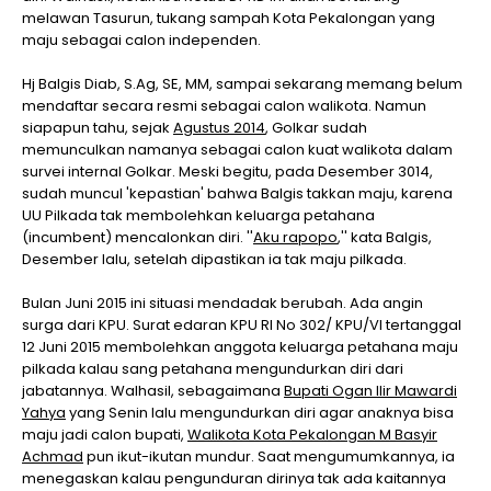
melawan Tasurun, tukang sampah Kota Pekalongan yang
maju sebagai calon independen.
Hj Balgis Diab, S.Ag, SE, MM, sampai sekarang memang belum
mendaftar secara resmi sebagai calon walikota. Namun
siapapun tahu, sejak
Agustus 2014
, Golkar sudah
memunculkan namanya sebagai calon kuat walikota dalam
survei internal Golkar. Meski begitu, pada Desember 3014,
sudah muncul 'kepastian' bahwa Balgis takkan maju, karena
UU Pilkada tak membolehkan keluarga petahana
(incumbent) mencalonkan diri. ''
Aku rapopo
,'' kata Balgis,
Desember lalu, setelah dipastikan ia tak maju pilkada.
Bulan Juni 2015 ini situasi mendadak berubah. Ada angin
surga dari KPU. Surat edaran KPU RI No 302/ KPU/VI tertanggal
12 Juni 2015 membolehkan anggota keluarga petahana maju
pilkada kalau sang petahana mengundurkan diri dari
jabatannya. Walhasil, sebagaimana
Bupati Ogan Ilir Mawardi
Yahya
yang Senin lalu mengundurkan diri agar anaknya bisa
maju jadi calon bupati,
Walikota Kota Pekalongan M Basyir
Achmad
pun ikut-ikutan mundur. Saat mengumumkannya, ia
menegaskan kalau pengunduran dirinya tak ada kaitannya