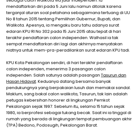
sebagai calon walikota via jalur independen. Ia
mendaftarkan diri pada 5 Juni lalu namun ditolak karena
terganjal aturan soal petahana sebagaimana tertuang di UU
No 8 tahun 2015 tentang Pemilihan Gubernur, Bupati, dan
Walikota. Apesnya, ia mengaku baru tahu adanya surat
edaran KPU RI No 302 pada 15 Juni 2015 atau tepat di hari
terakhir pendaftaran calon independen. Walhasil ia tak
sempat mendaftarkan diri lagi dan akhirnya menyatakan
niatnya untuk mem-pra-peradilankan surat edaran KPU tadi.
KPU Kota Pekalongan sendiri, di hari terakhir pendaftaran
calon independen, menerima 3 pasangan calon
independen. Salah satunya adalah pasangan
Tasurun dan
Hasan Hidayat
. Keduanya datang bersama banyak
pendukungnya yang berpakaian lusuh dan memakai sandal.
Maklum, sang bakal calon walikota, Tasurun, tak lain adalah
petugas kebersihan honorer di lingkungan Pemkot
Pekalongan sejak 1997. Sebelum itu, selama 15 tahun sejak
1980, ia berprofesi sebagai tukang becak. Saat ini ia tinggal di
rumah yang berada di lingkungan tempat pembuangan akhir
(TPA) Bedono, Podosugih, Pekalongan Barat.