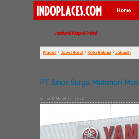
Home
Places
Jadwal Kapal Pelni
Places
>
Jawa Barat
>
Kota Bekasi
>
Jatiasih
PT Sinar Surya Matahari Mot
Kamis, 17 Maret 2011 06:32:41