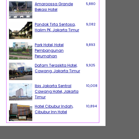
Amaroossa Grande
5,880
Bekasi Hotel
Pondok Tirta Sentosa,
9,082
Halim PK, Jakarta Timur
Park Hotel, Hotel
9,893
Pembangunan
Perumahan
Dafam Teraskita Hotel,
9,925
Cawang, Jakarta Timur
Ibis Jakarta Sentral
10,008
Cawang Hotel, Jakarta
Timur
Hotel Cibubur Indah,
10,894
Cibubur Inn Hotel