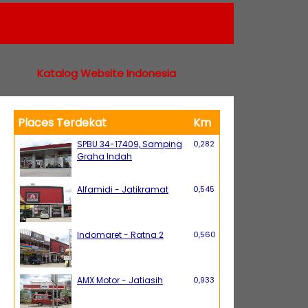
Katalog Website Indonesia
Places Terdekat
Km
SPBU 34-17409, Samping
0,282
Graha Indah
Alfamidi - Jatikramat
0,545
Indomaret - Ratna 2
0,560
AMX Motor - Jatiasih
0,933