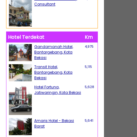
Consultant
Hotel Terdekat
Km
Gandamanah Hotel,
4,975
Bantargebang, Kota
Bekasi
Transit Hotel,
5,115
Bantargebang, Kota
Bekasi
Hotel Fortuna,
5,628
Jatiwaringin, Kota Bekasi
Amaris Hotel - Bekasi
5,641
Barat