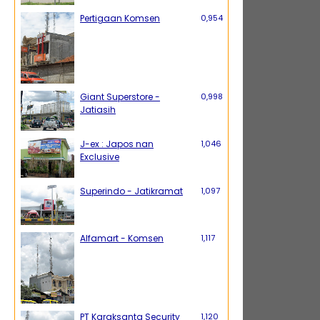
Pertigaan Komsen
0,954
Giant Superstore -
0,998
Jatiasih
J-ex : Japos nan
1,046
Exclusive
Superindo - Jatikramat
1,097
Alfamart - Komsen
1,117
PT Karaksanta Security
1,120