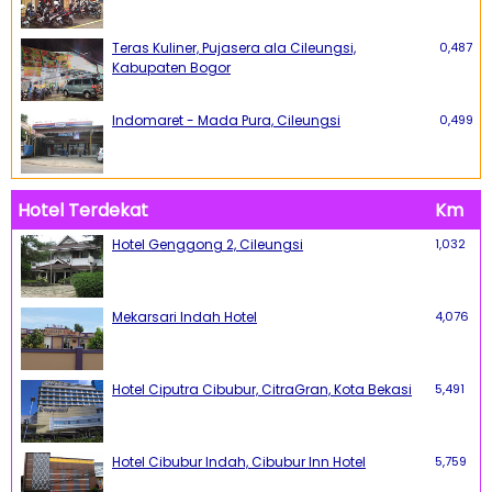
Teras Kuliner, Pujasera ala Cileungsi,
0,487
Kabupaten Bogor
Indomaret - Mada Pura, Cileungsi
0,499
Hotel Terdekat
Km
Hotel Genggong 2, Cileungsi
1,032
Mekarsari Indah Hotel
4,076
Hotel Ciputra Cibubur, CitraGran, Kota Bekasi
5,491
Hotel Cibubur Indah, Cibubur Inn Hotel
5,759