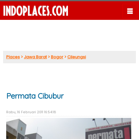
Places
>
Jawa Barat
>
Bogor
>
Cileungsi
Permata Cibubur
Rabu, 16 Februari 2011 16:54:18