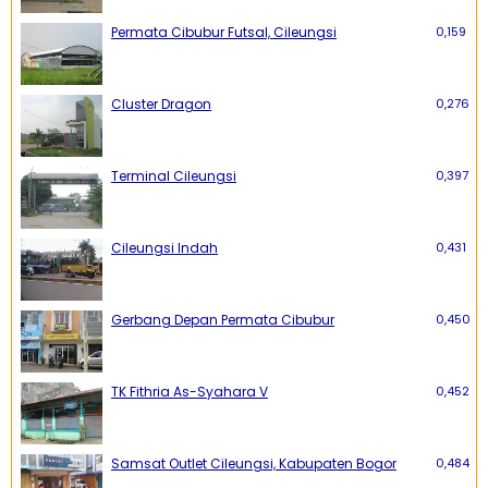
Permata Cibubur Futsal, Cileungsi
0,159
Cluster Dragon
0,276
Terminal Cileungsi
0,397
Cileungsi Indah
0,431
Gerbang Depan Permata Cibubur
0,450
TK Fithria As-Syahara V
0,452
Samsat Outlet Cileungsi, Kabupaten Bogor
0,484