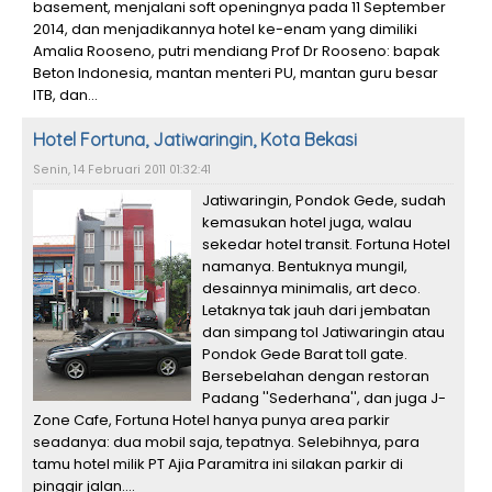
basement, menjalani soft openingnya pada 11 September
2014, dan menjadikannya hotel ke-enam yang dimiliki
Amalia Rooseno, putri mendiang Prof Dr Rooseno: bapak
Beton Indonesia, mantan menteri PU, mantan guru besar
ITB, dan...
Hotel Fortuna, Jatiwaringin, Kota Bekasi
Senin, 14 Februari 2011 01:32:41
Jatiwaringin, Pondok Gede, sudah
kemasukan hotel juga, walau
sekedar hotel transit. Fortuna Hotel
namanya. Bentuknya mungil,
desainnya minimalis, art deco.
Letaknya tak jauh dari jembatan
dan simpang tol Jatiwaringin atau
Pondok Gede Barat toll gate.
Bersebelahan dengan restoran
Padang ''Sederhana'', dan juga J-
Zone Cafe, Fortuna Hotel hanya punya area parkir
seadanya: dua mobil saja, tepatnya. Selebihnya, para
tamu hotel milik PT Ajia Paramitra ini silakan parkir di
pinggir jalan....