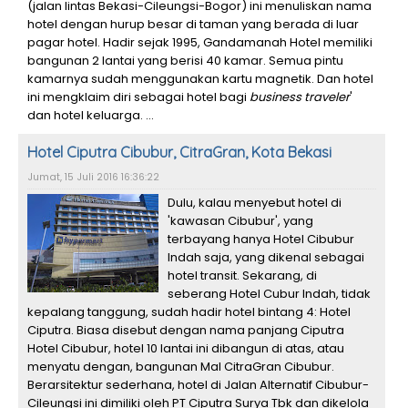
(jalan lintas Bekasi-Cileungsi-Bogor) ini menuliskan nama
hotel dengan hurup besar di taman yang berada di luar
pagar hotel. Hadir sejak 1995, Gandamanah Hotel memiliki
bangunan 2 lantai yang berisi 40 kamar. Semua pintu
kamarnya sudah menggunakan kartu magnetik. Dan hotel
ini mengklaim diri sebagai hotel bagi
business traveler
'
dan hotel keluarga. ...
Hotel Ciputra Cibubur, CitraGran, Kota Bekasi
Jumat, 15 Juli 2016 16:36:22
Dulu, kalau menyebut hotel di
'kawasan Cibubur', yang
terbayang hanya Hotel Cibubur
Indah saja, yang dikenal sebagai
hotel transit. Sekarang, di
seberang Hotel Cubur Indah, tidak
kepalang tanggung, sudah hadir hotel bintang 4: Hotel
Ciputra. Biasa disebut dengan nama panjang Ciputra
Hotel Cibubur, hotel 10 lantai ini dibangun di atas, atau
menyatu dengan, bangunan Mal CitraGran Cibubur.
Berarsitektur sederhana, hotel di Jalan Alternatif Cibubur-
Cileungsi ini dimiliki oleh PT Ciputra Surya Tbk dan dikelola