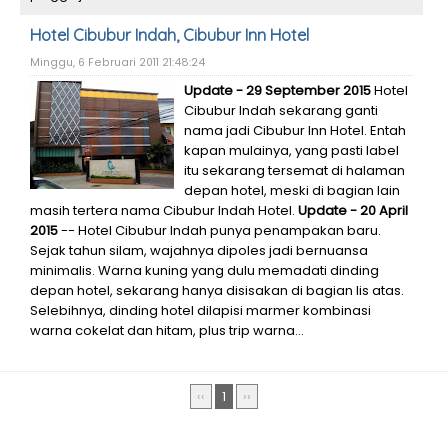
Hotel Cibubur Indah, Cibubur Inn Hotel
Minggu, 6 Februari 2011 21:48:24
Update - 29 September 2015
Hotel
Cibubur Indah sekarang ganti
nama jadi Cibubur Inn Hotel. Entah
kapan mulainya, yang pasti label
itu sekarang tersemat di halaman
depan hotel, meski di bagian lain
masih tertera nama Cibubur Indah Hotel.
Update - 20 April
2015
-- Hotel Cibubur Indah punya penampakan baru.
Sejak tahun silam, wajahnya dipoles jadi bernuansa
minimalis. Warna kuning yang dulu memadati dinding
depan hotel, sekarang hanya disisakan di bagian lis atas.
Selebihnya, dinding hotel dilapisi marmer kombinasi
warna cokelat dan hitam, plus trip warna...
‹‹
1
››