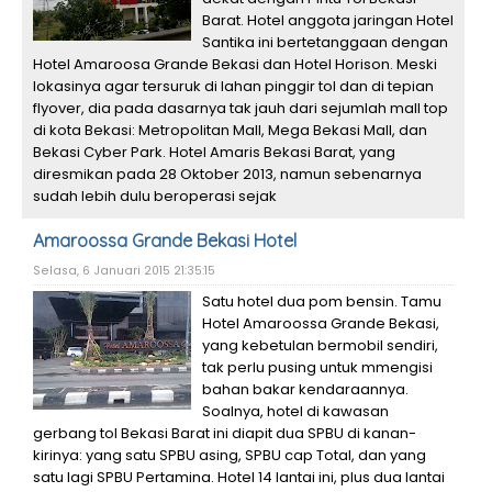
Barat. Hotel anggota jaringan Hotel
Santika ini bertetanggaan dengan
Hotel Amaroosa Grande Bekasi dan Hotel Horison. Meski
lokasinya agar tersuruk di lahan pinggir tol dan di tepian
flyover, dia pada dasarnya tak jauh dari sejumlah mall top
di kota Bekasi: Metropolitan Mall, Mega Bekasi Mall, dan
Bekasi Cyber Park. Hotel Amaris Bekasi Barat, yang
diresmikan pada 28 Oktober 2013, namun sebenarnya
sudah lebih dulu beroperasi sejak
Amaroossa Grande Bekasi Hotel
Selasa, 6 Januari 2015 21:35:15
Satu hotel dua pom bensin. Tamu
Hotel Amaroossa Grande Bekasi,
yang kebetulan bermobil sendiri,
tak perlu pusing untuk mmengisi
bahan bakar kendaraannya.
Soalnya, hotel di kawasan
gerbang tol Bekasi Barat ini diapit dua SPBU di kanan-
kirinya: yang satu SPBU asing, SPBU cap Total, dan yang
satu lagi SPBU Pertamina. Hotel 14 lantai ini, plus dua lantai