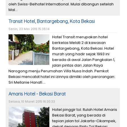
oleh Swiss-Belhotel International. Mulai dibangun setelah
Mal...
Transit Hotel, Bantargebang, Kota Bekasi
Senin, 23 Mei 2016 15:38:14
Hotel Transit merupakan hotel
berkelas Melati 2 di kawasan
Bantargebang, Kota Bekasi. Hotel
murah yang hadir sejak 1993 ini
berada di awal Jalan Pangkalan 1,
jalan pintas dari Jalan Raya
Narogong menju Perumahan Villa Nusa Indah. Pemkot
Bekasi mencatat hotel ini izinnya dimiliki oleh perorangan:
Sri Mellanie Hanafi....
Amaris Hotel - Bekasi Barat
Selasa, 10 Maret 2015 16:30:33
Hotel pinggir tol. Itulah Hotel Amaris
Bekasi Barat, yang berada di
tepian jalan tol Jakarta-Cikampek,
dekat dengan Pintu Tol Bekasi