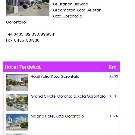
Kelurahan Biawao
Kecamatan Kota Selatan
Kota Gorontalo
Gorontalo
Tel: 0435-821333, 891934
Fax: 0435-831836
Hotel Terdekat
Km
Hotel Yulia, Kota Gorontalo
0,262
Grand Q Hotel Gorontalo, Kota Gorontalo
0,301
Maqna Hotel, Kota Gorontalo
0,374