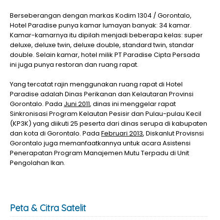
Berseberangan dengan markas Kodim 1304 / Gorontalo,
Hotel Paradise punya kamar lumayan banyak: 34 kamar.
Kamar-kamarnya itu dipilah menjadi beberapa kelas: super
deluxe, deluxe twin, deluxe double, standard twin, standar
double. Selain kamar, hotel milik PT Paradise Cipta Persada
ini juga punya restoran dan ruang rapat.
Yang tercatat rajin menggunakan ruang rapat di Hotel
Paradise adalah Dinas Perikanan dan Kelautaran Provinsi
Gorontalo. Pada
Juni 2011
, dinas ini menggelar rapat
Sinkronisasi Program Kelautan Pesisir dan Pulau-pulau Kecil
(KP3K) yang diikuti 25 peserta dari dinas serupa di kabupaten
dan kota di Gorontalo. Pada
Februari 2013
, Diskanlut Provisnsi
Gorontalo juga memanfaatkannya untuk acara Asistensi
Penerapatan Program Manajemen Mutu Terpadu di Unit
Pengolahan Ikan.
Peta & Citra Satelit