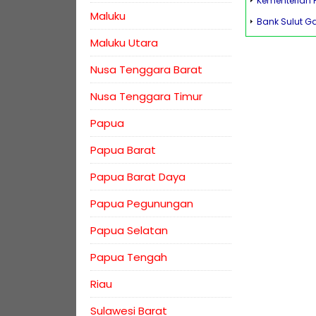
Kementerian 
Maluku
Bank Sulut G
Maluku Utara
Nusa Tenggara Barat
Nusa Tenggara Timur
Papua
Papua Barat
Papua Barat Daya
Papua Pegunungan
Papua Selatan
Papua Tengah
Riau
Sulawesi Barat