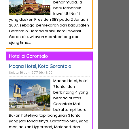
benar muda. Ia
baru terbentuk
lewat UU No. 11
yang diteken Presiden SBY pada 2 Januari
2007, sebagai pemekaran dari Kabupaten
Gorontalo. Berada di sisi utara Provinsi
Gorontalo, wilayah membentang dari
ujung timu...
Hotel di Gorontalo
Maqna Hotel, Kota Gorontalo
Sabtu, 10 Juni 2017 09:48:00
Maqna Hotel, hotel
7 lantai dan
berbintang 4 yang
berada di atas
Gorontalo Mall
bakal tampil baru.
Bukan hotelnya, tapi bangunan 3 lantai
yang jadi fondasinya. Gorontalo Mall, yang
menjadikan Hypermart, Matahari, dan