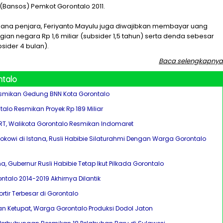
 (Bansos) Pemkot Gorontalo 2011.
idana penjara, Feriyanto Mayulu juga diwajibkan membayar uang
ian negara Rp 1,6 miliar (subsider 1,5 tahun) serta denda sebesar
bsider 4 bulan).
Baca selengkapnya
ntalo
smikan Gedung BNN Kota Gorontalo
alo Resmikan Proyek Rp 189 Miliar
PRT, Walikota Gorontalo Resmikan Indomaret
 Jokowi di Istana, Rusli Habibie Silaturahmi Dengan Warga Gorontalo
a, Gubernur Rusli Habibie Tetap Ikut Pilkada Gorontalo
ntalo 2014-2019 Akhirnya Dilantik
rtir Terbesar di Gorontalo
an Ketupat, Warga Gorontalo Produksi Dodol Jaton