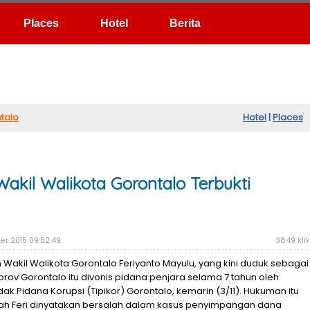
Hotel
Berita
talo
Hotel
|
Places
akil Walikota Gorontalo Terbukti
r 2015 09:52:49
3849 klik
 Wakil Walikota Gorontalo Feriyanto Mayulu, yang kini duduk sebagai
prov Gorontalo itu divonis pidana penjara selama 7 tahun oleh
ak Pidana Korupsi (Tipikor) Gorontalo, kemarin (3/11). Hukuman itu
lah Feri dinyatakan bersalah dalam kasus penyimpangan dana