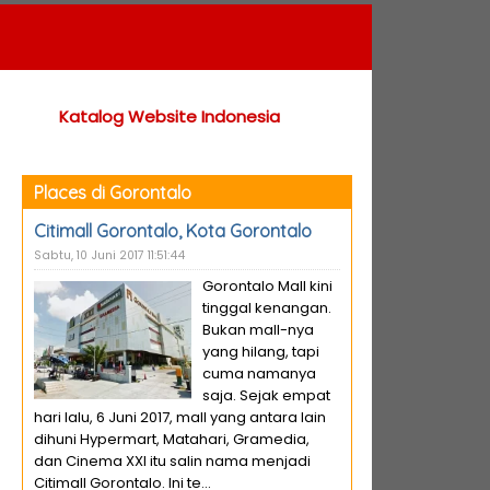
Katalog Website Indonesia
Places di Gorontalo
Citimall Gorontalo, Kota Gorontalo
Sabtu, 10 Juni 2017 11:51:44
Gorontalo Mall kini
tinggal kenangan.
Bukan mall-nya
yang hilang, tapi
cuma namanya
saja. Sejak empat
hari lalu, 6 Juni 2017, mall yang antara lain
dihuni Hypermart, Matahari, Gramedia,
dan Cinema XXI itu salin nama menjadi
Citimall Gorontalo. Ini te...