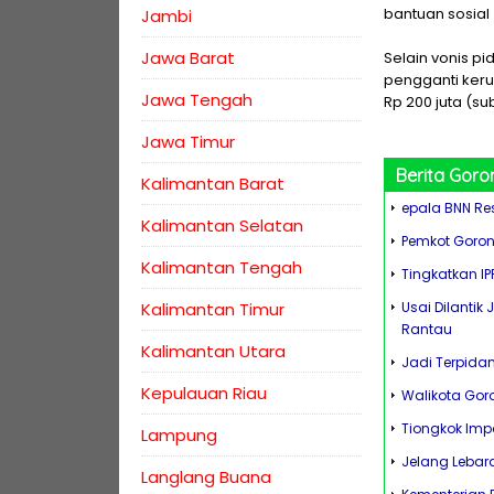
bantuan sosial
Jambi
Jawa Barat
Selain vonis p
pengganti kerug
Jawa Tengah
Rp 200 juta (su
Jawa Timur
Berita
Goro
Kalimantan Barat
epala BNN Re
Kalimantan Selatan
Pemkot Goront
Kalimantan Tengah
Tingkatkan I
Kalimantan Timur
Usai Dilantik
Rantau
Kalimantan Utara
Jadi Terpidan
Kepulauan Riau
Walikota Goro
Tiongkok Impo
Lampung
Jelang Lebar
Langlang Buana