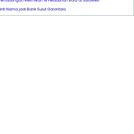
Perhubungan Resmikan 18 Pelabuhan Baru di Sulawesi
anti Nama jadi Bank Sulut Gorontalo