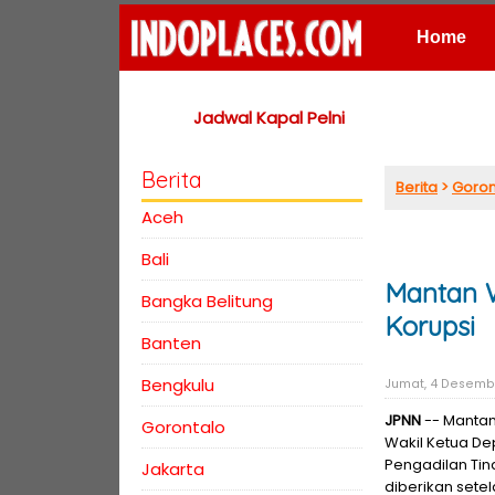
Home
Places
Jadwal Kapal Pelni
Berita
Berita
>
Goron
Aceh
Bali
Mantan W
Bangka Belitung
Korupsi
Banten
Bengkulu
Jumat, 4 Desembe
JPNN
-- Mantan
Gorontalo
Wakil Ketua De
Pengadilan Tind
Jakarta
diberikan sete