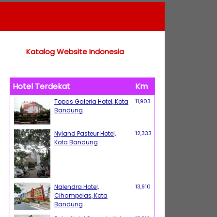
Katalog Website Indonesia
Hotel Terdekat
Km
Topas Galeria Hotel, Kota
11,903
Bandung
Nyland Pasteur Hotel,
12,333
Kota Bandung
Nalendra Hotel,
13,910
Cihampelas, Kota
Bandung