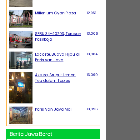
Millenium Gyan Plaza
12,951
SPBU 34-40203, Terusan
13,006
Pasirkoja
Lacoste, Buaya Hijau di
13,084
Paris van Java
Azzura, Sruput Lemon
13,090
Tea dalam Toples
Paris Van Java Mall
13,096
Berita Jawa Barat