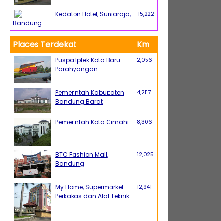
Kedaton Hotel, Suniaraja,
15,222
Bandung
Places Terdekat
Km
Puspa Iptek Kota Baru
2,056
Parahyangan
Pemerintah Kabupaten
4,257
Bandung Barat
Pemerintah Kota Cimahi
8,306
BTC Fashion Mall,
12,025
Bandung
My Home, Supermarket
12,941
Perkakas dan Alat Teknik