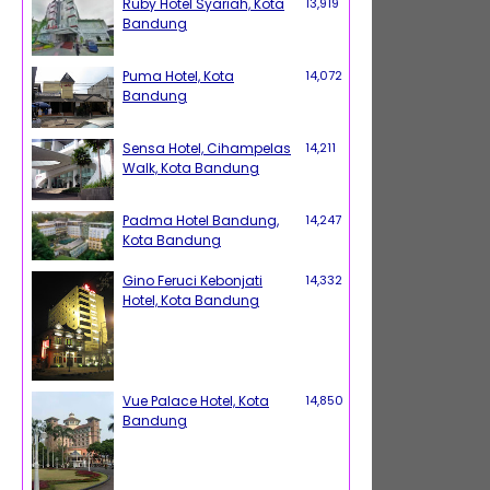
Ruby Hotel Syariah, Kota
13,919
Bandung
Puma Hotel, Kota
14,072
Bandung
Sensa Hotel, Cihampelas
14,211
Walk, Kota Bandung
Padma Hotel Bandung,
14,247
Kota Bandung
Gino Feruci Kebonjati
14,332
Hotel, Kota Bandung
Vue Palace Hotel, Kota
14,850
Bandung