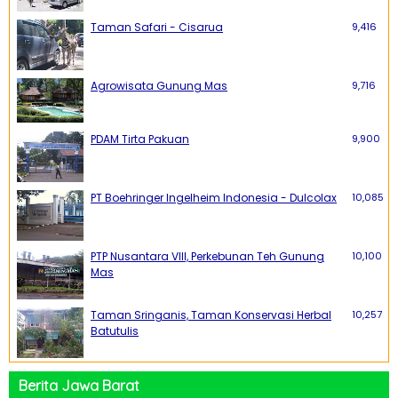
Taman Safari - Cisarua
9,416
Agrowisata Gunung Mas
9,716
PDAM Tirta Pakuan
9,900
PT Boehringer Ingelheim Indonesia - Dulcolax
10,085
PTP Nusantara VIII, Perkebunan Teh Gunung
10,100
Mas
Taman Sringanis, Taman Konservasi Herbal
10,257
Batutulis
Berita Jawa Barat