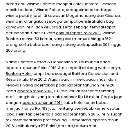
nama dari Wisma Bahtera menjadi Hotel Bahtera. Semasa
masih berlabel Wisma Bahtera, sebagaimana berbagai
wisma pelat merah di kawasan Megamendung dan Cisarua,
wisma ini difungsikan sebagai tempat peristirahatan bagi
karyawan Pelni dan keluarga, serta sebagai tempat rapat
perusahaan. Saat itu, kata
annual report Pelni 2010
, Wisma
Bahtera punya 53 kamar, yang bisa memuat hingga 162
orang, serta beberapa ruang sidang berkapasitas 30 hingga
200 orang.
Nama Bahtera Resort & Convention mulai muncul pada
laporan tahunan Pelni 2012. Atau seperti dibilang websitenya,
Bahtera Hotel
tampil baru sebagai Bahtera Convention and
Resort mulai Mei 2012. Wajah baru ini merupakan hasil dari
renovasi yang diceritakan pada
laporan tahunan Pelni 2011
.
Pada
laporan tahun 2013
, PT Pelni mulai bercerita tentang
profit sang hotel yang tercatat sebsar Rp 1,6 miliar. Begitu juga
dengan
laporan tahunan 2014
: laba hotel terjun bebas
menjadi hanya Rp 768 juta. Tentang penyebab kemerosotan
laba, Pelni tak bercerita. Pada
laporan tahun 2015
, Pelni sudah
tak membicarakan profitnya lagi. Sementara laporan tahun
2016, kelihatannya PT Pelni (persero) belum mau