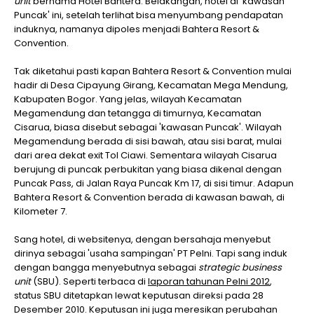
unit
bernama Hotel Bahtera. Belakangan, hotel di 'kawasan
Puncak' ini, setelah terlihat bisa menyumbang pendapatan
induknya, namanya dipoles menjadi Bahtera Resort &
Convention.
Tak diketahui pasti kapan Bahtera Resort & Convention mulai
hadir di Desa Cipayung Girang, Kecamatan Mega Mendung,
Kabupaten Bogor. Yang jelas, wilayah Kecamatan
Megamendung dan tetangga di timurnya, Kecamatan
Cisarua, biasa disebut sebagai 'kawasan Puncak'. Wilayah
Megamendung berada di sisi bawah, atau sisi barat, mulai
dari area dekat exit Tol Ciawi. Sementara wilayah Cisarua
berujung di puncak perbukitan yang biasa dikenal dengan
Puncak Pass, di Jalan Raya Puncak Km 17, di sisi timur. Adapun
Bahtera Resort & Convention berada di kawasan bawah, di
Kilometer 7.
Sang hotel, di websitenya, dengan bersahaja menyebut
dirinya sebagai 'usaha sampingan' PT Pelni. Tapi sang induk
dengan bangga menyebutnya sebagai
strategic business
unit
(SBU). Seperti terbaca di
laporan tahunan Pelni 2012
,
status SBU ditetapkan lewat keputusan direksi pada 28
Desember 2010. Keputusan ini juga meresikan perubahan