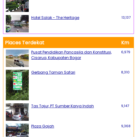
Hotel Salak - The Heritage
13,137
Places Terdekat
Km
Pusat Pendidikan Pancasila dan Konstitusi,
6,979
Cisarua, Kabupaten Bogor
Gerbang Taman Safari
8,310
Tas Tajur, PT Sumber Karya Indah
9,147
Plaza Gajah
9,368