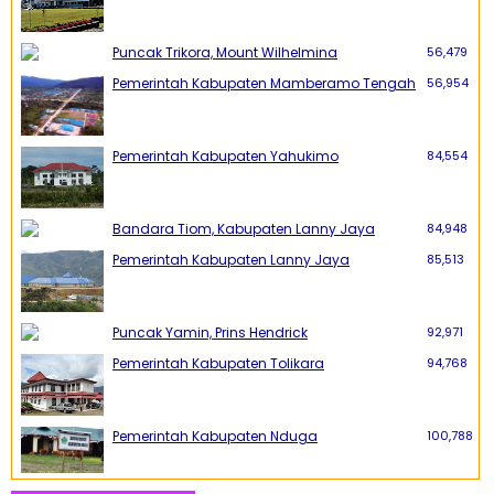
Puncak Trikora, Mount Wilhelmina
56,479
Pemerintah Kabupaten Mamberamo Tengah
56,954
Pemerintah Kabupaten Yahukimo
84,554
Bandara Tiom, Kabupaten Lanny Jaya
84,948
Pemerintah Kabupaten Lanny Jaya
85,513
Puncak Yamin, Prins Hendrick
92,971
Pemerintah Kabupaten Tolikara
94,768
Pemerintah Kabupaten Nduga
100,788