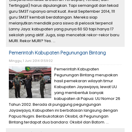
Tertinggal) harus dipulangkan. Tapi semangat dan tekad
guru SM3T rupanya amat kuat. Awal September 2014, 111
guru SM3T kembali berdatangan. Mereka siap
melanjutkan mendidik para siswa di pelosok terpencil
Lanny Jaya: kabupaten yang punya 60 SD tapi hanya 17
sekolah yang aktif. Juga, siap mencetak rekor-rekor baru
MURI. Rekor MURI? Yes. ...
Pemerintah Kabupaten Pegunungan Bintang
Minggu, 1 Juni 2014 01:59:02
Pemerintah Kabupaten
Pegunungan Bintang merupakan
hasil pemekaran wilayah timur
Kabupaten Jayawijaya, lewat UU
yang membentuk banyak
kabupaten di Papua: UU Nomor 26
Tahun 2002. Berada di punggung pegungungan
Jayawijaya, Kabupaten ini berbatasan langsung dengan
Papua Nugini. Beribukotakan Oksibil, di Pegunungan
Bintang terdapat dua bandara: Oksibil dan Batom. ...