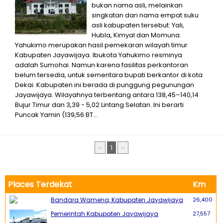
bukan nama asli, melainkan
singkatan dari nama empat suku
asli kabupaten tersebut: Yali,
Hubla, Kimyal dan Momuna.
Yahukimo merupakan hasil pemekaran wilayah timur
Kabupaten Jayawijaya. Ibukota Yahukimo resminya
adalah Sumohai. Namun karena fasilitas perkantoran
belum tersedia, untuk sementara bupati berkantor di kota
Dekai. Kabupaten ini berada di punggung pegunungan
Jayawijaya. Wilayahnya terbentang antara 138,45–140,14
Bujur Timur dan 3,39 - 5,02 Lintang Selatan. Ini berarti
Puncak Yamin (139,56 BT...
‹‹
1
››
Places Terdekat
Km
Bandara Wamena, Kabupaten Jayawijaya
26,400
Pemerintah Kabupaten Jayawijaya
27,557