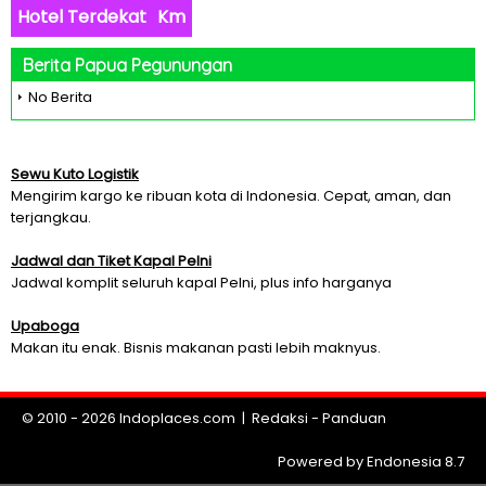
Hotel Terdekat
Km
Berita Papua Pegunungan
No Berita
Sewu Kuto Logistik
Mengirim kargo ke ribuan kota di Indonesia. Cepat, aman, dan
terjangkau.
Jadwal dan Tiket Kapal Pelni
Jadwal komplit seluruh kapal Pelni, plus info harganya
Upaboga
Makan itu enak. Bisnis makanan pasti lebih maknyus.
© 2010 - 2026
Indoplaces.com
|
Redaksi
-
Panduan
Powered by Endonesia 8.7