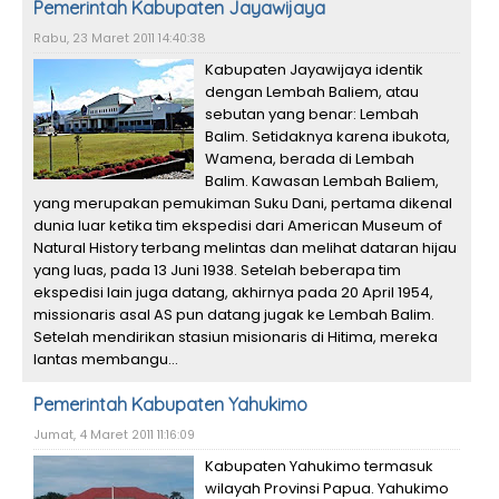
Pemerintah Kabupaten Jayawijaya
Rabu, 23 Maret 2011 14:40:38
Kabupaten Jayawijaya identik
dengan Lembah Baliem, atau
sebutan yang benar: Lembah
Balim. Setidaknya karena ibukota,
Wamena, berada di Lembah
Balim. Kawasan Lembah Baliem,
yang merupakan pemukiman Suku Dani, pertama dikenal
dunia luar ketika tim ekspedisi dari American Museum of
Natural History terbang melintas dan melihat dataran hijau
yang luas, pada 13 Juni 1938. Setelah beberapa tim
ekspedisi lain juga datang, akhirnya pada 20 April 1954,
missionaris asal AS pun datang jugak ke Lembah Balim.
Setelah mendirikan stasiun misionaris di Hitima, mereka
lantas membangu...
Pemerintah Kabupaten Yahukimo
Jumat, 4 Maret 2011 11:16:09
Kabupaten Yahukimo termasuk
wilayah Provinsi Papua. Yahukimo