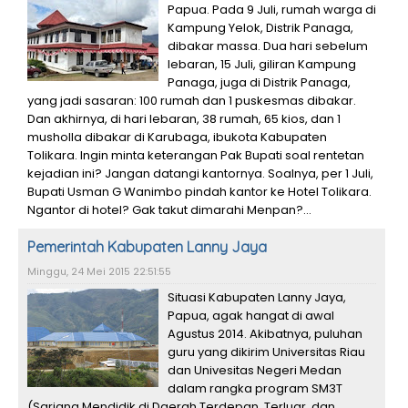
Papua. Pada 9 Juli, rumah warga di
Kampung Yelok, Distrik Panaga,
dibakar massa. Dua hari sebelum
lebaran, 15 Juli, giliran Kampung
Panaga, juga di Distrik Panaga,
yang jadi sasaran: 100 rumah dan 1 puskesmas dibakar.
Dan akhirnya, di hari lebaran, 38 rumah, 65 kios, dan 1
musholla dibakar di Karubaga, ibukota Kabupaten
Tolikara. Ingin minta keterangan Pak Bupati soal rentetan
kejadian ini? Jangan datangi kantornya. Soalnya, per 1 Juli,
Bupati Usman G Wanimbo pindah kantor ke Hotel Tolikara.
Ngantor di hotel? Gak takut dimarahi Menpan?...
Pemerintah Kabupaten Lanny Jaya
Minggu, 24 Mei 2015 22:51:55
Situasi Kabupaten Lanny Jaya,
Papua, agak hangat di awal
Agustus 2014. Akibatnya, puluhan
guru yang dikirim Universitas Riau
dan Univesitas Negeri Medan
dalam rangka program SM3T
(Sarjana Mendidik di Daerah Terdepan, Terluar, dan