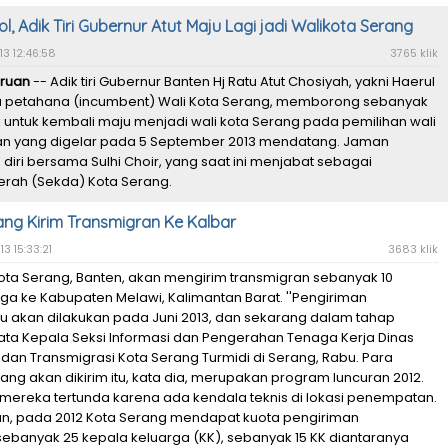
l, Adik Tiri Gubernur Atut Maju Lagi jadi Walikota Serang
13 12:46:58
3765 klik
ruan
-- Adik tiri Gubernur Banten Hj Ratu Atut Chosiyah, yakni Haerul
 petahana (incumbent) Wali Kota Serang, memborong sebanyak
tik untuk kembali maju menjadi wali kota Serang pada pemilihan wali
an yang digelar pada 5 September 2013 mendatang. Jaman
iri bersama Sulhi Choir, yang saat ini menjabat sebagai
erah (Sekda) Kota Serang.
ng Kirim Transmigran Ke Kalbar
3 15:33:21
3683 klik
ota Serang, Banten, akan mengirim transmigran sebanyak 10
ga ke Kabupaten Melawi, Kalimantan Barat. ''Pengiriman
tu akan dilakukan pada Juni 2013, dan sekarang dalam tahap
kata Kepala Seksi Informasi dan Pengerahan Tenaga Kerja Dinas
dan Transmigrasi Kota Serang Turmidi di Serang, Rabu. Para
ang akan dikirim itu, kata dia, merupakan program luncuran 2012.
ereka tertunda karena ada kendala teknis di lokasi penempatan.
an, pada 2012 Kota Serang mendapat kuota pengiriman
sebanyak 25 kepala keluarga (KK), sebanyak 15 KK diantaranya