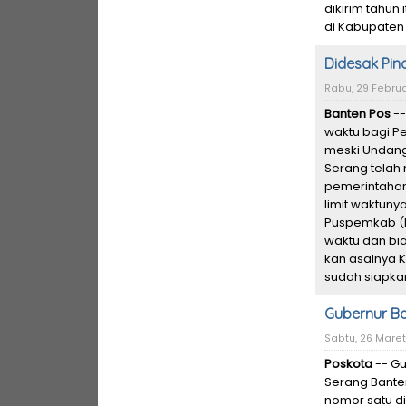
dikirim tahun 
di Kabupaten
Didesak Pin
Rabu, 29 Februar
Banten Pos
--
waktu bagi P
meski Undang
Serang tela
pemerintahann
limit waktun
Puspemkab (P
waktu dan bia
kan asalnya 
sudah siapkan
Gubernur Ba
Sabtu, 26 Maret 
Poskota
-- Gu
Serang Banten
nomor satu d