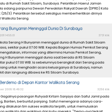
lalu di Rumah Sakit Siloam, Surabaya. Pelantikan Haerul Jaman
da sidang paripurna Dewan Perwakilan Rakyat Daerah (DPRD) Kota
(25/3). Pelantikan tersebut sekaligus memberhentikan dirinya
 Walikota Serang.
rang Bunyamin Meninggal Dunia Di Surabaya
011 14:55:01
3731 klik
ikota Serang H Bunyamin meninggal dunia di Rumah Sakit Siloam
asa, sekitar pukul 07.00 WIB. Kepala Bagian Humas Pemkot Serang
 mengatakan, informasi yang ditermina Humas Pemkot Serang,
ang H Bunyamin meninggal dunia saat berada di RS Siloam
tar pukul 07.00 WIB. Ia sebelumnya berangkat dari Serang pada
 siang untuk menghadiri acara keluarganya di Surabaya, namun
sakit dan langsung dibawa ke RS Siloam Surabaya.
l Berdemo di Depan Kantor Walikota Serang
er 2008 18:49:32
3256 klik
 Gagalnya pasangan Ruhyadi Kirtam Sanjaya dan Saiful Jamil pada
g, Banten, berbuntut panjang. Saiful menengarai adanya cara-
yang dilakukan tim sukses walikota terpilih, untuk memuluskan
n walikota dan wakilnya dari kubu mereka. ''Demo-nya terkait