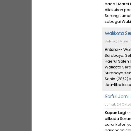
pada 1 Maret 
dilakukan pa
Serang Jumat 
sebagai Wakil
Walikota Se
Selasa, 1 Maret 2
Antara
-- Wal
Surabaya, Sel
Haerul Saleh
Walikota Ser
Surabaya seki
Senin (28/2)
tiba-tiba ia 
Saiful Jami
Jumat, 24 Oktob
Kapan Lagi
--
pilkada Seran
cara 'kotor' 
pasangan calo