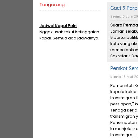
Tangerang
Gaet 9 Parpo
Senin, 10 Juni 20
Suara Pemba
Jadwal Kapal Pelni
Jaman selaku
Nggak usah takut ketinggalan
9 partai poli
kapal. Semua ada jadwalnya.
kota yang ak
mencalonkan d
Sekretaris Da
Pemkot Sera
Kamis, 16 Mei 201
Pemerintah K
kepala keluar
transmigran i
persiapan,'' 
Tenaga Kerja 
transmigran y
Penempatan m
Ia menjelask
transmigrasi 