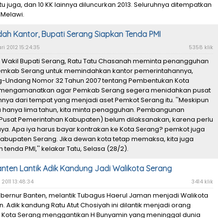
itu juga, dan 10 KK lainnya diluncurkan 2013. Seluruhnya ditempatkan
 Melawi.
dah Kantor, Bupati Serang Siapkan Tenda PMI
i 2012 15:24:35
5358 klik
 Wakil Bupati Serang, Ratu Tatu Chasanah meminta penangguhan
emkab Serang untuk memindahkan kantor pemerintahannya,
-Undang Nomor 32 Tahun 2007 tentang Pembentukan Kota
h mengamanatkan agar Pemkab Serang segera menidahkan pusat
ya dari tempat yang menjadi aset Pemkot Serang itu. ''Meskipun
ya hanya lima tahun, kita minta penagguhan. Pembangunan
usat Pemerintahan Kabupaten) belum dilaksanakan, karena perlu
ya. Apa iya harus bayar kontrakan ke Kota Serang? pemkot juga
Kabupaten Serang. Jika dewan kota tetap memaksa, kita juga
 tenda PMI,'' kelakar Tatu, Selasa (28/2).
nten Lantik Adik Kandung Jadi Walikota Serang
2011 13:48:34
3414 klik
bernur Banten, melantik Tubagus Haerul Jaman menjadi Walikota
. Adik kandung Ratu Atut Chosiyah ini dilantik menjadi orang
i Kota Serang menggantikan H Bunyamin yang meninggal dunia