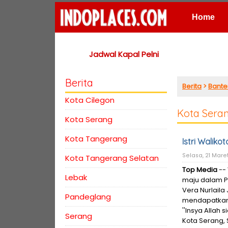
Home
Places
Jadwal Kapal Pelni
Berita
Berita
>
Bante
Kota Cilegon
Kota Sera
Kota Serang
Kota Tangerang
Istri Waliko
Selasa, 21 Maret
Kota Tangerang Selatan
Top Media
-- 
Lebak
maju dalam P
Vera Nurlail
Pandeglang
mendapatkan 
''Insya Allah 
Serang
Kota Serang, 