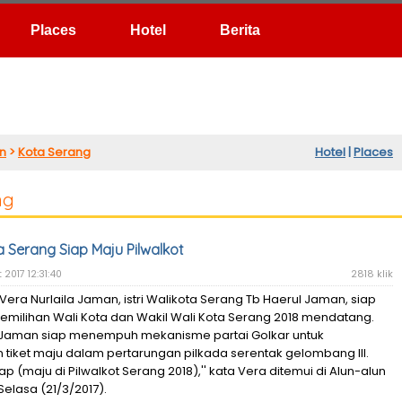
Hotel
Berita
n
>
Kota Serang
Hotel
|
Places
ng
ta Serang Siap Maju Pilwalkot
 2017 12:31:40
2818 klik
Vera Nurlaila Jaman, istri Walikota Serang Tb Haerul Jaman, siap
emilihan Wali Kota dan Wakil Wali Kota Serang 2018 mendatang.
a Jaman siap menempuh mekanisme partai Golkar untuk
tiket maju dalam pertarungan pilkada serentak gelombang III.
siap (maju di Pilwalkot Serang 2018),'' kata Vera ditemui di Alun-alun
Selasa (21/3/2017).