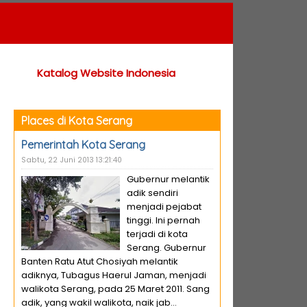
Katalog Website Indonesia
Places di Kota Serang
Pemerintah Kota Serang
Sabtu, 22 Juni 2013 13:21:40
Gubernur melantik
adik sendiri
menjadi pejabat
tinggi. Ini pernah
terjadi di kota
Serang. Gubernur
Banten Ratu Atut Chosiyah melantik
adiknya, Tubagus Haerul Jaman, menjadi
walikota Serang, pada 25 Maret 2011. Sang
adik, yang wakil walikota, naik jab...