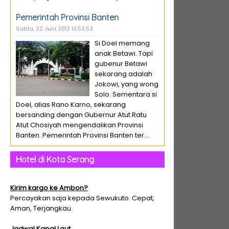
Pemerintah Provinsi Banten
Sabtu, 22 Juni 2013 10:53:53
Si Doel memang
anak Betawi. Tapi
gubenur Betawi
sekarang adalah
Jokowi, yang wong
Solo. Sementara si
Doel, alias Rano Karno, sekarang
bersanding dengan Gubernur Atut Ratu
Atut Chosiyah mengendalikan Provinsi
Banten. Pemerintah Provinsi Banten ter...
Hotel di Kota Serang
Kirim kargo ke Ambon?
Percayakan saja kepada Sewukuto. Cepat,
Aman, Terjangkau.
Jadwal Kapal Laut