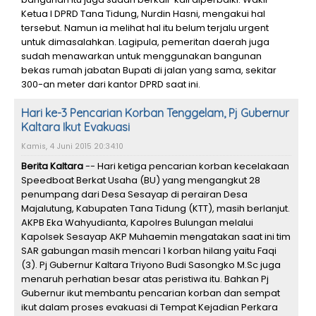
Ketua I DPRD Tana Tidung, Nurdin Hasni, mengakui hal
tersebut. Namun ia melihat hal itu belum terjalu urgent
untuk dimasalahkan. Lagipula, pemeritan daerah juga
sudah menawarkan untuk menggunakan bangunan
bekas rumah jabatan Bupati di jalan yang sama, sekitar
300-an meter dari kantor DPRD saat ini.
Hari ke-3 Pencarian Korban Tenggelam, Pj Gubernur
Kaltara Ikut Evakuasi
Kamis, 4 Juni 2015 20:34:10
Berita Kaltara
-- Hari ketiga pencarian korban kecelakaan
Speedboat Berkat Usaha (BU) yang mengangkut 28
penumpang dari Desa Sesayap di perairan Desa
Majalutung, Kabupaten Tana Tidung (KTT), masih berlanjut.
AKPB Eka Wahyudianta, Kapolres Bulungan melalui
Kapolsek Sesayap AKP Muhaemin mengatakan saat ini tim
SAR gabungan masih mencari 1 korban hilang yaitu Faqi
(3). Pj Gubernur Kaltara Triyono Budi Sasongko M.Sc juga
menaruh perhatian besar atas peristiwa itu. Bahkan Pj
Gubernur ikut membantu pencarian korban dan sempat
ikut dalam proses evakuasi di Tempat Kejadian Perkara