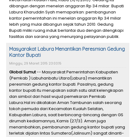
dibangun dengan menelan anggaran Rp 34 miliar. Bupati
Labura Kharuddin Syah memaparkan: pembangunan
kantor pemerintahan ini menelan anggaran Rp 34 miliar
lebih yang mulai dibangun sejak tahun 2010. Gedung
Bupati miliki ruang induk berlantai dua dengan dilengkapi
fasilitas dan sarana yang menunjang pelayanan publik.
Masyarakat Labura Menantikan Peresmian Gedung
Kantor Bupati
Minggu, 29 Maret 2015 23:03:15
Global Sumut
-- Masyarakat Pemerintahan Kabupaten
(Pemkab ) Labuhanbatu Utara(Labura) menantikan
peresmian gedung kantor bupati. Pasalnya, gedung
kantor bupati itu merupakan salah satu alat kelengkapan
dan simbol dari hasil wujud pemekaran Pemkab
Labura.Hal ini dikatakan Aman Tambunan salah seorang
tokoh pemuda dari Kecamatan Kualuh Selatan,
Kabupaten Labura, saat berbincang-bincang dengan GS
dirumah kediamannya, Kamis (27/3). Aman juga
menambahkan, pembanunan gedung kantor bupati yang
terletak dijalan lintas Sumatera(Jalinsum) sangat dinanti-