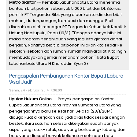
Metro Siantar
-- Pemkab Labuhanbatu Utara menerima
bantuan bibit pohon sebanyak 5.000 bibit dari DL Sitorus,
pemilik PT Torganda. Bibit yang diberikan terdiri dari bibit
mahoni, durian, sengon, trambesi dan mangga. Bibit
diserahkan oleh manager PT Torganda Kebun Aek Korsik Ir
Untung Napitupulu, Rabu (19/3). ''Dengan adanya bibit ini
maka program penghijauan yang lagi kita giatkan dapat
berjalan, Nantinya bibit-bibit pohon ini akan kita sebar ke
sekolah-sekolah dan rumah-rumah masyarakat. Kita ingin
membudayakan gemar menanam pohon,'' kata Bupati
Labuhanbatu Utara H Kharuddin Syah SE.
Pengaspalan Pembangunan Kantor Bupati Labura
'Asal Jadi'
Senin, 24 Februari 2014 17:36:03
Liputan Hukum Online
-- Proyek pengaspalan Kantor
Bupati Labuhanbatu Utara Provinsi Sumatera Utara yang
pengerjaannya baru selesai hari Selasa (28/1/2014)
diduga kuat dikerjakan asal jadi alias tidak sesuai dengan
bestek. Baru satu hari selesai dikerjakan sudah banyak
aspal yang retak- retak, ada yang berlubang- lubang dan
batu yang diaspal banyak keliahatan sehingga batu