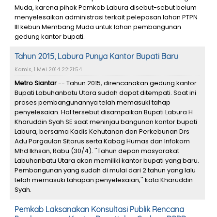
Muda, karena pihak Pemkab Labura disebut-sebut belum
menyelesaikan administrasi terkait pelepasan lahan PTPN
III kebun Membang Muda untuk lahan pembangunan
gedung kantor bupati.
Tahun 2015, Labura Punya Kantor Bupati Baru
Kamis, 1 Mei 2014 22:21:54
Metro Siantar
-- Tahun 2015, direncanakan gedung kantor
Bupati Labuhanbatu Utara sudah dapat ditempati. Saat ini
proses pembangunannya telah memasuki tahap
penyelesaian. Hal tersebut disampaikan Bupati Labura H
Kharuddin Syah SE saat meninjau bangunan kantor bupati
Labura, bersama Kadis Kehutanan dan Perkebunan Drs
Adu Pargaulan Sitorus serta Kabag Humas dan Infokom
Mhd Ikhsan, Rabu (30/4). ''Tahun depan masyarakat
Labuhanbatu Utara akan memiliki kantor bupati yang baru.
Pembangunan yang sudah di mulai dari 2 tahun yang lalu
telah memasuki tahapan penyelesaian,'' kata Kharuddin
Syah.
Pemkab Laksanakan Konsultasi Publik Rencana