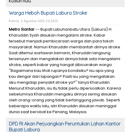
Kualuh Hulu.
Warga Heboh Bupati Labura Stroke
Kamis, 2 Agustus 2012 22:26:10
Metro Siantar
-- Bupati Labuhanbatu Utara (Labura) H
Kharuddin Syah diisukan mengalami stroke. Kabar
tersebut menjadi pembicaraan warga dan para tokoh
masyarakat. Namun Kharuddin membantah dirinya stroke.
Saat ditemui wartawan kemarin, Kharuddin langsung
tersenyum dan mengatakan dirinya tidak ada mengalami
stroke, seperti kabar yang hangat dibicarakan warga.
''Bagaimana kau lihat rupanya kondisiku? Isu apa yang
kau dengar dari lapangan? Pasti isu yang mengatakan
aku mengidap penyakit stroke ya?'' tanya Kharuddin.
Menurut Kharuddin, isu itu tidak perlu dipersoalkan. Karena
sebelumnya Kharuddin mengaku dirinya sering diisukan
oleh orang-orang yang tidak bertanggung jawab. Seperti
beberapa waktu lalu, istri Kharuddin diisukan meninggal
dunia saat berobat ke Penang, Malaysia.
DPD RI Akan Perjuangkan Peruntukan Lahan Kantor
Bupati Labura