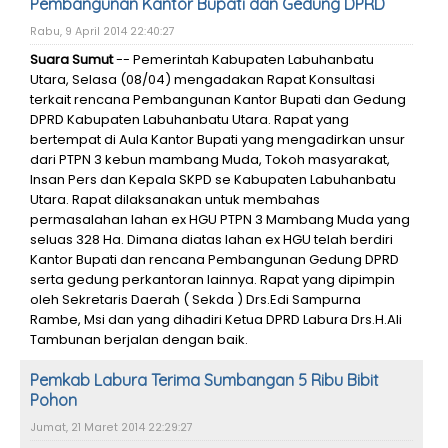
Pembangunan Kantor Bupati dan Gedung DPRD
Rabu, 9 April 2014 22:40:27
Suara Sumut
-- Pemerintah Kabupaten Labuhanbatu
Utara, Selasa (08/04) mengadakan Rapat Konsultasi
terkait rencana Pembangunan Kantor Bupati dan Gedung
DPRD Kabupaten Labuhanbatu Utara. Rapat yang
bertempat di Aula Kantor Bupati yang mengadirkan unsur
dari PTPN 3 kebun mambang Muda, Tokoh masyarakat,
Insan Pers dan Kepala SKPD se Kabupaten Labuhanbatu
Utara. Rapat dilaksanakan untuk membahas
permasalahan lahan ex HGU PTPN 3 Mambang Muda yang
seluas 328 Ha. Dimana diatas lahan ex HGU telah berdiri
Kantor Bupati dan rencana Pembangunan Gedung DPRD
serta gedung perkantoran lainnya. Rapat yang dipimpin
oleh Sekretaris Daerah ( Sekda ) Drs.Edi Sampurna
Rambe, Msi dan yang dihadiri Ketua DPRD Labura Drs.H.Ali
Tambunan berjalan dengan baik.
Pemkab Labura Terima Sumbangan 5 Ribu Bibit
Pohon
Jumat, 21 Maret 2014 22:29:27