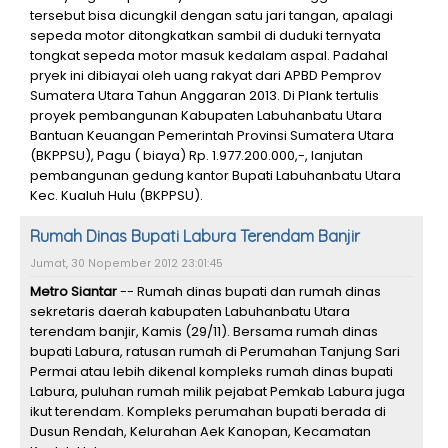
tersebut bisa dicungkil dengan satu jari tangan, apalagi
sepeda motor ditongkatkan sambil di duduki ternyata
tongkat sepeda motor masuk kedalam aspal. Padahal
pryek ini dibiayai oleh uang rakyat dari APBD Pemprov
Sumatera Utara Tahun Anggaran 2013. Di Plank tertulis
proyek pembangunan Kabupaten Labuhanbatu Utara
Bantuan Keuangan Pemerintah Provinsi Sumatera Utara
(BKPPSU), Pagu ( biaya) Rp. 1.977.200.000,-, lanjutan
pembangunan gedung kantor Bupati Labuhanbatu Utara
Kec. Kualuh Hulu (BKPPSU).
Rumah Dinas Bupati Labura Terendam Banjir
Jumat, 30 Nopember 2012 23:01:45
Metro Siantar
-- Rumah dinas bupati dan rumah dinas
sekretaris daerah kabupaten Labuhanbatu Utara
terendam banjir, Kamis (29/11). Bersama rumah dinas
bupati Labura, ratusan rumah di Perumahan Tanjung Sari
Permai atau lebih dikenal kompleks rumah dinas bupati
Labura, puluhan rumah milik pejabat Pemkab Labura juga
ikut terendam. Kompleks perumahan bupati berada di
Dusun Rendah, Kelurahan Aek Kanopan, Kecamatan