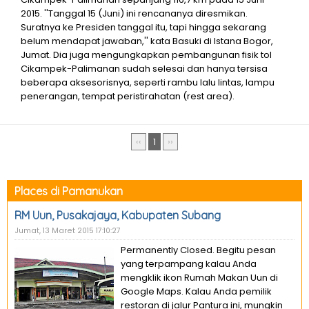
2015. ''Tanggal 15 (Juni) ini rencananya diresmikan.
Suratnya ke Presiden tanggal itu, tapi hingga sekarang
belum mendapat jawaban,'' kata Basuki di Istana Bogor,
Jumat. Dia juga mengungkapkan pembangunan fisik tol
Cikampek-Palimanan sudah selesai dan hanya tersisa
beberapa aksesorisnya, seperti rambu lalu lintas, lampu
penerangan, tempat peristirahatan (rest area).
‹‹
1
››
Places di Pamanukan
RM Uun, Pusakajaya, Kabupaten Subang
Jumat, 13 Maret 2015 17:10:27
Permanently Closed. Begitu pesan
yang terpampang kalau Anda
mengklik ikon Rumah Makan Uun di
Google Maps. Kalau Anda pemilik
restoran di jalur Pantura ini, mungkin