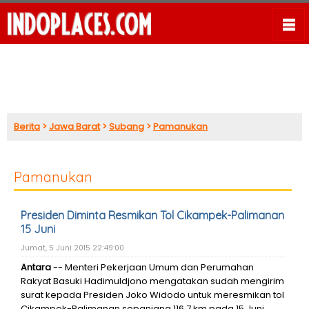
Berita
>
Jawa Barat
>
Subang
>
Pamanukan
Pamanukan
Presiden Diminta Resmikan Tol Cikampek-Palimanan
15 Juni
Jumat, 5 Juni 2015 22:49:00
Antara
-- Menteri Pekerjaan Umum dan Perumahan
Rakyat Basuki Hadimuldjono mengatakan sudah mengirim
surat kepada Presiden Joko Widodo untuk meresmikan tol
Cikampek-Palimanan sepanjang 116,7 km pada 15 Juni