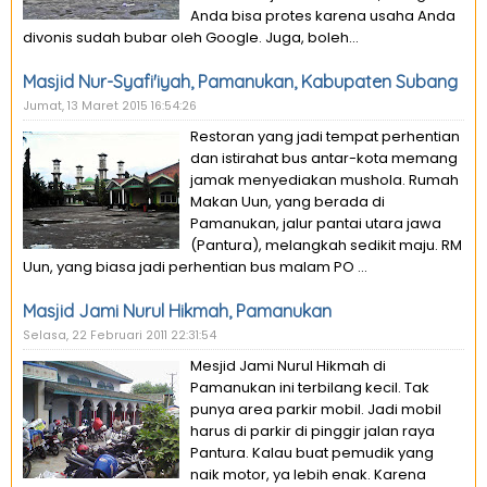
Anda bisa protes karena usaha Anda
divonis sudah bubar oleh Google. Juga, boleh...
Masjid Nur-Syafi'iyah, Pamanukan, Kabupaten Subang
Jumat, 13 Maret 2015 16:54:26
Restoran yang jadi tempat perhentian
dan istirahat bus antar-kota memang
jamak menyediakan mushola. Rumah
Makan Uun, yang berada di
Pamanukan, jalur pantai utara jawa
(Pantura), melangkah sedikit maju. RM
Uun, yang biasa jadi perhentian bus malam PO ...
Masjid Jami Nurul Hikmah, Pamanukan
Selasa, 22 Februari 2011 22:31:54
Mesjid Jami Nurul Hikmah di
Pamanukan ini terbilang kecil. Tak
punya area parkir mobil. Jadi mobil
harus di parkir di pinggir jalan raya
Pantura. Kalau buat pemudik yang
naik motor, ya lebih enak. Karena