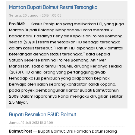
Mantan Bupati Bolmut Resmi Tersangka
Selasa, 20 Januari 2015 11:08:03
Pro BMR
-- Kasus Penipuan yang melibatkan HD, yang juga
Mantan Bupati Bolaang Mongondow utara memasuki
babak baru. Pasalnya Penyidik Kepolisian Polres Bolmong,
selasa (20/01) resmi menetapkan HD sebagai tersangka
dalam kasus tersebut. ''Hari ini HD, dipanggil untuk dimintai
keterangan dengan status tersangka,'' kata Kepala
Satuan Reserse Kriminal Polres Bolmong, AKP Iver
Manossoh, saat di temui ProBMR, diruang kerjanya selasa
(20/01). HD dinilai orang yang pertanggungjawab
terhadap kasus penipuan yang dilaporkan kepihak
berwajib oleh salah seorang kontraktor Randi Kopaha,
pada proyek pembangunan kantor Bupati Bolmut tahun
2009. Dalam laporannya Randi mengaku dirugikan sekitar
2,5 Milyar.
Bupati Resmikan RSUD Bolmut
Jumat, 19 Juli 2013 18:34:09
Bolmut Post
-- Bupati Bolmut, Drs Hamdan Datunsolang