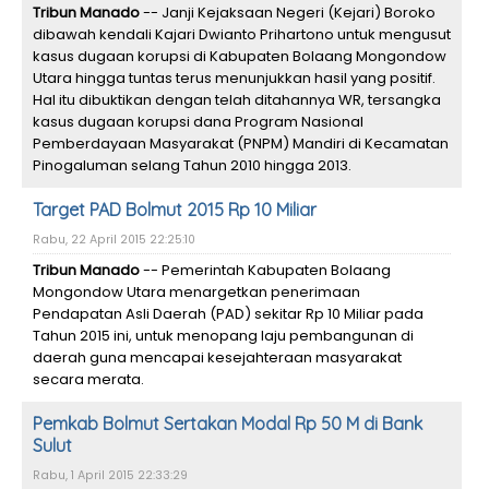
Tribun Manado
-- Janji Kejaksaan Negeri (Kejari) Boroko
dibawah kendali Kajari Dwianto Prihartono untuk mengusut
kasus dugaan korupsi di Kabupaten Bolaang Mongondow
Utara hingga tuntas terus menunjukkan hasil yang positif.
Hal itu dibuktikan dengan telah ditahannya WR, tersangka
kasus dugaan korupsi dana Program Nasional
Pemberdayaan Masyarakat (PNPM) Mandiri di Kecamatan
Pinogaluman selang Tahun 2010 hingga 2013.
Target PAD Bolmut 2015 Rp 10 Miliar
Rabu, 22 April 2015 22:25:10
Tribun Manado
-- Pemerintah Kabupaten Bolaang
Mongondow Utara menargetkan penerimaan
Pendapatan Asli Daerah (PAD) sekitar Rp 10 Miliar pada
Tahun 2015 ini, untuk menopang laju pembangunan di
daerah guna mencapai kesejahteraan masyarakat
secara merata.
Pemkab Bolmut Sertakan Modal Rp 50 M di Bank
Sulut
Rabu, 1 April 2015 22:33:29