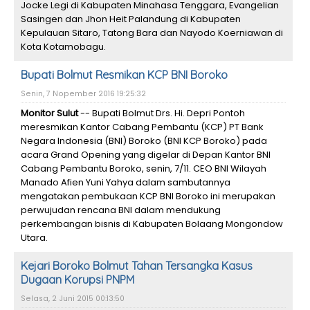
Jocke Legi di Kabupaten Minahasa Tenggara, Evangelian
Sasingen dan Jhon Heit Palandung di Kabupaten
Kepulauan Sitaro, Tatong Bara dan Nayodo Koerniawan di
Kota Kotamobagu.
Bupati Bolmut Resmikan KCP BNI Boroko
Senin, 7 Nopember 2016 19:25:32
Monitor Sulut
-- Bupati Bolmut Drs. Hi. Depri Pontoh
meresmikan Kantor Cabang Pembantu (KCP) PT Bank
Negara Indonesia (BNI) Boroko (BNI KCP Boroko) pada
acara Grand Opening yang digelar di Depan Kantor BNI
Cabang Pembantu Boroko, senin, 7/11. CEO BNI Wilayah
Manado Afien Yuni Yahya dalam sambutannya
mengatakan pembukaan KCP BNI Boroko ini merupakan
perwujudan rencana BNI dalam mendukung
perkembangan bisnis di Kabupaten Bolaang Mongondow
Utara.
Kejari Boroko Bolmut Tahan Tersangka Kasus
Dugaan Korupsi PNPM
Selasa, 2 Juni 2015 00:13:50