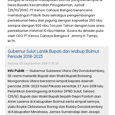
Desa Busato Kecamatan Pinogaluman, Jumat
(25/10/2019). PT Kenos Cahaya Bangsa berencana
membangun Pabrik Gula sekaligus pengembangan
perkebunan tebu dan jagung dengan kapasitas 250 ribu
sampai dengan 500 ribu Ton per Tahun dengan luas area
perkebunan minimal 10 ribu Hektar. Acara itu dihadiri pula
oleh CEO PT Kenos Cahaya Bangsa Ir. Jimmy H. Tampi,
M.Th.
Gubernur Sulut Lantik Bupati dan Wabup Bolmut
Periode 2018-2023
Selasa, 25 September 2018 17:37:20
Info Publik
-- Gubernur Sulawesi Utara Olly Dondokambey,
SE resmi melantik Bupati dan Wakil Bupati Bolaang
Mongondow Utara bersama empat kepala daerah
periode 2018-2023 hasil Pilkada serentak 27 Juni 2018 lalu.
Pelantikan berlangsung di Kantor DPRD Sulut, Selasa
(25/9). Bupati dan Wakil Bupati terpilih Depri Pontoh dan
Amin Lasena di Kabupaten Bolmut serta empat lainnya,
yaitu Royke Oktavianus Roring dan Robby Dondokambey
di Kabupaten Minahasa, James Sumendap dan Jesaja