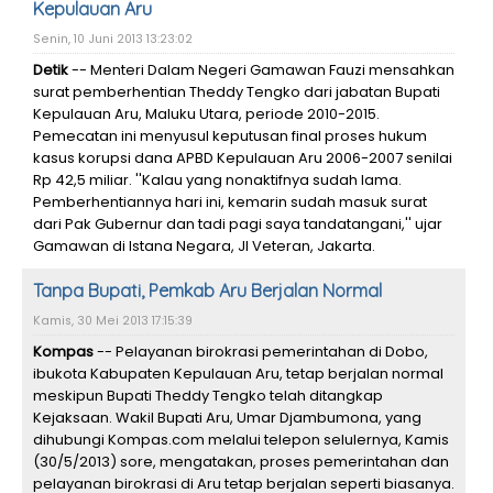
Kepulauan Aru
Senin, 10 Juni 2013 13:23:02
Detik
-- Menteri Dalam Negeri Gamawan Fauzi mensahkan
surat pemberhentian Theddy Tengko dari jabatan Bupati
Kepulauan Aru, Maluku Utara, periode 2010-2015.
Pemecatan ini menyusul keputusan final proses hukum
kasus korupsi dana APBD Kepulauan Aru 2006-2007 senilai
Rp 42,5 miliar. ''Kalau yang nonaktifnya sudah lama.
Pemberhentiannya hari ini, kemarin sudah masuk surat
dari Pak Gubernur dan tadi pagi saya tandatangani,'' ujar
Gamawan di Istana Negara, Jl Veteran, Jakarta.
Tanpa Bupati, Pemkab Aru Berjalan Normal
Kamis, 30 Mei 2013 17:15:39
Kompas
-- Pelayanan birokrasi pemerintahan di Dobo,
ibukota Kabupaten Kepulauan Aru, tetap berjalan normal
meskipun Bupati Theddy Tengko telah ditangkap
Kejaksaan. Wakil Bupati Aru, Umar Djambumona, yang
dihubungi Kompas.com melalui telepon selulernya, Kamis
(30/5/2013) sore, mengatakan, proses pemerintahan dan
pelayanan birokrasi di Aru tetap berjalan seperti biasanya.