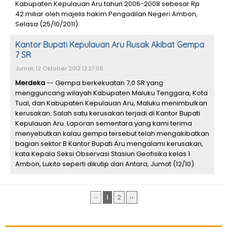
Kabupaten Kepulauan Aru tahun 2006-2008 sebesar Rp
42 miliar oleh majelis hakim Pengadilan Negeri Ambon,
Selasa (25/10/2011).
Kantor Bupati Kepulauan Aru Rusak Akibat Gempa
7 SR
Jumat, 12 Oktober 2012 12:27:08
Merdeka
-- Gempa berkekuatan 7,0 SR yang
mengguncang wilayah Kabupaten Maluku Tenggara, Kota
Tual, dan Kabupaten Kepulauan Aru, Maluku menimbulkan
kerusakan. Salah satu kerusakan terjadi di Kantor Bupati
Kepulauan Aru. Laporan sementara yang kami terima
menyebutkan kalau gempa tersebut telah mengakibatkan
bagian sektor B Kantor Bupati Aru mengalami kerusakan,
kata Kepala Seksi Observasi Stasiun Geofisika kelas 1
Ambon, Lukito seperti dikutip dari Antara, Jumat (12/10).
‹‹
1
2
››