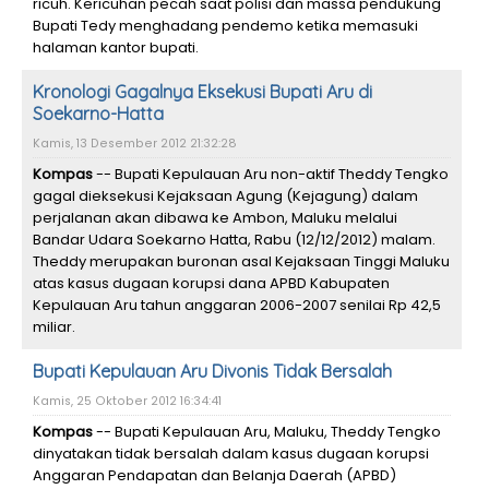
ricuh. Kericuhan pecah saat polisi dan massa pendukung
Bupati Tedy menghadang pendemo ketika memasuki
halaman kantor bupati.
Kronologi Gagalnya Eksekusi Bupati Aru di
Soekarno-Hatta
Kamis, 13 Desember 2012 21:32:28
Kompas
-- Bupati Kepulauan Aru non-aktif Theddy Tengko
gagal dieksekusi Kejaksaan Agung (Kejagung) dalam
perjalanan akan dibawa ke Ambon, Maluku melalui
Bandar Udara Soekarno Hatta, Rabu (12/12/2012) malam.
Theddy merupakan buronan asal Kejaksaan Tinggi Maluku
atas kasus dugaan korupsi dana APBD Kabupaten
Kepulauan Aru tahun anggaran 2006-2007 senilai Rp 42,5
miliar.
Bupati Kepulauan Aru Divonis Tidak Bersalah
Kamis, 25 Oktober 2012 16:34:41
Kompas
-- Bupati Kepulauan Aru, Maluku, Theddy Tengko
dinyatakan tidak bersalah dalam kasus dugaan korupsi
Anggaran Pendapatan dan Belanja Daerah (APBD)