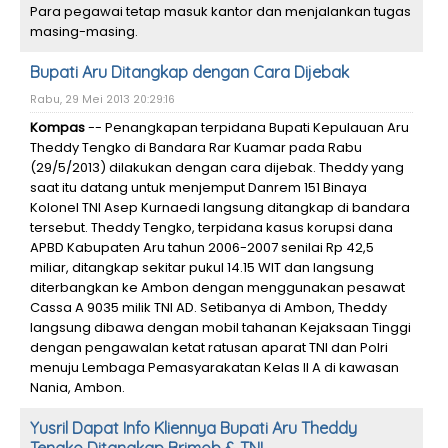
Para pegawai tetap masuk kantor dan menjalankan tugas
masing-masing.
Bupati Aru Ditangkap dengan Cara Dijebak
Rabu, 29 Mei 2013 20:29:16
Kompas
-- Penangkapan terpidana Bupati Kepulauan Aru
Theddy Tengko di Bandara Rar Kuamar pada Rabu
(29/5/2013) dilakukan dengan cara dijebak. Theddy yang
saat itu datang untuk menjemput Danrem 151 Binaya
Kolonel TNI Asep Kurnaedi langsung ditangkap di bandara
tersebut. Theddy Tengko, terpidana kasus korupsi dana
APBD Kabupaten Aru tahun 2006-2007 senilai Rp 42,5
miliar, ditangkap sekitar pukul 14.15 WIT dan langsung
diterbangkan ke Ambon dengan menggunakan pesawat
Cassa A 9035 milik TNI AD. Setibanya di Ambon, Theddy
langsung dibawa dengan mobil tahanan Kejaksaan Tinggi
dengan pengawalan ketat ratusan aparat TNI dan Polri
menuju Lembaga Pemasyarakatan Kelas II A di kawasan
Nania, Ambon.
Yusril Dapat Info Kliennya Bupati Aru Theddy