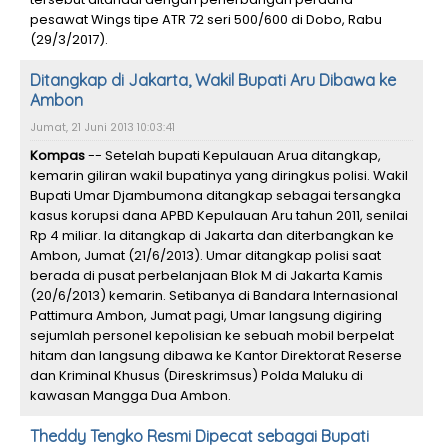
pesawat Wings tipe ATR 72 seri 500/600 di Dobo, Rabu
(29/3/2017).
Ditangkap di Jakarta, Wakil Bupati Aru Dibawa ke
Ambon
Jumat, 21 Juni 2013 10:03:41
Kompas
-- Setelah bupati Kepulauan Arua ditangkap,
kemarin giliran wakil bupatinya yang diringkus polisi. Wakil
Bupati Umar Djambumona ditangkap sebagai tersangka
kasus korupsi dana APBD Kepulauan Aru tahun 2011, senilai
Rp 4 miliar. Ia ditangkap di Jakarta dan diterbangkan ke
Ambon, Jumat (21/6/2013). Umar ditangkap polisi saat
berada di pusat perbelanjaan Blok M di Jakarta Kamis
(20/6/2013) kemarin. Setibanya di Bandara Internasional
Pattimura Ambon, Jumat pagi, Umar langsung digiring
sejumlah personel kepolisian ke sebuah mobil berpelat
hitam dan langsung dibawa ke Kantor Direktorat Reserse
dan Kriminal Khusus (Direskrimsus) Polda Maluku di
kawasan Mangga Dua Ambon.
Theddy Tengko Resmi Dipecat sebagai Bupati