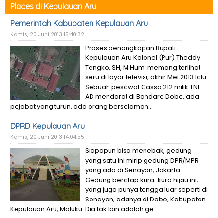
Places di Kepulauan Aru
Pemerintah Kabupaten Kepulauan Aru
Kamis, 20 Juni 2013 15:40:32
Proses penangkapan Bupati
Kepulauan Aru Kolonel (Pur) Theddy
Tengko, SH, M.Hum, memang terlihat
seru di layar televisi, akhir Mei 2013 lalu.
Sebuah pesawat Cassa 212 milik TNI-
AD mendarat di Bandara Dobo, ada
pejabat yang turun, ada orang bersalaman...
DPRD Kepulauan Aru
Kamis, 20 Juni 2013 14:04:55
Siapapun bisa menebak, gedung
yang satu ini mirip gedung DPR/MPR
yang ada di Senayan, Jakarta.
Gedung beratap kura-kura hijau ini,
yang juga punya tangga luar seperti di
Senayan, adanya di Dobo, Kabupaten
Kepulauan Aru, Maluku. Dia tak lain adalah ge...