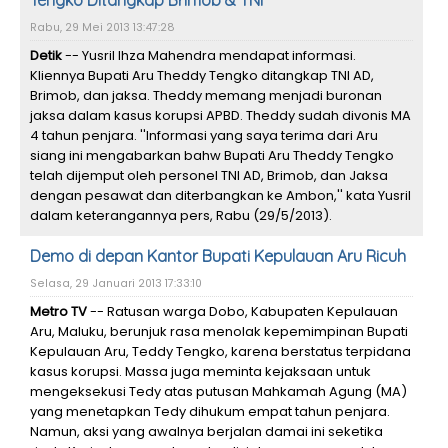
Tengko Ditangkap Brimob & TNI
Rabu, 29 Mei 2013 13:47:28
Detik
-- Yusril Ihza Mahendra mendapat informasi.
Kliennya Bupati Aru Theddy Tengko ditangkap TNI AD,
Brimob, dan jaksa. Theddy memang menjadi buronan
jaksa dalam kasus korupsi APBD. Theddy sudah divonis MA
4 tahun penjara. ''Informasi yang saya terima dari Aru
siang ini mengabarkan bahw Bupati Aru Theddy Tengko
telah dijemput oleh personel TNI AD, Brimob, dan Jaksa
dengan pesawat dan diterbangkan ke Ambon,'' kata Yusril
dalam keterangannya pers, Rabu (29/5/2013).
Demo di depan Kantor Bupati Kepulauan Aru Ricuh
Selasa, 29 Januari 2013 17:33:10
Metro TV
-- Ratusan warga Dobo, Kabupaten Kepulauan
Aru, Maluku, berunjuk rasa menolak kepemimpinan Bupati
Kepulauan Aru, Teddy Tengko, karena berstatus terpidana
kasus korupsi. Massa juga meminta kejaksaan untuk
mengeksekusi Tedy atas putusan Mahkamah Agung (MA)
yang menetapkan Tedy dihukum empat tahun penjara.
Namun, aksi yang awalnya berjalan damai ini seketika