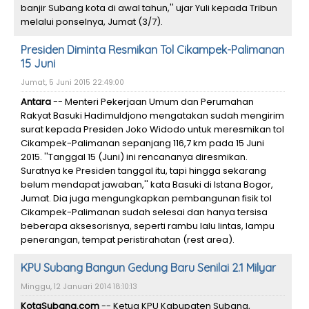
banjir Subang kota di awal tahun,'' ujar Yuli kepada Tribun
melalui ponselnya, Jumat (3/7).
Presiden Diminta Resmikan Tol Cikampek-Palimanan
15 Juni
Jumat, 5 Juni 2015 22:49:00
Antara
-- Menteri Pekerjaan Umum dan Perumahan
Rakyat Basuki Hadimuldjono mengatakan sudah mengirim
surat kepada Presiden Joko Widodo untuk meresmikan tol
Cikampek-Palimanan sepanjang 116,7 km pada 15 Juni
2015. ''Tanggal 15 (Juni) ini rencananya diresmikan.
Suratnya ke Presiden tanggal itu, tapi hingga sekarang
belum mendapat jawaban,'' kata Basuki di Istana Bogor,
Jumat. Dia juga mengungkapkan pembangunan fisik tol
Cikampek-Palimanan sudah selesai dan hanya tersisa
beberapa aksesorisnya, seperti rambu lalu lintas, lampu
penerangan, tempat peristirahatan (rest area).
KPU Subang Bangun Gedung Baru Senilai 2.1 Milyar
Minggu, 12 Januari 2014 18:10:13
KotaSubang.com
-- Ketua KPU Kabupaten Subang,