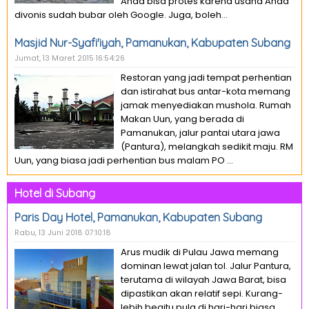
Anda bisa protes karena usaha Anda
divonis sudah bubar oleh Google. Juga, boleh...
Masjid Nur-Syafi'iyah, Pamanukan, Kabupaten Subang
Jumat, 13 Maret 2015 16:54:26
Restoran yang jadi tempat perhentian
dan istirahat bus antar-kota memang
jamak menyediakan mushola. Rumah
Makan Uun, yang berada di
Pamanukan, jalur pantai utara jawa
(Pantura), melangkah sedikit maju. RM
Uun, yang biasa jadi perhentian bus malam PO ...
Hotel di Subang
Paris Day Hotel, Pamanukan, Kabupaten Subang
Rabu, 13 Juni 2018 07:10:18
Arus mudik di Pulau Jawa memang
dominan lewat jalan tol. Jalur Pantura,
terutama di wilayah Jawa Barat, bisa
dipastikan akan relatif sepi. Kurang-
lebih begitu pula di hari-hari biasa.