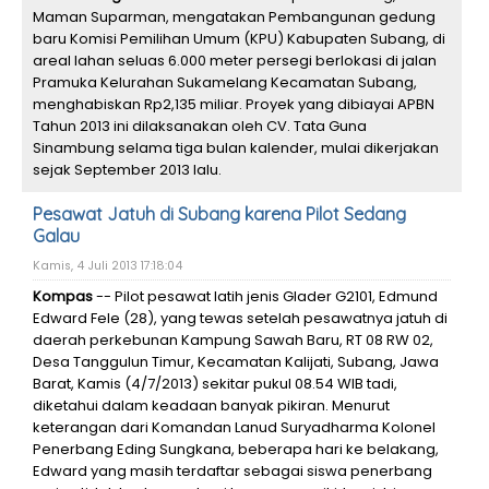
Maman Suparman, mengatakan Pembangunan gedung
baru Komisi Pemilihan Umum (KPU) Kabupaten Subang, di
areal lahan seluas 6.000 meter persegi berlokasi di jalan
Pramuka Kelurahan Sukamelang Kecamatan Subang,
menghabiskan Rp2,135 miliar. Proyek yang dibiayai APBN
Tahun 2013 ini dilaksanakan oleh CV. Tata Guna
Sinambung selama tiga bulan kalender, mulai dikerjakan
sejak September 2013 lalu.
Pesawat Jatuh di Subang karena Pilot Sedang
Galau
Kamis, 4 Juli 2013 17:18:04
Kompas
-- Pilot pesawat latih jenis Glader G2101, Edmund
Edward Fele (28), yang tewas setelah pesawatnya jatuh di
daerah perkebunan Kampung Sawah Baru, RT 08 RW 02,
Desa Tanggulun Timur, Kecamatan Kalijati, Subang, Jawa
Barat, Kamis (4/7/2013) sekitar pukul 08.54 WIB tadi,
diketahui dalam keadaan banyak pikiran. Menurut
keterangan dari Komandan Lanud Suryadharma Kolonel
Penerbang Eding Sungkana, beberapa hari ke belakang,
Edward yang masih terdaftar sebagai siswa penerbang