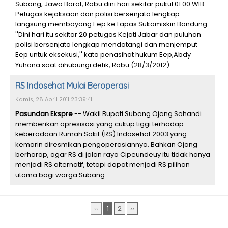
Subang, Jawa Barat, Rabu dini hari sekitar pukul 01.00 WIB.
Petugas kejaksaan dan polisi bersenjata lengkap
langsung memboyong Eep ke Lapas Sukamiskin Bandung.
''Dini hari itu sekitar 20 petugas Kejati Jabar dan puluhan
polisi bersenjata lengkap mendatangi dan menjemput
Eep untuk eksekusi,'' kata penasihat hukum Eep,Abdy
Yuhana saat dihubungi detik, Rabu (28/3/2012).
RS Indosehat Mulai Beroperasi
Kamis, 28 April 2011 23:39:41
Pasundan Ekspre
-- Wakil Bupati Subang Ojang Sohandi
memberikan apresisasi yang cukup tiggi terhadap
keberadaan Rumah Sakit (RS) Indosehat 2003 yang
kemarin diresmikan pengoperasiannya. Bahkan Ojang
berharap, agar RS di jalan raya Cipeundeuy itu tidak hanya
menjadi RS alternatif, tetapi dapat menjadi RS pilihan
utama bagi warga Subang.
‹‹
1
2
››