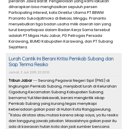
perairan Jawa Barat. Pengelolaan yang kami lakukan
diharapkan bisa menghasilkan sepuluh persen
Participating Interest, kata Direktur Utama PT BBWM
Prananto Sukodjatmoko di Bekasi, Minggu. Prananto
menyebutkan tiga badan usaha milik daerah lain yang
turut berpartisipasi dalam Badan Kerja Sama tersebut
adalah PT Migas Hulu Jabar, PD Petrogas Persada
Karawang, BUMD Kabupaten Karawang, dan PT Subang
Sejahtera.
Lurah Cantik Ini Berani Kritisi Pemkab Subang dan
Siap Terima Resiko
Jumat, 3 Juli 2015 20:20:10
Tribun Jabar
-- Seorang Pegawai Negeri Sipil (PNS) di
lingkungan Pemkab Subang, menjabat lurah di Kelurahan
Cigadung Kecamatan Subang Kabupaten Subang
bernama Yuli Merdekawati, berani mengkritik sikap
Pemkab Subang yang kurang tegas menyikapi
keberadaan galian pasir di Hutan Kota Ranggawulung.
''Kalau dirotasi atau mutasi karena sikap saya, ya itu resiko
dan tanggung jawab jabatan. Masalahnya galian pasir itu
ada di kawasan hutan kota dan jadi sumber bencana