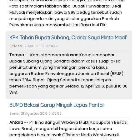
kota saat malam takbiran tiba. Bupati Purwakarta, Dedi
Mulyadi menjelaskan, pawai 999 bedug tersebut sudah
menjadi agenda rutin yang diselenggarakan Pemkab
Purwakarta untuk menyambut Hari Raya Idul Fitri.
KPK Tahan Bupati Subang, Ojang: Saya Minta Maaf
Selasa, 12 April 2016 19:04:22
Tempo
-- Komisi pemberantasan Korupsi menahan
Bupati Subang Ojang Sohandi dalam kasus suap jaksa
penuntut umum yang menangani perkara kasus
anggaran Badan Penyelenggara Jaminan Sosial (BPJS)
tahun 2014. Bupati Ojang Sohandi ditahan selepas
pemeriksaan yang digelar Selasa, 12 April 2016, pukul 16.00
WIB.
BUMD Bekasi Garap Minyak Lepas Pantai
Senin, 31 Agustus 2015 01:05:59
Antara
-- PT Bina Bangun Wibawa Mukti Kabupaten Bekasi,
Jawa Barat, mengambil bagian dalam kerja sama
pengelolaan blok minyak Offshore North West Java di