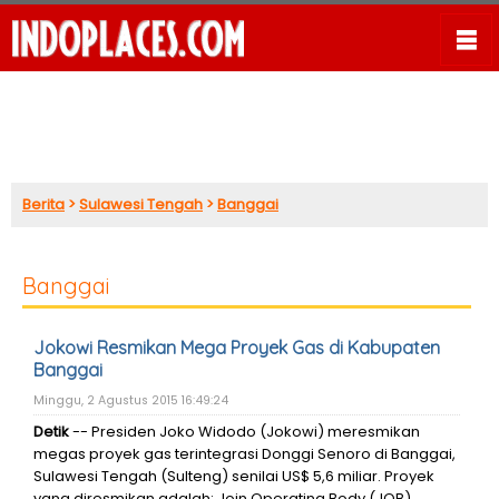
Berita
>
Sulawesi Tengah
>
Banggai
Banggai
Jokowi Resmikan Mega Proyek Gas di Kabupaten
Banggai
Minggu, 2 Agustus 2015 16:49:24
Detik
-- Presiden Joko Widodo (Jokowi) meresmikan
megas proyek gas terintegrasi Donggi Senoro di Banggai,
Sulawesi Tengah (Sulteng) senilai US$ 5,6 miliar. Proyek
yang diresmikan adalah: Join Operating Body (JOB)‎