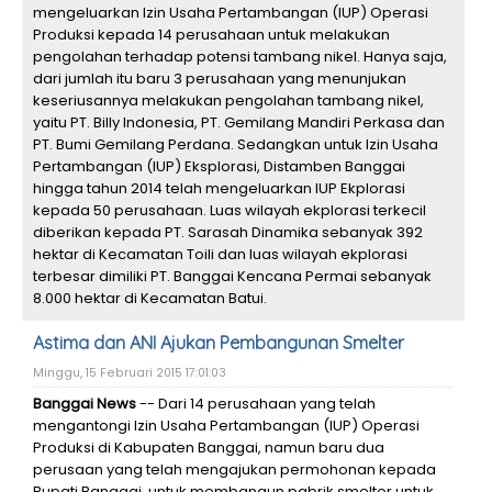
mengeluarkan Izin Usaha Pertambangan (IUP) Operasi
Produksi kepada 14 perusahaan untuk melakukan
pengolahan terhadap potensi tambang nikel. Hanya saja,
dari jumlah itu baru 3 perusahaan yang menunjukan
keseriusannya melakukan pengolahan tambang nikel,
yaitu PT. Billy Indonesia, PT. Gemilang Mandiri Perkasa dan
PT. Bumi Gemilang Perdana. Sedangkan untuk Izin Usaha
Pertambangan (IUP) Eksplorasi, Distamben Banggai
hingga tahun 2014 telah mengeluarkan IUP Ekplorasi
kepada 50 perusahaan. Luas wilayah ekplorasi terkecil
diberikan kepada PT. Sarasah Dinamika sebanyak 392
hektar di Kecamatan Toili dan luas wilayah ekplorasi
terbesar dimiliki PT. Banggai Kencana Permai sebanyak
8.000 hektar di Kecamatan Batui.
Astima dan ANI Ajukan Pembangunan Smelter
Minggu, 15 Februari 2015 17:01:03
Banggai News
-- Dari 14 perusahaan yang telah
mengantongi Izin Usaha Pertambangan (IUP) Operasi
Produksi di Kabupaten Banggai, namun baru dua
perusaan yang telah mengajukan permohonan kepada
Bupati Banggai, untuk membangun pabrik smelter untuk