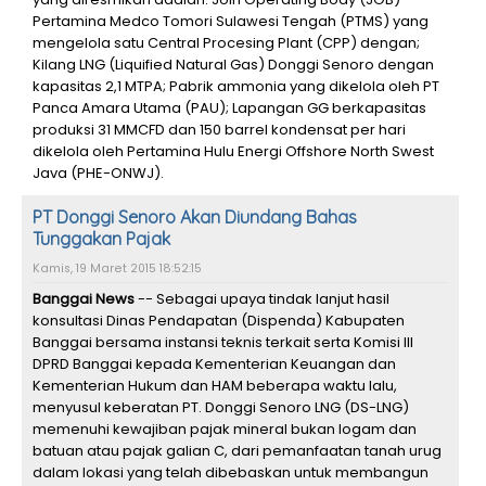
Pertamina Medco Tomori Sulawesi Tengah (PTMS) yang
mengelola satu Central Procesing Plant (CPP) dengan;
Kilang LNG (Liquified Natural Gas) Donggi Senoro dengan
kapasitas 2,1 MTPA‎; Pabrik ammonia yang dikelola oleh PT
Panca Amara Utama (PAU); Lapangan GG berkapasitas
produksi 31 MMCFD dan 150 barrel kondensat per hari
dikelola oleh Pertamina Hulu Energi Offshore North Swest
Java (PHE-ONWJ).
PT Donggi Senoro Akan Diundang Bahas
Tunggakan Pajak
Kamis, 19 Maret 2015 18:52:15
Banggai News
-- Sebagai upaya tindak lanjut hasil
konsultasi Dinas Pendapatan (Dispenda) Kabupaten
Banggai bersama instansi teknis terkait serta Komisi III
DPRD Banggai kepada Kementerian Keuangan dan
Kementerian Hukum dan HAM beberapa waktu lalu,
menyusul keberatan PT. Donggi Senoro LNG (DS-LNG)
memenuhi kewajiban pajak mineral bukan logam dan
batuan atau pajak galian C, dari pemanfaatan tanah urug
dalam lokasi yang telah dibebaskan untuk membangun