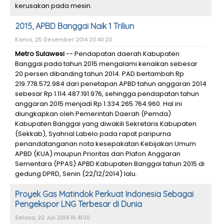
kerusakan pada mesin.
2015, APBD Banggai Naik 1 Triliun
Kamis, 25 Desember 2014 20:40:20
Metro Sulawesi
-- Pendapatan daerah Kabupaten
Banggai pada tahun 2015 mengalami kenaikan sebesar
20 persen dibanding tahun 2014. PAD bertambah Rp
219.778.572.984 dari penetapan APBD tahun anggaran 2014
sebesar Rp 1.114.487.191.976, sehingga pendapatan tahun
anggaran 2015 menjadi Rp 1.334.265.764.960. Hal ini
diungkapkan oleh Pemerintah Daerah (Pemda)
Kabupaten Banggai yang diwakili Sekretaris Kabupaten
(Sekkab), Syahrial Labelo pada rapat paripurna
penandatanganan nota kesepakatan Kebijakan Umum
APBD (KUA) maupun Prioritas dan Plafon Anggaran
Sementara (PPAS) APBD Kabupaten Banggai tahun 2015 di
gedung DPRD, Senin (22/12/2014) lalu.
Proyek Gas Matindok Perkuat Indonesia Sebagai
Pengekspor LNG Terbesar di Dunia
Selasa, 22 Juli 2014 18:41:00