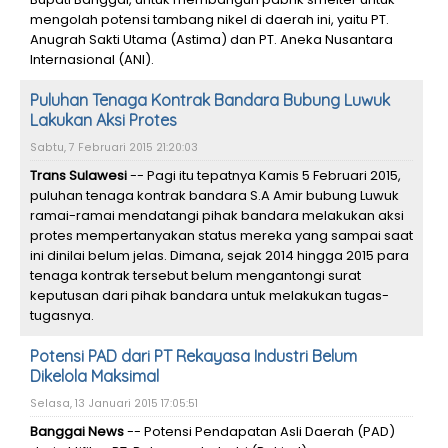
mengolah potensi tambang nikel di daerah ini, yaitu PT.
Anugrah Sakti Utama (Astima) dan PT. Aneka Nusantara
Internasional (ANI).
Puluhan Tenaga Kontrak Bandara Bubung Luwuk
Lakukan Aksi Protes
Sabtu, 7 Februari 2015 21:20:03
Trans Sulawesi
-- Pagi itu tepatnya Kamis 5 Februari 2015,
puluhan tenaga kontrak bandara S.A Amir bubung Luwuk
ramai-ramai mendatangi pihak bandara melakukan aksi
protes mempertanyakan status mereka yang sampai saat
ini dinilai belum jelas. Dimana, sejak 2014 hingga 2015 para
tenaga kontrak tersebut belum mengantongi surat
keputusan dari pihak bandara untuk melakukan tugas-
tugasnya.
Potensi PAD dari PT Rekayasa Industri Belum
Dikelola Maksimal
Selasa, 13 Januari 2015 17:05:51
Banggai News
-- Potensi Pendapatan Asli Daerah (PAD)