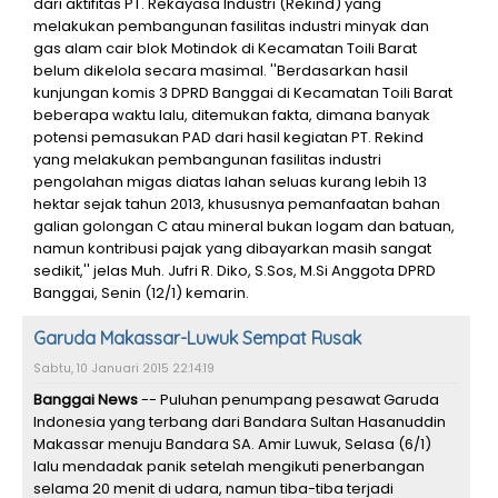
dari aktifitas PT. Rekayasa Industri (Rekind) yang
melakukan pembangunan fasilitas industri minyak dan
gas alam cair blok Motindok di Kecamatan Toili Barat
belum dikelola secara masimal. ''Berdasarkan hasil
kunjungan komis 3 DPRD Banggai di Kecamatan Toili Barat
beberapa waktu lalu, ditemukan fakta, dimana banyak
potensi pemasukan PAD dari hasil kegiatan PT. Rekind
yang melakukan pembangunan fasilitas industri
pengolahan migas diatas lahan seluas kurang lebih 13
hektar sejak tahun 2013, khususnya pemanfaatan bahan
galian golongan C atau mineral bukan logam dan batuan,
namun kontribusi pajak yang dibayarkan masih sangat
sedikit,'' jelas Muh. Jufri R. Diko, S.Sos, M.Si Anggota DPRD
Banggai, Senin (12/1) kemarin.
Garuda Makassar-Luwuk Sempat Rusak
Sabtu, 10 Januari 2015 22:14:19
Banggai News
-- Puluhan penumpang pesawat Garuda
Indonesia yang terbang dari Bandara Sultan Hasanuddin
Makassar menuju Bandara SA. Amir Luwuk, Selasa (6/1)
lalu mendadak panik setelah mengikuti penerbangan
selama 20 menit di udara, namun tiba-tiba terjadi