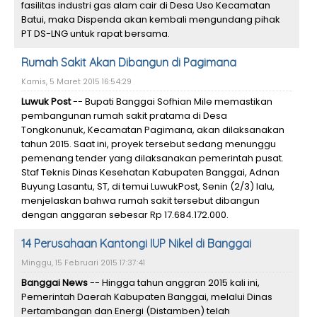
fasilitas industri gas alam cair di Desa Uso Kecamatan
Batui, maka Dispenda akan kembali mengundang pihak
PT DS-LNG untuk rapat bersama.
Rumah Sakit Akan Dibangun di Pagimana
Kamis, 5 Maret 2015 16:54:29
Luwuk Post
-- Bupati Banggai Sofhian Mile memastikan
pembangunan rumah sakit pratama di Desa
Tongkonunuk, Kecamatan Pagimana, akan dilaksanakan
tahun 2015. Saat ini, proyek tersebut sedang menunggu
pemenang tender yang dilaksanakan pemerintah pusat.
Staf Teknis Dinas Kesehatan Kabupaten Banggai, Adnan
Buyung Lasantu, ST, di temui LuwukPost, Senin (2/3) lalu,
menjelaskan bahwa rumah sakit tersebut dibangun
dengan anggaran sebesar Rp 17.684.172.000.
14 Perusahaan Kantongi IUP Nikel di Banggai
Minggu, 15 Februari 2015 17:37:41
Banggai News
-- Hingga tahun anggran 2015 kali ini,
Pemerintah Daerah Kabupaten Banggai, melalui Dinas
Pertambangan dan Energi (Distamben) telah