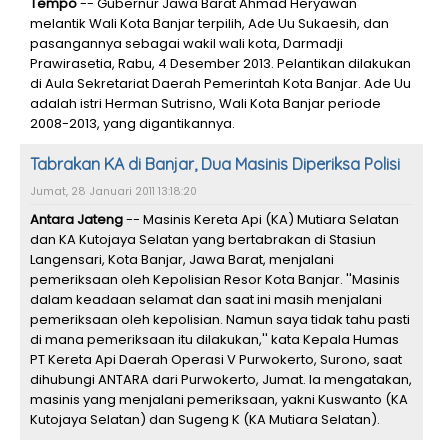
Tempo
-- Gubernur Jawa Barat Ahmad Heryawan
melantik Wali Kota Banjar terpilih, Ade Uu Sukaesih, dan
pasangannya sebagai wakil wali kota, Darmadji
Prawirasetia, Rabu, 4 Desember 2013. Pelantikan dilakukan
di Aula Sekretariat Daerah Pemerintah Kota Banjar. Ade Uu
adalah istri Herman Sutrisno, Wali Kota Banjar periode
2008-2013, yang digantikannya.
Tabrakan KA di Banjar, Dua Masinis Diperiksa Polisi
Jumat, 28 Januari 2011 13:18:20
Antara Jateng
-- Masinis Kereta Api (KA) Mutiara Selatan
dan KA Kutojaya Selatan yang bertabrakan di Stasiun
Langensari, Kota Banjar, Jawa Barat, menjalani
pemeriksaan oleh Kepolisian Resor Kota Banjar. ''Masinis
dalam keadaan selamat dan saat ini masih menjalani
pemeriksaan oleh kepolisian. Namun saya tidak tahu pasti
di mana pemeriksaan itu dilakukan,'' kata Kepala Humas
PT Kereta Api Daerah Operasi V Purwokerto, Surono, saat
dihubungi ANTARA dari Purwokerto, Jumat. Ia mengatakan,
masinis yang menjalani pemeriksaan, yakni Kuswanto (KA
Kutojaya Selatan) dan Sugeng K (KA Mutiara Selatan).