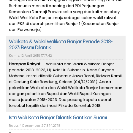
Burhanudin menjadi bacaleg dari PDI Perjuangan.
Sementara Darmaji Prawirasetia yang dua kali menjabay
Wakil Wali Kota Banjar, maju sebagai calon wakil rakyat
dari PKS di daerah pemilihan Banjar 1 (Kecamatan Banjar
dan Purwaharja).
Walikota & Wakil Walikota Banjar Periode 2018-
2023 Resmi Dilantik
Kamis, 12 April 2018 17:17:42
Harapan Rakyat
-- Walikota dan Wakil Walikota Banjar
periode 2018-2023, Hj. Ade Uu Sukaesih-Nana Suryana
Mahesa, resmi dilantik Gubernur Jawa Barat, Ridwan Kamil,
di Gedung Sate Bandung, Selasa (04/12/2018). Acara
pelantikan Walikota dan Wakil Walikota Banjar bersamaan
dengan pelantikan Bupati dan Wakil Bupati Kuningan
masa jabatan 2018-2023. Dua pasang kepala daerah
tersebut terpilih dari hasil Pilkada Serentak 2018.
Istri Wali Kota Banjar Dilantik Gantikan Suami
Rabu, 4 Desember 2013 14:27:18