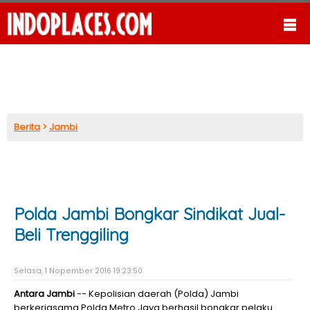
Berita
>
Jambi
Polda Jambi Bongkar Sindikat Jual-
Beli Trenggiling
Selasa, 1 Nopember 2016 19:23:50
Antara Jambi
-- Kepolisian daerah (Polda) Jambi
berkerjasama Polda Metro Jaya berhasil bongkar pelaku