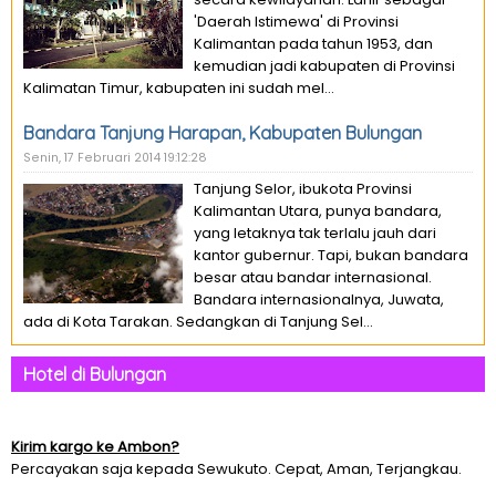
'Daerah Istimewa' di Provinsi
Kalimantan pada tahun 1953, dan
kemudian jadi kabupaten di Provinsi
Kalimatan Timur, kabupaten ini sudah mel...
Bandara Tanjung Harapan, Kabupaten Bulungan
Senin, 17 Februari 2014 19:12:28
Tanjung Selor, ibukota Provinsi
Kalimantan Utara, punya bandara,
yang letaknya tak terlalu jauh dari
kantor gubernur. Tapi, bukan bandara
besar atau bandar internasional.
Bandara internasionalnya, Juwata,
ada di Kota Tarakan. Sedangkan di Tanjung Sel...
Hotel di Bulungan
Kirim kargo ke Ambon?
Percayakan saja kepada Sewukuto. Cepat, Aman, Terjangkau.