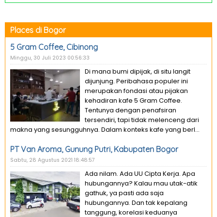
Places di Bogor
5 Gram Coffee, Cibinong
Minggu, 30 Juli 2023 00:56:33
Di mana bumi dipijak, di situ langit
dijunjung. Peribahasa populer ini
merupakan fondasi atau pijakan
kehadiran kafe 5 Gram Coffee.
Tentunya dengan penafsiran
tersendiri, tapi tidak melenceng dari
makna yang sesungguhnya. Dalam konteks kafe yang berl...
PT Van Aroma, Gunung Putri, Kabupaten Bogor
Sabtu, 28 Agustus 2021 18:48:57
Ada nilam. Ada UU Cipta Kerja. Apa
hubungannya? Kalau mau utak-atik
gathuk, ya pasti ada saja
hubungannya. Dan tak kepalang
tanggung, korelasi keduanya