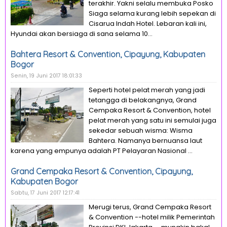
terakhir. Yakni selalu membuka Posko
Siaga selama kurang lebih sepekan di
Cisarua Indah Hotel. Lebaran kali ini,
Hyundai akan bersiaga di sana selama 10...
Bahtera Resort & Convention, Cipayung, Kabupaten
Bogor
Senin, 19 Juni 2017 18:01:33
Seperti hotel pelat merah yang jadi
tetangga di belakangnya, Grand
Cempaka Resort & Convention, hotel
pelat merah yang satu ini semulai juga
sekedar sebuah wisma: Wisma
Bahtera. Namanya bernuansa laut
karena yang empunya adalah PT Pelayaran Nasional ...
Grand Cempaka Resort & Convention, Cipayung,
Kabupaten Bogor
Sabtu, 17 Juni 2017 12:17:41
Merugi terus, Grand Cempaka Resort
& Convention --hotel milik Pemerintah