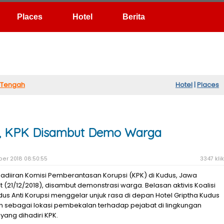
Hotel
Berita
 Tengah
Hotel
|
Places
s, KPK Disambut Demo Warga
er 2018 08:50:55
3347 klik
adiiran Komisi Pemberantasan Korupsi (KPK) di Kudus, Jawa
(21/12/2018), disambut demonstrasi warga. Belasan aktivis Koalisi
us Anti Korupsi menggelar unjuk rasa di depan Hotel Griptha Kudus
 sebagai lokasi pembekalan terhadap pejabat di lingkungan
ang dihadiri KPK.