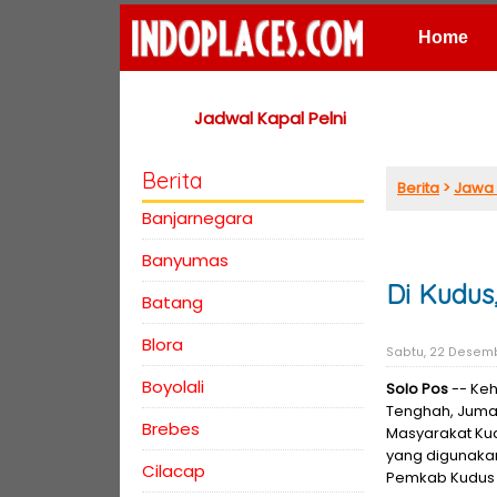
Home
Places
Jadwal Kapal Pelni
Berita
Berita
>
Jawa
Banjarnegara
Banyumas
Di Kudu
Batang
Blora
Sabtu, 22 Desemb
Boyolali
Solo Pos
-- Keh
Tenghah, Jumat 
Brebes
Masyarakat Kud
yang digunakan
Cilacap
Pemkab Kudus y