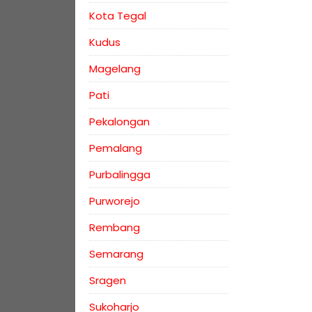
Kota Tegal
Kudus
Magelang
Pati
Pekalongan
Pemalang
Purbalingga
Purworejo
Rembang
Semarang
Sragen
Sukoharjo