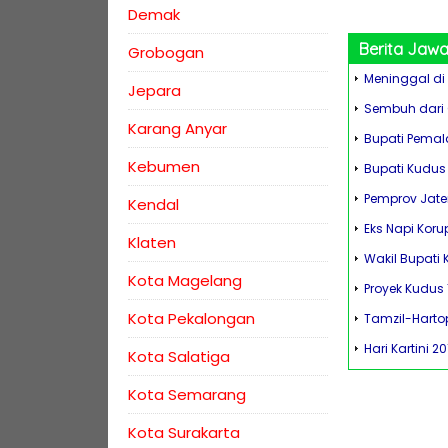
Demak
Berita
Jawa
Grobogan
Meninggal di 
Jepara
Sembuh dari 
Karang Anyar
Bupati Pemala
Kebumen
Bupati Kudus 
Pemprov Jate
Kendal
Eks Napi Koru
Klaten
Wakil Bupati
Kota Magelang
Proyek Kudus
Kota Pekalongan
Tamzil-Harto
Hari Kartini 
Kota Salatiga
Kota Semarang
Kota Surakarta