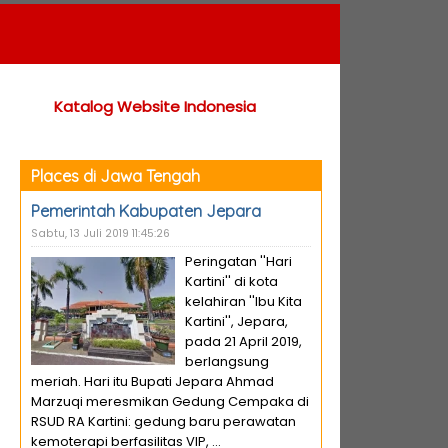
Katalog Website Indonesia
Places di Jawa Tengah
Pemerintah Kabupaten Jepara
Sabtu, 13 Juli 2019 11:45:26
Peringatan ''Hari
Kartini'' di kota
kelahiran ''Ibu Kita
Kartini'', Jepara,
pada 21 April 2019,
berlangsung
meriah. Hari itu Bupati Jepara Ahmad
Marzuqi meresmikan Gedung Cempaka di
RSUD RA Kartini: gedung baru perawatan
kemoterapi berfasilitas VIP, ...